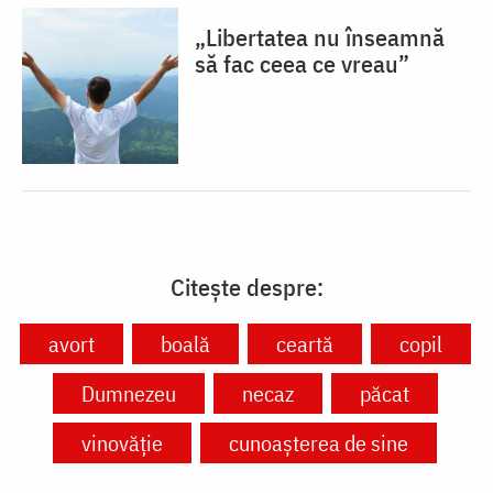
„Libertatea nu înseamnă
să fac ceea ce vreau”
Citește despre:
avort
boală
ceartă
copil
Dumnezeu
necaz
păcat
vinovăție
cunoașterea de sine