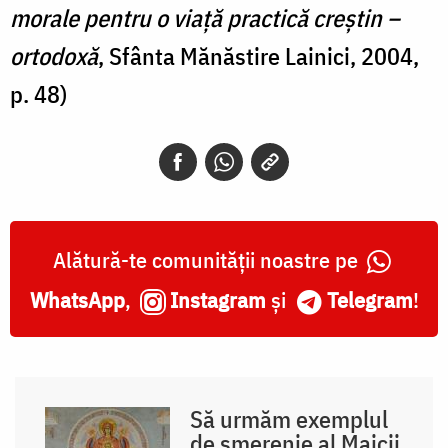
morale pentru o viață practică creștin –
ortodoxă
, Sfânta Mănăstire Lainici, 2004,
p. 48)
Alătură-te comunității noastre pe
WhatsApp
,
Instagram
și
Telegram
!
Să urmăm exemplul
de smerenie al Maicii