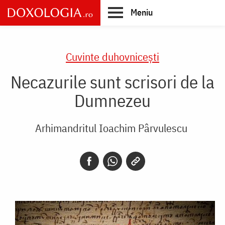
Skip
Meniu
to
main
Main
content
navigation
Cuvinte duhovnicești
Necazurile sunt scrisori de la
Dumnezeu
Arhimandritul Ioachim Pârvulescu