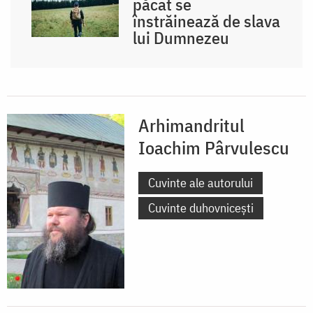
păcat se
înstrăinează de slava
lui Dumnezeu
Arhimandritul
Ioachim Pârvulescu
Cuvinte ale autorului
Cuvinte duhovnicești