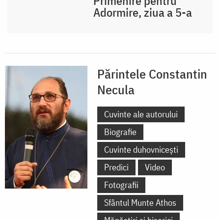
Primenire pentru
Adormire, ziua a 5-a
Părintele Constantin
Necula
Cuvinte ale autorului
Biografie
Cuvinte duhovnicești
Predici
Video
Fotografii
Sfântul Munte Athos