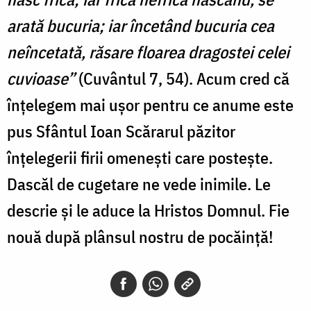
arată bucuria; iar încetând bucuria cea
neîncetată, răsare floarea dragostei celei
cuvioase”
(Cuvântul 7, 54). Acum cred că
înțelegem mai ușor pentru ce anume este
pus Sfântul Ioan Scărarul păzitor
înțelegerii firii omenești care postește.
Dascăl de cugetare ne vede inimile. Le
descrie și le aduce la Hristos Domnul. Fie
nouă după plânsul nostru de pocăință!