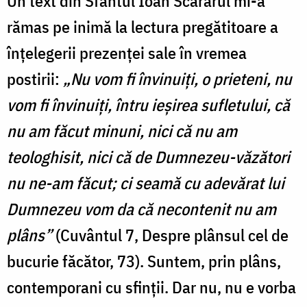
Un text din Sfântul Ioan Scărarul mi-a
rămas pe inimă la lectura pregătitoare a
înțelegerii prezenței sale în vremea
postirii:
„Nu vom fi învinuiți, o prieteni, nu
vom fi învinuiți, întru ieșirea sufletului, că
nu am făcut minuni, nici că nu am
teologhisit, nici că de Dumnezeu-văzători
nu ne-am făcut; ci seamă cu adevărat lui
Dumnezeu vom da că necontenit nu am
plâns”
(Cuvântul 7, Despre plânsul cel de
bucurie făcător, 73). Suntem, prin plâns,
contemporani cu sfinții. Dar nu, nu e vorba