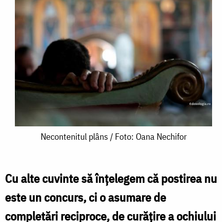
Necontenitul
Necontenitul plâns / Foto: Oana Nechifor
plâns
/
Cu alte cuvinte să înțelegem că postirea nu
Foto:
este un concurs, ci o asumare de
Oana
completări reciproce, de curățire a ochiului
Nechifor