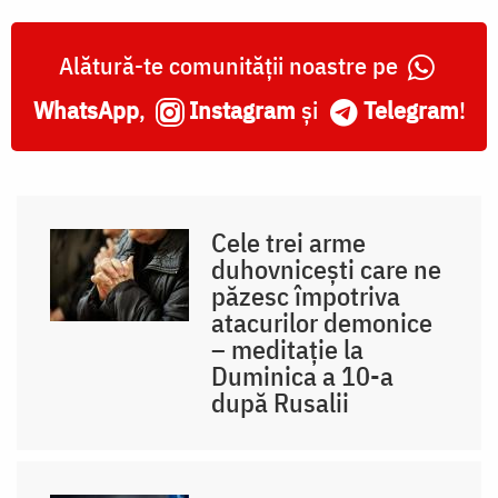
Alătură-te comunității noastre pe
WhatsApp
,
Instagram
și
Telegram
!
Cele trei arme
duhovnicești care ne
păzesc împotriva
atacurilor demonice
– meditație la
Duminica a 10-a
după Rusalii