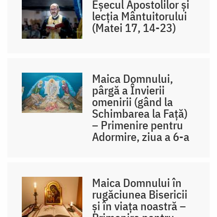
Eșecul Apostolilor și
lecția Mântuitorului
(Matei 17, 14-23)
Maica Domnului,
pârgă a Învierii
omenirii (gând la
Schimbarea la Față)
– Primenire pentru
Adormire, ziua a 6-a
Maica Domnului în
rugăciunea Bisericii
și în viața noastră –