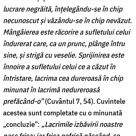
lucrare negrăită, înțelegându-se în chip
necunoscut și văzându-se în chip nevăzut.
Mângâierea este răcorire a sufletului celui
îndurerat care, ca un prunc, plânge întru
sine, și strigă cu veselie. Sprijinirea este
înnoire a sufletului celui ce a căzut în
întristare, lacrima cea dureroasă în chip
minunat în lacrimă nedureroasă
prefăcând-o”
(Cuvântul 7, 54). Cuvintele
acestea sunt completate cu o minunată
„concluzie”:
„Lacrimile izbăvirii noastre
nasc frica; iar frica nefrică născând, se