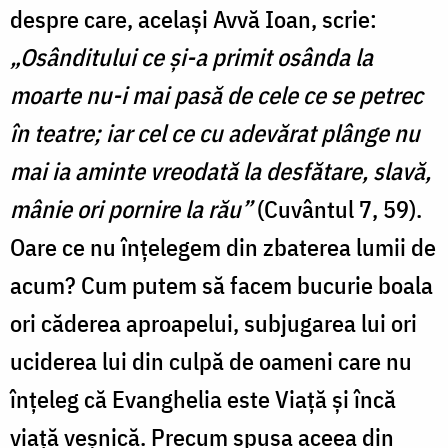
despre care, același Avvă Ioan, scrie:
„Osânditului ce și-a primit osânda la
moarte nu-i mai pasă de cele ce se petrec
în teatre; iar cel ce cu adevărat plânge nu
mai ia
aminte vreodată la desfătare, slavă,
mânie ori pornire la rău”
(Cuvântul 7, 59).
Oare ce nu înțelegem din zbaterea lumii de
acum? Cum putem să facem bucurie boala
ori căderea aproapelui, subjugarea lui ori
uciderea lui din culpă de oameni care nu
înțeleg că Evanghelia este Viață și încă
viață veșnică. Precum spusa aceea din