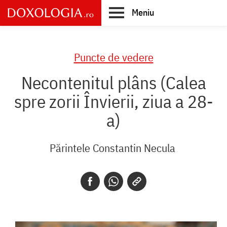
Skip
Meniu
to
main
Main
content
navigation
Puncte de vedere
Necontenitul plâns (Calea
spre zorii Învierii, ziua a 28-
a)
Părintele Constantin Necula