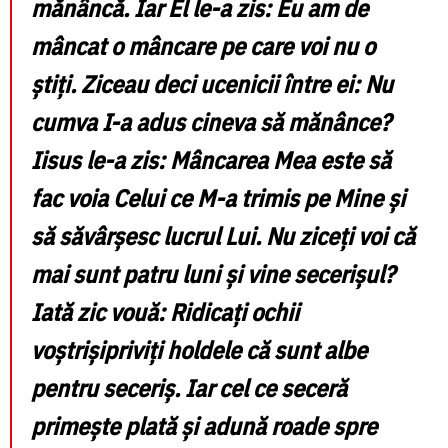
mănâncă. Iar El le-a zis: Eu am de
mâncat o mâncare pe care voi nu o
ştiţi. Ziceau deci ucenicii între ei: Nu
cumva I-a adus cineva să mănânce?
Iisus le-a zis: Mâncarea Mea este să
fac voia Celui ce M-a trimis pe Mine şi
să săvârşesc lucrul Lui. Nu ziceţi voi că
mai sunt patru luni şi vine secerişul?
Iată zic vouă: Ridicaţi ochii
voştrişipriviţi holdele că sunt albe
pentru seceriş. Iar cel ce seceră
primeşte plată şi adună roade spre