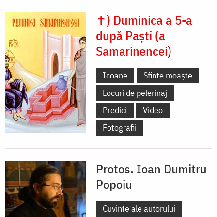
✝) Duminica a 5-a
după Paști (a
Samarinencei)
Icoane
Sfinte moaște
Locuri de pelerinaj
Predici
Video
Fotografii
Protos. Ioan Dumitru
Popoiu
Cuvinte ale autorului