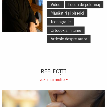
Video
Locuri de pelerinaj
Mănăstiri și biserici
Iconografie
Ortodoxia în lume
Articole despre autor
REFLECȚII
vezi mai multe »