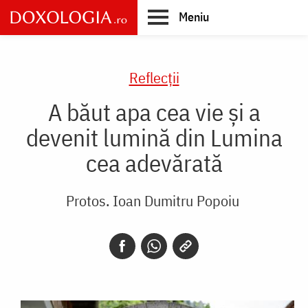
Skip
Meniu
to
main
Main
content
navigation
Reflecții
A băut apa cea vie și a
devenit lumină din Lumina
cea adevărată
Protos. Ioan Dumitru Popoiu