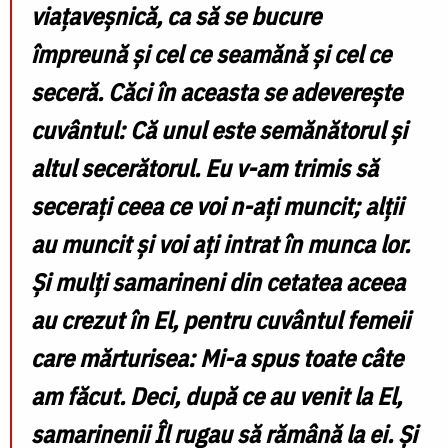
viaţaveşnică, ca să se bucure
împreună şi cel ce seamănă şi cel ce
seceră. Căci în aceasta se adevereşte
cuvântul: Că unul este semănătorul şi
altul secerătorul. Eu v-am trimis să
seceraţi ceea ce voi n-aţi muncit; alţii
au muncit şi voi aţi intrat în munca lor.
Şi mulţi samarineni din cetatea aceea
au crezut în El, pentru cuvântul femeii
care mărturisea: Mi-a spus toate câte
am făcut. Deci, după ce au venit la El,
samarinenii Îl rugau să rămână la ei. Şi