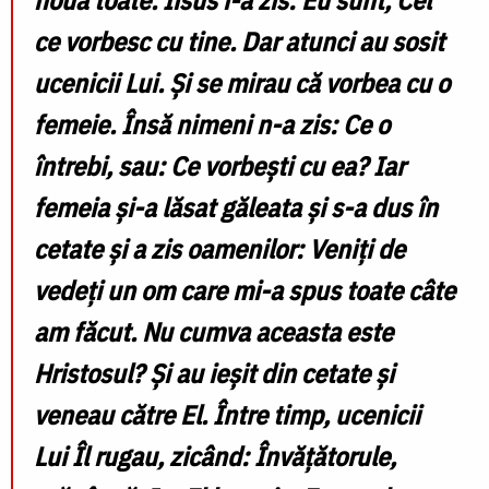
ce vorbesc cu tine. Dar atunci au sosit
ucenicii Lui. Şi se mirau că vorbea cu o
femeie. Însă nimeni n-a zis: Ce o
întrebi, sau: Ce vorbeşti cu ea? Iar
femeia şi-a lăsat găleata şi s-a dus în
cetate şi a zis oamenilor: Veniţi de
vedeţi un om care mi-a spus toate câte
am făcut. Nu cumva aceasta este
Hristosul? Şi au ieşit din cetate şi
veneau către El. Între timp, ucenicii
Lui Îl rugau, zicând: Învăţătorule,