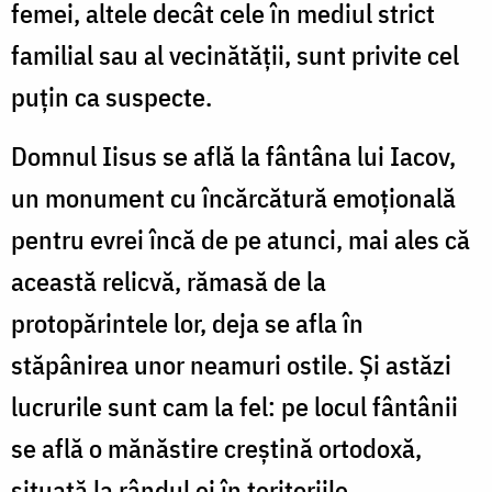
femei, altele decât cele în mediul strict
familial sau al vecinătății, sunt privite cel
puțin ca suspecte.
Domnul Iisus se află la fântâna lui Iacov,
un monument cu încărcătură emoțională
pentru evrei încă de pe atunci, mai ales că
această relicvă, rămasă de la
protopărintele lor, deja se afla în
stăpânirea unor neamuri ostile. Și astăzi
lucrurile sunt cam la fel: pe locul fântânii
se află o mănăstire creștină ortodoxă,
situată la rândul ei în teritoriile