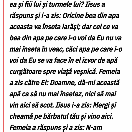
ea şi fiii lui şi turmele lui? Iisus a
răspuns şi i-a zis: Oricine bea din apa
aceasta va înseta iarăşi; dar cel ce va
bea din apa pe care i-o voi da Eu nu va
mai înseta în veac, căci apa pe care i-o
voi da Eu se va face în el izvor de apă
curgătoare spre viaţă veşnică. Femeia
a zis către El: Doamne, dă-mi această
apă ca să nu mai însetez, nici să mai
vin aici să scot. Iisus i-a zis: Mergi şi
cheamă pe bărbatul tău şi vino aici.
Femeia a răspuns şi a zis: N-am