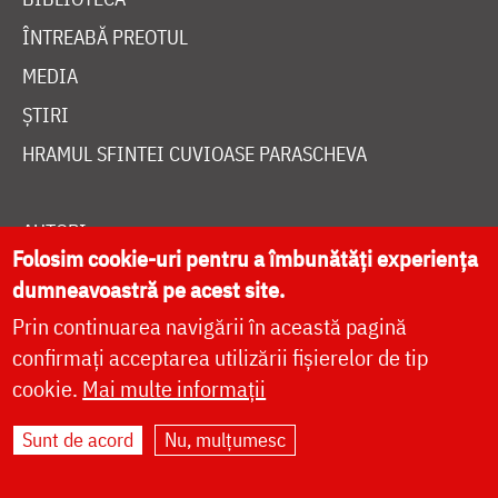
ÎNTREABĂ PREOTUL
MEDIA
ȘTIRI
HRAMUL SFINTEI CUVIOASE PARASCHEVA
AUTORI
Folosim cookie-uri pentru a îmbunătăți experiența
PĂRINȚI DUHOVNICEȘTI
dumneavoastră pe acest site.
MAICI CU VIAȚĂ DUHOVNICEASCĂ
Prin continuarea navigării în această pagină
TEMATICĂ
confirmați acceptarea utilizării fișierelor de tip
cookie.
Mai multe informații
SINAXAR ALFABETIC
MĂNĂSTIRI ȘI BISERICI
Sunt de acord
Nu, mulțumesc
CALENDAR ORTODOX