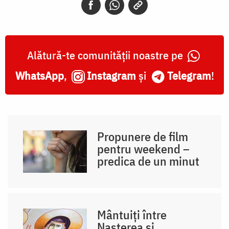
Alătură-te comunității noastre pe
WhatsApp
,
Instagram
și
Telegram
!
Propunere de film
pentru weekend –
predica de un minut
Mântuiți între
Nașterea și