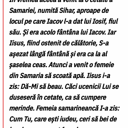
Samariei, numită Sihar, aproape de
locul pe care Iacov l-a dat lui Iosif, fiul
său. Şi era acolo fântâna lui Iacov. Iar
Iisus, fiind ostenit de călătorie, S-a
aşezat lângă fântână şi era ca la al
şaselea ceas. Atunci a venit o femeie
din Samaria să scoată apă. Iisus i-a
zis: Dă-Mi să beau. Căci ucenicii Lui se
duseseră în cetate, ca să cumpere
merinde. Femeia samarineancă I-a zis:
Cum Tu, care eşti iudeu, ceri să bei de