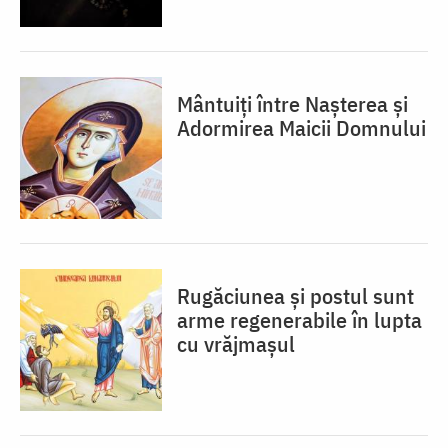
Mântuiți între Nașterea și
Adormirea Maicii Domnului
Rugăciunea și postul sunt
arme regenerabile în lupta
cu vrăjmașul