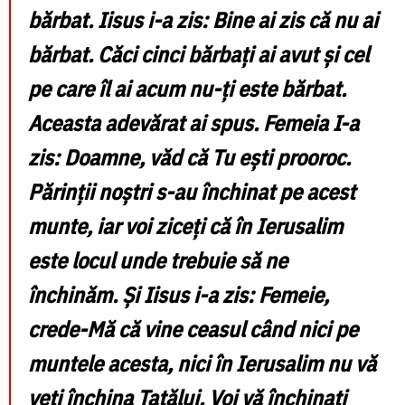
bărbat. Iisus i-a zis: Bine ai zis că nu ai
bărbat. Căci cinci bărbaţi ai avut şi cel
pe care îl ai acum nu-ţi este bărbat.
Aceasta adevărat ai spus. Femeia I-a
zis: Doamne, văd că Tu eşti prooroc.
Părinţii noştri s-au închinat pe acest
munte, iar voi ziceţi că în Ierusalim
este locul unde trebuie să ne
închinăm. Şi Iisus i-a zis: Femeie,
crede-Mă că vine ceasul când nici pe
muntele acesta, nici în Ierusalim nu vă
veţi închina Tatălui. Voi vă închinaţi