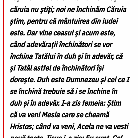
căruia nu ştiţi; noi ne închinăm Căruia
ştim, pentru că mântuirea din iudei
este. Dar vine ceasul şi acum este,
când adevăraţii închinători se vor
închina Tatălui în duh şi în adevăr, că
şi Tatăl astfel de închinători îşi
doreşte. Duh este Dumnezeu şi cei ce I
se închină trebuie să i se închine în
duh şi în adevăr. I-a zis femeia: Ştim
că va veni Mesia care se cheamă
Hristos; când va veni, Acela ne va vesti
nouă toate. Iisus i-a zis: Eu sunt, Cel