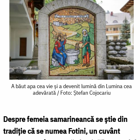
A
A băut apa cea vie și a devenit lumină din Lumina cea
adevărată / Foto: Ștefan Cojocariu
băut
apa
cea
Despre femeia samarineancă se știe din
vie
tradiție că se numea Fotini, un cuvânt
și