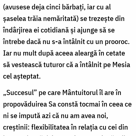
(avusese deja cinci bărbați, iar cu al
șaselea trăia nemăritată) se trezește din
îndârjirea ei cotidiană și ajunge să se
întrebe dacă nu s-a întâlnit cu un prooroc.
Iar nu mult după aceea aleargă în cetate
să vestească tuturor că a întâlnit pe Mesia
cel așteptat.
„Succesul” pe care Mântuitorul îl are în
propovăduirea Sa constă tocmai în ceea ce
ni se impută azi că nu am avea noi,
creștinii: flexibilitatea în relația cu cei din