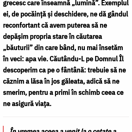
grecesc care înseamnă „lumină”. Exemplul
a
ei, de pocăință și deschidere, ne dă gândul
devenit
reconfortant că avem puterea să ne
lumină
depășim propria stare în căutarea
din
„băuturii” din care bând, nu mai însetăm
Lumina
în veci: apa vie. Căutându-L pe Domnul Îl
cea
descoperim ca pe o fântână: trebuie să ne
adevărată
căznim a lăsa în jos găleata, adică să ne
/
smerim, pentru a primi în schimb ceea ce
Foto:
ne asigură viața.
Ștefan
Cojocariu
În vremea aceea a venit la o cetate a