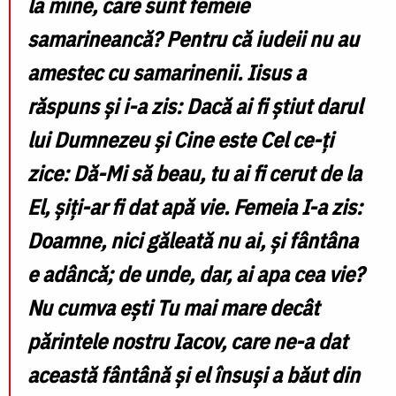
la mine, care sunt femeie
samarineancă? Pentru că iudeii nu au
amestec cu samarinenii. Iisus a
răspuns şi i-a zis: Dacă ai fi ştiut darul
lui Dumnezeu şi Cine este Cel ce-ţi
zice: Dă-Mi să beau, tu ai fi cerut de la
El, şiţi-ar fi dat apă vie. Femeia I-a zis:
Doamne, nici găleată nu ai, şi fântâna
e adâncă; de unde, dar, ai apa cea vie?
Nu cumva eşti Tu mai mare decât
părintele nostru Iacov, care ne-a dat
această fântână şi el însuşi a băut din