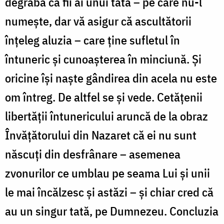
degrabă ca fii ai unui tată – pe care nu-l
numește, dar vă asigur că ascultătorii
înțeleg aluzia – care ține sufletul în
întuneric și cunoașterea în minciună. Și
oricine își naște gândirea din acela nu este
om întreg. De altfel se și vede. Cetățenii
libertății întunericului aruncă de la obraz
Învățătorului din Nazaret că ei nu sunt
născuți din desfrânare – asemenea
zvonurilor ce umblau pe seama Lui și unii
le mai încălzesc și astăzi – și chiar cred că
au un singur tată, pe Dumnezeu. Concluzia