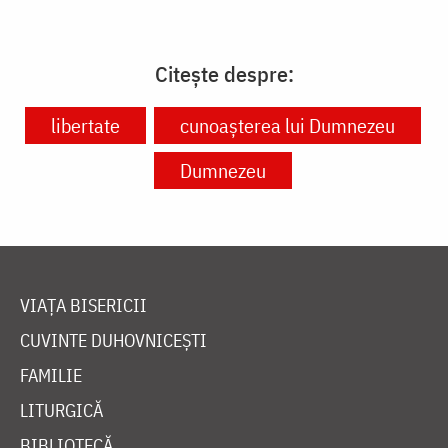
Citește despre:
libertate
cunoașterea lui Dumnezeu
Dumnezeu
VIAȚA BISERICII
CUVINTE DUHOVNICEȘTI
FAMILIE
LITURGICĂ
BIBLIOTECĂ