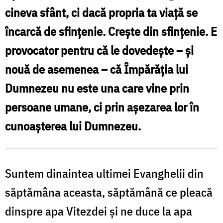
Foto:
cineva sfânt, ci dacă propria ta viață se
Oana
încarcă de sfințenie. Crește din sfințenie. E
Nechifor
provocator pentru că le dovedește – și
nouă de asemenea – că Împărăția lui
Dumnezeu nu este una care vine prin
persoane umane, ci prin așezarea lor în
cunoașterea lui Dumnezeu.
Suntem dinaintea ultimei Evanghelii din
săptămâna aceasta, săptămână ce pleacă
dinspre apa Vitezdei și ne duce la apa