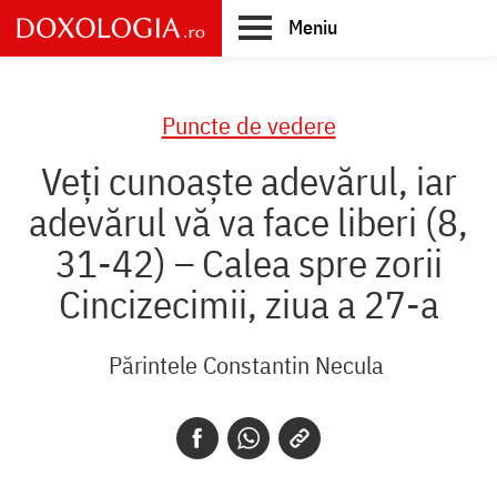
Skip
Meniu
to
main
Main
content
navigation
Puncte de vedere
Veți cunoaște adevărul, iar
adevărul vă va face liberi (8,
31-42) – Calea spre zorii
Cincizecimii, ziua a 27-a
Părintele Constantin Necula