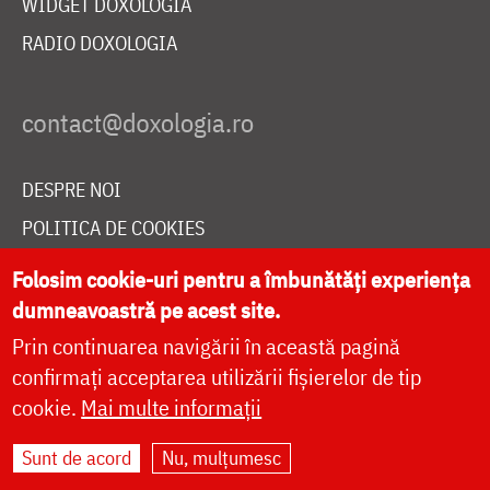
WIDGET DOXOLOGIA
RADIO DOXOLOGIA
DESPRE NOI
POLITICA DE COOKIES
DONEAZĂ ONLINE PENTRU CATEDRALA NAȚIONALĂ
Folosim cookie-uri pentru a îmbunătăți experiența
dumneavoastră pe acest site.
Prin continuarea navigării în această pagină
LIVE
confirmați acceptarea utilizării fișierelor de tip
cookie.
Mai multe informații
Site dezvoltat de
DOXOLOGIA MEDIA
,
Sunt de acord
Nu, mulțumesc
Arhiepiscopia Iașilor | ©
doxologia.ro