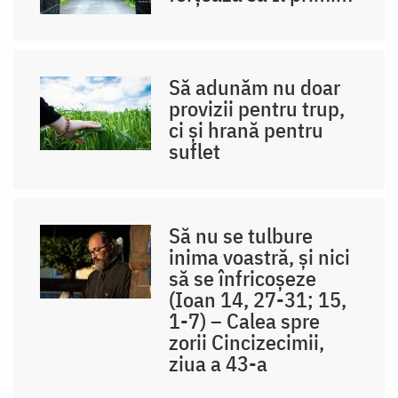
Să adunăm nu doar
provizii pentru trup,
ci și hrană pentru
suflet
Să nu se tulbure
inima voastră, și nici
să se înfricoșeze
(Ioan 14, 27-31; 15,
1-7) – Calea spre
zorii Cincizecimii,
ziua a 43-a