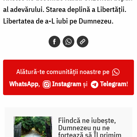
al adevărului. Starea deplină a Libertății.
Libertatea de a-L iubi pe Dumnezeu.
Alătură-te comunității noastre pe
WhatsApp
,
Instagram
și
Telegram
!
Fiindcă ne iubește,
Dumnezeu nu ne
forțează să Îl primim