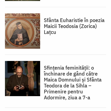
Sfânta Euharistie în poezia
Maicii Teodosia (Zorica)
Lațcu
Sfințenia feminității: o
închinare de gând către
Maica Domnului și Sfânta
Teodora de la Sihla –
Primenire pentru
Adormire, ziua a 7-a