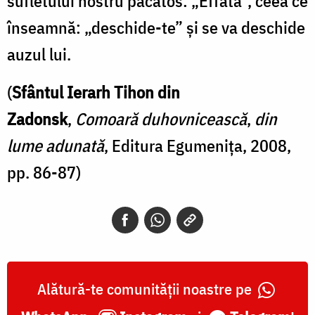
sufletului nostru păcătos: „Effata”, ceea ce
înseamnă: „deschide-te” şi se va deschide
auzul lui.
(
Sfântul Ierarh Tihon din
Zadonsk
,
Comoară duhovnicească
,
din
lume adunată
, Editura Egumenița, 2008,
pp. 86-87)
Alătură-te comunității noastre pe