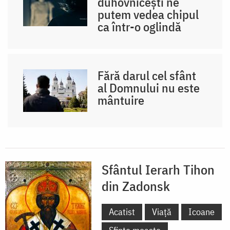
duhovnicești ne
putem vedea chipul
ca într-o oglindă
Fără darul cel sfânt
al Domnului nu este
mântuire
Sfântul Ierarh Tihon
din Zadonsk
Acatist
Viață
Icoane