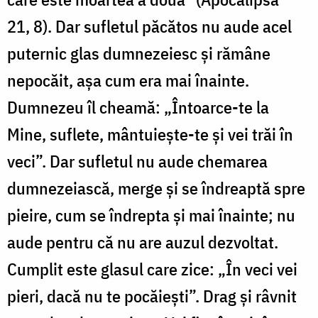
21, 8). Dar sufletul păcătos nu aude acel
puternic glas dumnezeiesc şi rămâne
nepocăit, aşa cum era mai înainte.
Dumnezeu îl cheamă: „Întoarce-te la
Mine, suflete, mântuieşte-te şi vei trăi în
veci”. Dar sufletul nu aude chemarea
dumnezeiască, merge şi se îndreaptă spre
pieire, cum se îndrepta şi mai înainte; nu
aude pentru că nu are auzul dezvoltat.
Cumplit este glasul care zice: „În veci vei
pieri, dacă nu te pocăieşti”. Drag şi râvnit