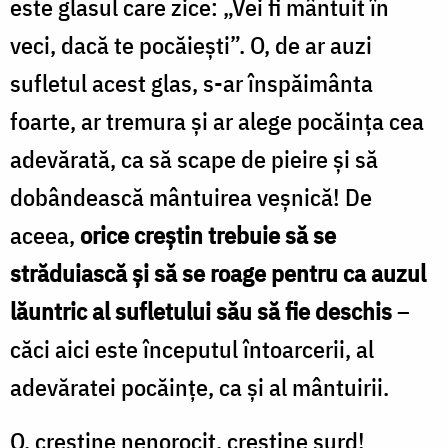
este glasul care zice: „Vei fi mântuit în
veci, dacă te pocăieşti”. O, de ar auzi
sufletul acest glas, s-ar înspăimânta
foarte, ar tremura şi ar alege pocăinţa cea
adevărată, ca să scape de pieire şi să
dobândească mântuirea veşnică! De
aceea,
orice creştin trebuie să se
străduiască şi să se roage pentru ca auzul
lăuntric al sufletului său să fie deschis
–
căci aici este începutul întoarcerii, al
adevăratei pocăinţe, ca şi al mântuirii.
O, creştine nenorocit, creştine surd!