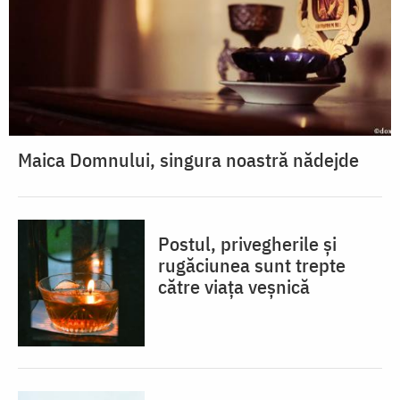
Maica Domnului, singura noastră nădejde
Postul, privegherile și
rugăciunea sunt trepte
către viața veșnică