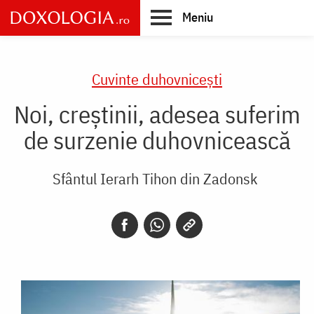
Skip
Meniu
to
main
Main
content
navigation
Cuvinte duhovnicești
Noi, creștinii, adesea suferim
de surzenie duhovnicească
Sfântul Ierarh Tihon din Zadonsk