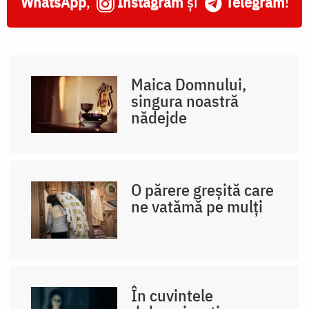
WhatsApp
,
Instagram
și
Telegram
!
Maica Domnului,
singura noastră
nădejde
O părere greșită care
ne vatămă pe mulți
În cuvintele