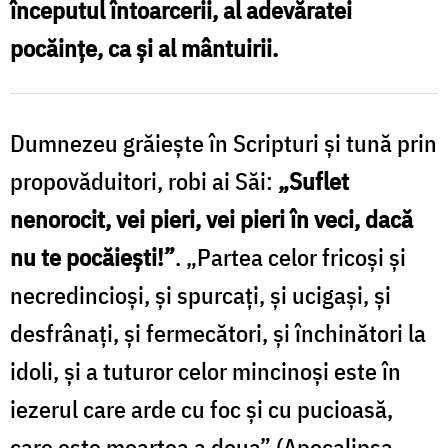
începutul întoarcerii, al adevăratei
/
pocăințe, ca și al mântuirii.
Foto:
Adrian
Sârbu
Dumnezeu grăieşte în Scripturi şi tună prin
propovăduitori, robi ai Săi:
„Suflet
nenorocit, vei pieri, vei pieri în veci, dacă
nu te pocăieşti!”
. „Partea celor fricoşi şi
necredincioşi, şi spurcaţi, şi ucigaşi, şi
desfrânaţi, şi fermecători, şi închinători la
idoli, şi a tuturor celor mincinoşi este în
iezerul care arde cu foc şi cu pucioasă,
care este moartea a doua” (Apocalipsa