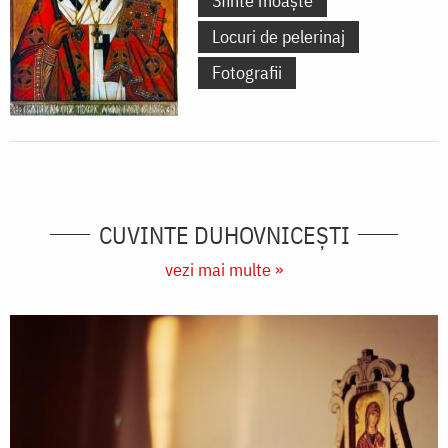
Sfinte moaște
Locuri de pelerinaj
Fotografii
CUVINTE DUHOVNICEȘTI
vezi mai multe »