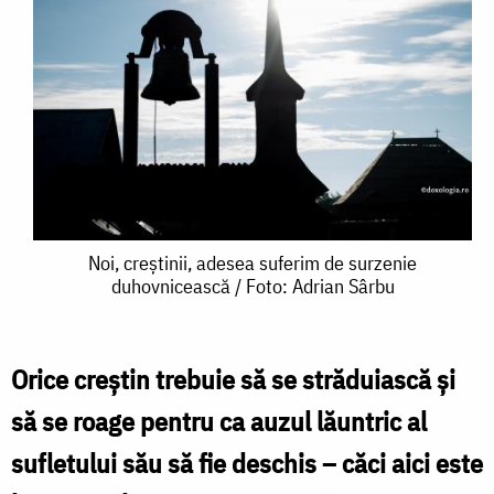
Noi,
Noi, creștinii, adesea suferim de surzenie
duhovnicească / Foto: Adrian Sârbu
creștinii,
adesea
suferim
Orice creștin trebuie să se străduiască și
de
să se roage pentru ca auzul lăuntric al
surzenie
sufletului său să fie deschis – căci aici este
duhovnicească