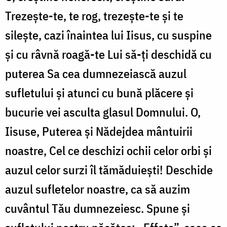
Trezeşte-te, te rog, trezeşte-te şi te
sileşte, cazi înaintea lui Iisus, cu suspine
şi cu râvnă roagă-te Lui să-ţi deschidă cu
puterea Sa cea dumnezeiască auzul
sufletului şi atunci cu bună plăcere şi
bucurie vei asculta glasul Domnului. O,
Iisuse, Puterea şi Nădejdea mântuirii
noastre, Cel ce deschizi ochii celor orbi şi
auzul celor surzi îl tămăduieşti! Deschide
auzul sufletelor noastre, ca să auzim
cuvântul Tău dumnezeiesc. Spune şi