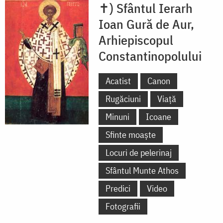
✝) Sfântul Ierarh
Ioan Gură de Aur,
Arhiepiscopul
Constantinopolului
Acatist
Canon
Rugăciuni
Viață
Minuni
Icoane
Sfinte moaște
Locuri de pelerinaj
Sfântul Munte Athos
Predici
Video
Fotografii