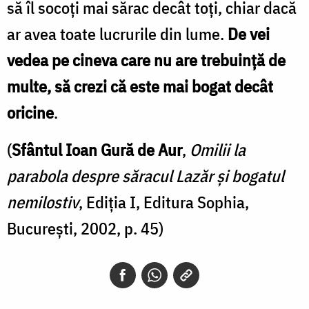
Nechifor
să îl socoți mai sărac decât toți, chiar dacă
ar avea toate lucrurile din lume.
De vei
vedea pe cineva care nu are trebuință de
multe, să crezi că este mai bogat decât
oricine
.
(
Sfântul Ioan Gură de Aur
,
Omilii la
parabola despre săracul Lazăr și bogatul
nemilostiv
, Ediția I, Editura Sophia,
București, 2002, p. 45)