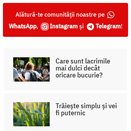
Alătură-te comunității noastre pe
WhatsApp
,
Instagram
și
Telegram
!
Care sunt lacrimile
mai dulci decât
oricare bucurie?
Trăiește simplu și vei
fi puternic