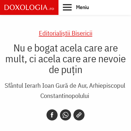
Skip
Meniu
to
main
Main
content
navigation
Editorialiștii Bisericii
Nu e bogat acela care are
mult, ci acela care are nevoie
de puțin
Sfântul Ierarh Ioan Gură de Aur, Arhiepiscopul
Constantinopolului