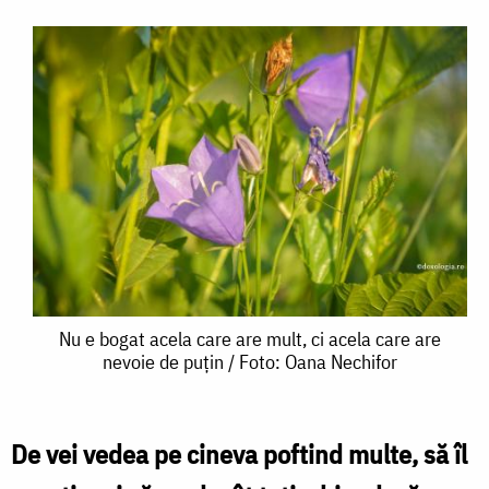
Nu
Nu e bogat acela care are mult, ci acela care are
nevoie de puțin / Foto: Oana Nechifor
e
bogat
acela
De vei vedea pe cineva poftind multe, să îl
care