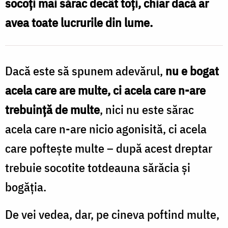
socoți mai sărac decât toți, chiar dacă ar
are
avea toate lucrurile din lume.
mult,
ci
Dacă este să spunem adevărul,
nu e bogat
acela
care
acela care are multe, ci acela care n-are
are
trebuință de multe
, nici nu este sărac
nevoie
acela care n-are nicio agonisită, ci acela
de
care poftește multe – după acest dreptar
puțin
trebuie socotite totdeauna sărăcia și
/
bogăția.
Foto:
De vei vedea, dar, pe cineva poftind multe,
Oana