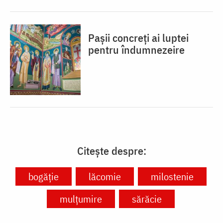
Pașii concreți ai luptei
pentru îndumnezeire
Citește despre:
bogăție
lăcomie
milostenie
mulțumire
sărăcie