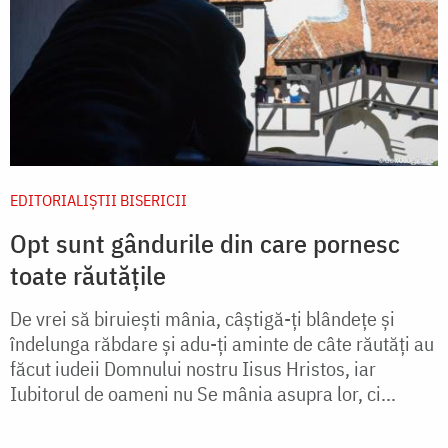
EDITORIALIȘTII BISERICII
Opt sunt gândurile din care pornesc
toate răutățile
De vrei să biruieşti mânia, câştigă-ţi blândeţe şi
îndelunga răbdare şi adu-ţi aminte de câte răutăţi au
făcut iudeii Domnului nostru Iisus Hristos, iar
Iubitorul de oameni nu Se mânia asupra lor, ci...