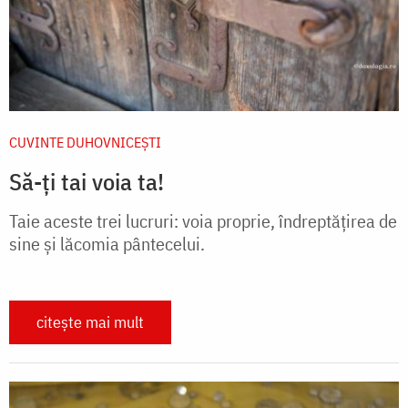
CUVINTE DUHOVNICEȘTI
Să-ți tai voia ta!
Taie aceste trei lucruri: voia proprie, îndreptățirea de
sine și lăcomia pântecelui.
citește mai mult