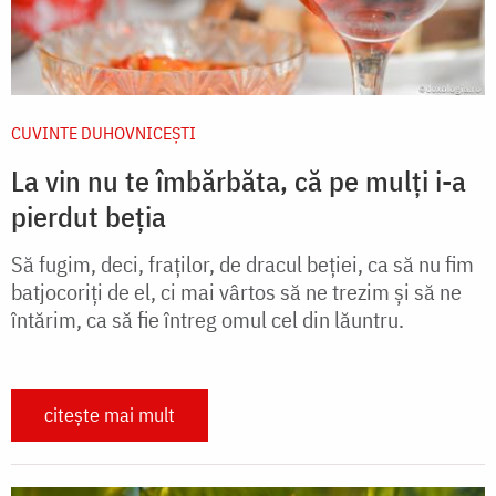
CUVINTE DUHOVNICEȘTI
La vin nu te îmbărbăta, că pe mulți i-a
pierdut beția
Să fugim, deci, fraților, de dracul beției, ca să nu fim
batjocoriți de el, ci mai vârtos să ne trezim și să ne
întărim, ca să fie întreg omul cel din lăuntru.
citește mai mult