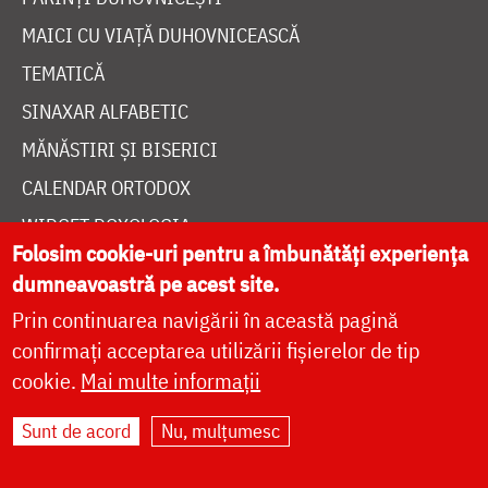
MAICI CU VIAȚĂ DUHOVNICEASCĂ
TEMATICĂ
SINAXAR ALFABETIC
MĂNĂSTIRI ȘI BISERICI
CALENDAR ORTODOX
WIDGET DOXOLOGIA
Folosim cookie-uri pentru a îmbunătăți experiența
RADIO DOXOLOGIA
dumneavoastră pe acest site.
Prin continuarea navigării în această pagină
confirmați acceptarea utilizării fișierelor de tip
cookie.
Mai multe informații
DESPRE NOI
Sunt de acord
Nu, mulțumesc
POLITICA DE COOKIES
DONEAZĂ ONLINE PENTRU CATEDRALA NAȚIONALĂ