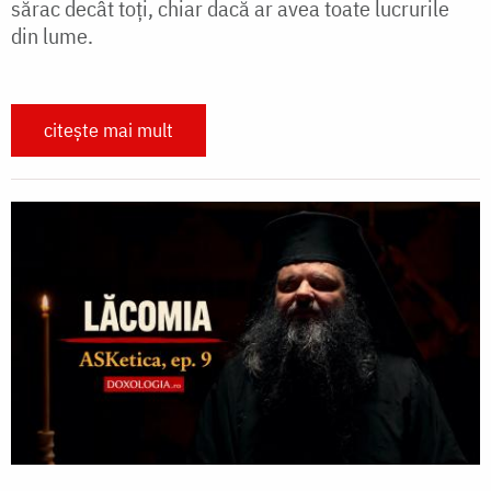
sărac decât toți, chiar dacă ar avea toate lucrurile
din lume.
citește mai mult