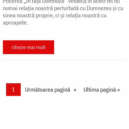
Postirea „în fața Domnului” vindecă în acest fel nu
numai relația noastră perturbată cu Dumnezeu și cu
sinea noastră proprie, ci și relația noastră cu
aproapele.
citește mai mult
Paginare
Current page
1
Next page
Următoarea pagină
Last page
Ultima pagină »