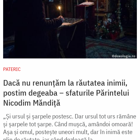
PATERIC
Dacă nu renunțăm la răutatea inimii,
postim degeaba – sfaturile Părintelui
Nicodim Măndiță
„Și ursul şi şarpele postesc. Dar ursul tot urs rămâne
şi şarpele tot şarpe. Când muşcă, amândoi omoară!
Aşa şi omul, posteşte uneori mult, dar în inimă este
plin de răutate, iar când dezleagă la...