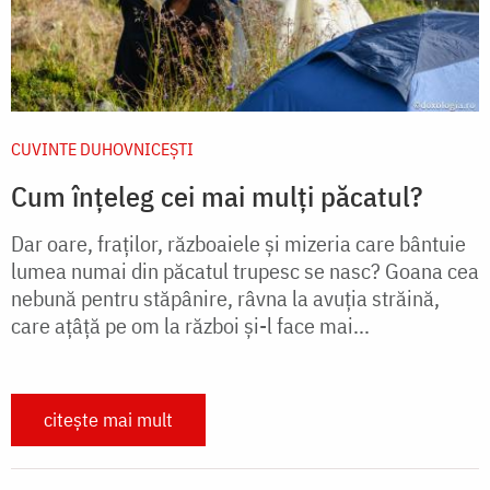
CUVINTE DUHOVNICEȘTI
Cum înțeleg cei mai mulți păcatul?
Dar oare, fraţilor, războaiele şi mizeria care bântuie
lumea numai din păcatul trupesc se nasc? Goana cea
nebună pentru stăpânire, râvna la avuţia străină,
care aţâţă pe om la război şi-l face mai...
citește mai mult