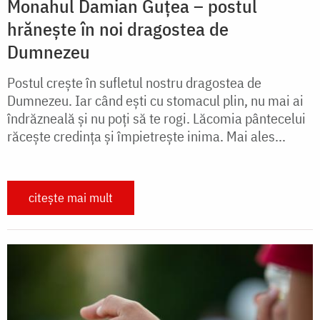
Monahul Damian Guțea – postul
hrănește în noi dragostea de
Dumnezeu
Postul creşte în sufletul nostru dragostea de
Dumnezeu. Iar când eşti cu stomacul plin, nu mai ai
îndrăzneală şi nu poţi să te rogi. Lăcomia pântecelui
răceşte credinţa şi împietreşte inima. Mai ales...
citește mai mult