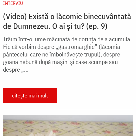
INTERVIU
(Video) Există o lăcomie binecuvântată
de Dumnezeu. O ai și tu? (ep. 9)
Trăim într-o lume măcinată de dorința de a acumula.
Fie că vorbim despre „gastromarghie” (lăcomia
pântecelui care ne îmbolnăvește trupul), despre
goana nebună după mașini și case scumpe sau
despre „...
citește mai mult