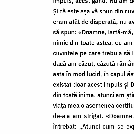
impuls, acest gând. Nu am de
Şi că este aşa vă spun din c
eram atât de disperată, nu av
să spun: «Doamne, iartă‑mă,
nimic din toate astea, eu am 
cuvintele pe care trebuia să 
dacă am căzut, căzută rămân,
asta în mod lucid, în capul ăs
existat doar acest impuls şi 
din toată inima, atunci am şt
viaţa mea o asemenea certitu
de‑aia am strigat: «Doamne, 
întrebat: „Atunci cum se ex