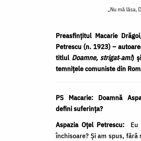
„Nu
„Nu mă lăsa, D
mă
lăsa,
Doamne,
Preasfinţitul Macarie Drăgo
să
Petrescu (n. 1923) – autoar
cad
titlul
Doamne, strigat‑am!
) ş
din
temniţele comuniste din Româ
braţele
Tale!”
PS Macarie: Doamnă Aspaz
–
defini suferinţa?
de
vorbă
Aspazia Oţel Petrescu:
Eu 
cu
închisoare? Şi am spus, fără 