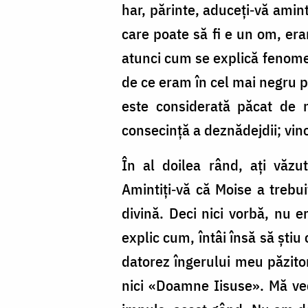
har, părinte, aduceţi‑vă amin
care poate să fi e un om, era
atunci cum se explică fenomen
de ce eram în cel mai negru 
este considerată păcat de 
consecinţă a deznădejdii; vin
În al doilea rând, aţi văz
Amintiţi‑vă că Moise a trebui
divină. Deci nici vorbă, nu
explic cum, întâi însă să ştiu
datorez îngerului meu păzitor
nici «Doamne Iisuse». Mă ve