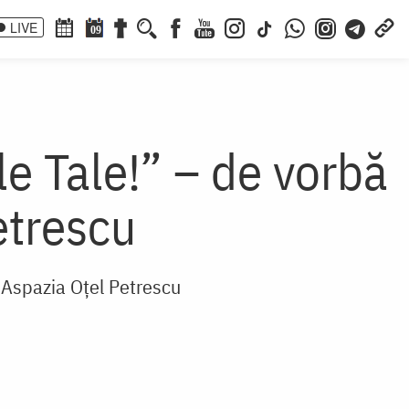
LIVE
09
e Tale!” – de vorbă
etrescu
Aspazia Oţel Petrescu