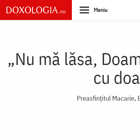
Skip
Meniu
to
main
Main
content
navigation
„Nu mă lăsa, Doamn
cu doa
Preasfințitul Macarie,