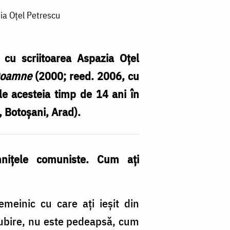
ia Oţel Petrescu
 cu scriitoarea Aspazia Oţel
 Doamne
(2000; reed. 2006, cu
le acesteia timp de 14 ani în
 Botoşani, Arad).
„
m
lă
niţele comuniste. Cum aţi
D
s
c
meinic cu care aţi ieşit din
di
 iubire, nu este pedeapsă, cum