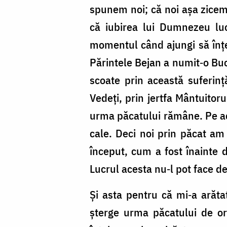
doamna
spunem noi; că noi aşa zicem,
Aspazia
că iubirea lui Dumnezeu luc
Oţel
momentul când ajungi să înţel
Petrescu
Părintele Bejan a numit‑o Buc
scoate prin această suferin
Vedeţi, prin jertfa Mântuitor
urma păcatului rămâne. Pe ac
cale. Deci noi prin păcat am 
început, cum a fost înainte 
Lucrul acesta nu‑l pot face de
Şi asta pentru că mi‑a arăt
şterge urma păcatului de ori