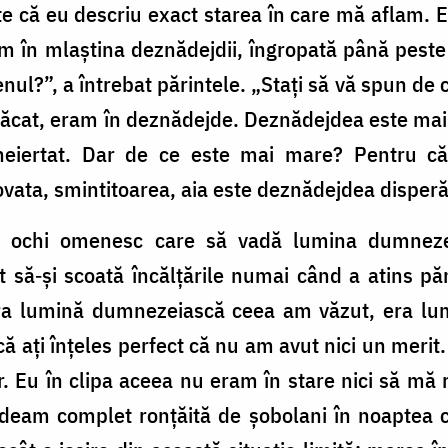
te că eu descriu exact starea în care mă aflam. 
m în mlaştina deznădejdii, îngropată până peste
ul?”, a întrebat părintele. „Staţi să vă spun de c
păcat, eram în deznădejde. Deznădejdea este mai
neiertat. Dar de ce este mai mare? Pentru că
ovata, smintitoarea, aia este deznădejdea disperăr
ut ochi omenesc care să vadă lumina dumnezei
t să‑şi scoată încălţările numai când a atins p
 era lumină dumnezeiască ceea am văzut, era lu
 că aţi înţeles perfect că nu am avut nici un merit
. Eu în clipa aceea nu eram în stare nici să mă
deam complet ronţăită de şobolani în noaptea 