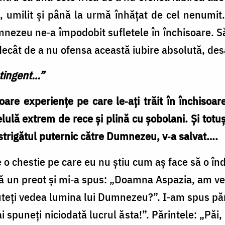
t, umilit şi până la urmă înhăţat de cel nenumit
nezeu ne‑a împodobit sufletele în închisoare. Să
ă decât de a nu ofensa această iubire absolută, des
tingent…”
are experienţe pe care le‑aţi trăit în închisoare
celulă extrem de rece şi plină cu şobolani. Şi totu
 strigătul puternic către Dumnezeu, v‑a salvat….
 o chestie pe care eu nu ştiu cum aş face să o înd
tă un preot şi mi‑a spus: „Doamna Aspazia, am ven
teţi vedea lumina lui Dumnezeu?”. I‑am spus pări
i spuneţi niciodată lucrul ăsta!”. Părintele: „Păi