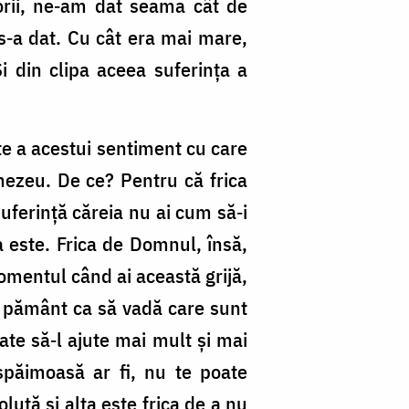
orii, ne‑am dat seama cât de
‑a dat. Cu cât era mai mare,
i din clipa aceea suferinţa a
te a acestui sentiment cu care
mnezeu. De ce? Pentru că frica
suferinţă căreia nu ai cum să‑i
ta este. Frica de Domnul, însă,
momentul când ai această grijă,
pe pământ ca să vadă care sunt
ate să‑l ajute mai mult şi mai
spăimoasă ar fi, nu te poate
lută şi alta este frica de a nu