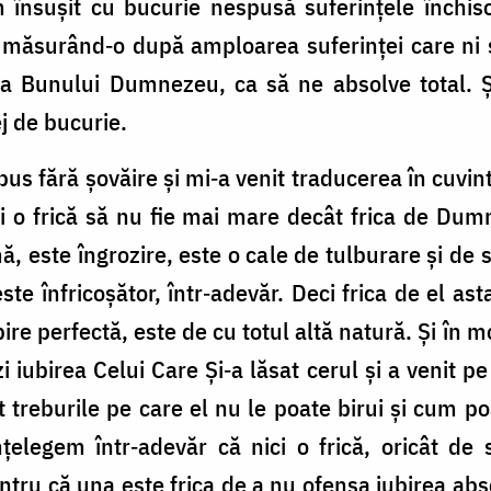
m însuşit cu bucurie nespusă suferinţele închis
 măsurând‑o după amploarea suferinţei care ni s
ja Bunului Dumnezeu, ca să ne absolve total. Ş
ej de bucurie.
pus fără şovăire şi mi‑a venit traducerea în cuvin
ici o frică să nu fie mai mare decât frica de Du
ă, este îngrozire, este o cale de tulburare şi de 
este înfricoşător, într‑adevăr. Deci frica de el as
bire perfectă, este de cu totul altă natură. Şi în 
zi iubirea Celui Care Şi‑a lăsat cerul şi a venit 
treburile pe care el nu le poate birui şi cum po
ţelegem într‑adevăr că nici o frică, oricât de 
entru că una este frica de a nu ofensa iubirea abso