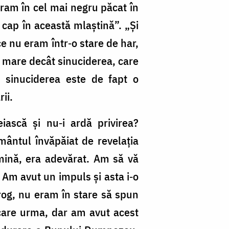
Eram în cel mai negru păcat în
 cap în această mlaştină”. „Şi
e nu eram într‑o stare de har,
 mare decât sinuciderea, care
 sinuciderea este de fapt o
ii.
ască şi nu‑i ardă privirea?
ământul învăpăiat de revelaţia
mină, era adevărat. Am să vă
. Am avut un impuls şi asta i‑o
 rog, nu eram în stare să spun
care urma, dar am avut acest