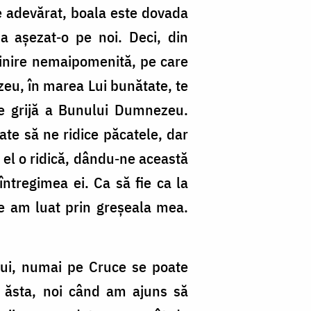
br
te adevărat, boala este dovada
Ta
a aşezat‑o pe noi. Deci, din
–
plinire nemaipomenită, pe care
d
zeu, în marea Lui bunătate, te
v
de grijă a Bunului Dumnezeu.
c
ate să ne ridice păcatele, dar
d
el o ridică, dându‑ne această
A
întregimea ei. Ca să fie ca la
Oţ
ce am luat prin greşeala mea.
P
lui, numai pe Cruce se poate
ul ăsta, noi când am ajuns să