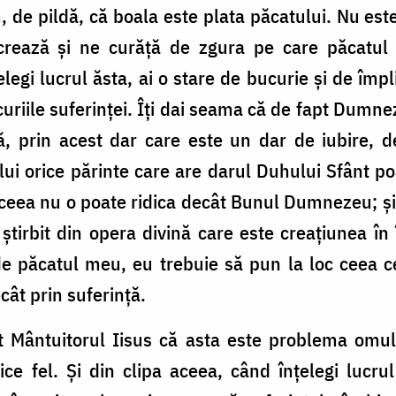
 de pildă, că boala este plata păcatului. Nu es
rează şi ne curăţă de zgura pe care păcatul 
egi lucrul ăsta, ai o stare de bucurie şi de îm
uriile suferinţei. Îţi dai seama că de fapt Dumne
ţă, prin acest dar care este un dar de iubire, 
ului orice părinte care are darul Duhului Sfânt po
eea nu o poate ridica decât Bunul Dumnezeu; şi 
ştirbit din opera divină care este creaţiunea în 
de păcatul meu, eu trebuie să pun la loc ceea 
cât prin suferinţă.
at Mântuitorul Iisus că asta este problema omu
ce fel. Şi din clipa aceea, când înţelegi lucr