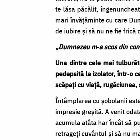
te lăsa păcălit, îngenunchea
mari învăţăminte cu care Dum
de iubire şi să nu ne fie fric
„Dumnezeu m‑a scos din con
Una dintre cele mai tulburăto
pedepsită la izolator, într‑o 
scăpaţi cu viaţă, rugăciunea,
Întâmplarea cu şobolanii este
impresie greşită. A venit oda
acumula atâta har încât să pu
retrageţi cuvântul şi să nu ma