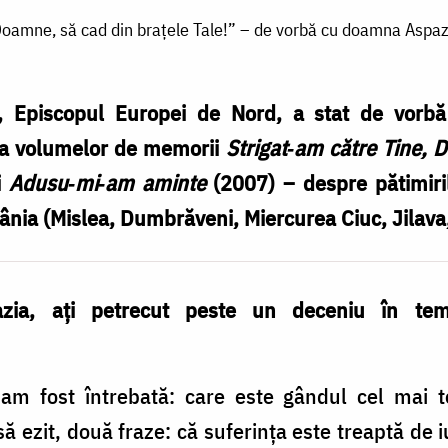
oamne, să cad din braţele Tale!” – de vorbă cu doamna Aspaz
i, Episcopul Europei de Nord, a stat de vorbă
ea volumelor de memorii
Strigat‑am către Tine,
i
Adusu‑mi‑am aminte
(2007) – despre pătimiri
nia (Mislea, Dumbrăveni, Miercurea Ciuc, Jilava,
ia, aţi petrecut peste un deceniu în tem
am fost întrebată: care este gândul cel mai te
să ezit, două fraze: că suferinţa este treaptă de