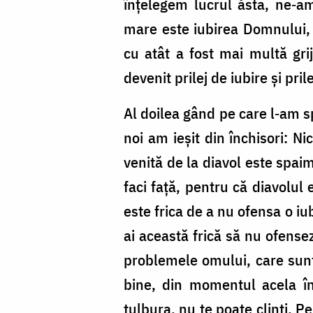
înţelegem lucrul ăsta, ne‑a
mare este iubirea Domnului,
cu atât a fost mai multă gri
devenit prilej de iubire şi pril
Al doilea gând pe care l‑am s
noi am ieşit din închisori: N
venită de la diavol este spaim
faci faţă, pentru că diavolul 
este frica de a nu ofensa o iu
ai această frică să nu ofense
problemele omului, care sunt 
bine, din momentul acela în
tulbura, nu te poate clinti. P