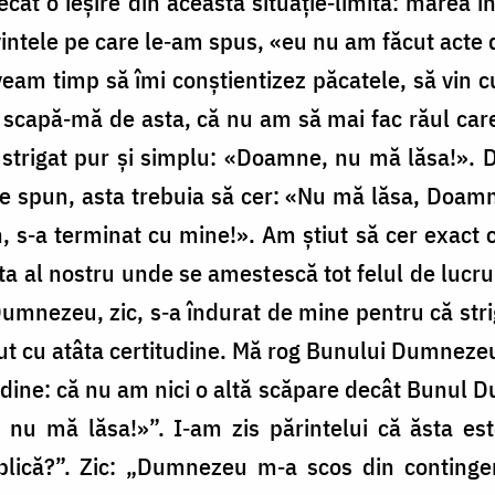
cât o ieşire din această situaţie‑limită: marea
uvintele pe care le‑am spus, «eu nu am făcut act
eam timp să îmi conştientizez păcatele, să vin cu 
 scapă‑mă de asta, că nu am să mai fac răul car
strigat pur şi simplu: «Doamne, nu mă lăsa!». D
le spun, asta trebuia să cer: «Nu mă lăsa, Doamn
 s‑a terminat cu mine!». Am ştiut să cer exact c
ta al nostru unde se amestescă tot felul de lucrur
Dumnezeu, zic, s‑a îndurat de mine pentru că strig
iut cu atâta certitudine. Mă rog Bunului Dumnezeu
dine: că nu am nici o altă scăpare decât Bunul D
nu mă lăsa!»”. I‑am zis părintelui că ăsta est
plică?”. Zic: „Dumnezeu m‑a scos din continge