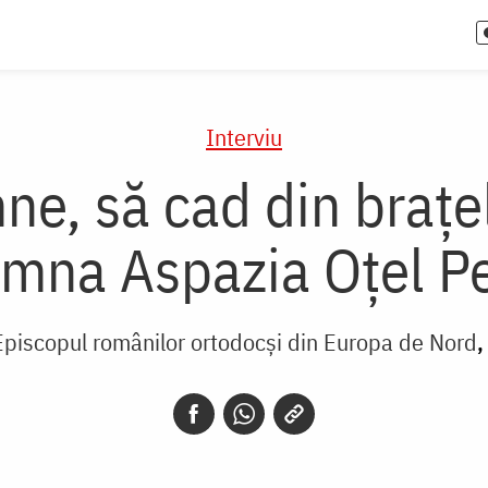
Interviu
e, să cad din braţel
mna Aspazia Oţel P
 Episcopul românilor ortodocși din Europa de Nord