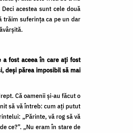
. Deci acestea sunt cele două
 trăim suferinţa ca pe un dar
ăvârşită.
 a fost aceea în care aţi fost
şi, deşi părea imposibil să mai
rept. Că oamenii şi‑au făcut o
it să vă întreb: cum aţi putut
ntelui: „Părinte, vă rog să vă
, de ce?”. „Nu eram în stare de