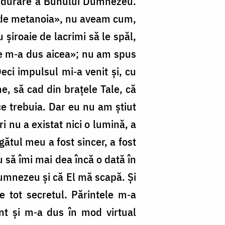
 îndurare a Bunului Dumnezeu.
e de metanoia», nu aveam cum,
şiroaie de lacrimi să le spăl,
e m‑a dus aicea»; nu am spus
eci impulsul mi‑a venit şi, cu
e, să cad din braţele Tale, că
e trebuia. Dar eu nu am ştiut
i nu a existat nici o lumină, a
ătul meu a fost sincer, a fost
 să îmi mai dea încă o dată în
umnezeu şi că El mă scapă. Şi
e tot secretul. Părintele m‑a
nt şi m‑a dus în mod virtual