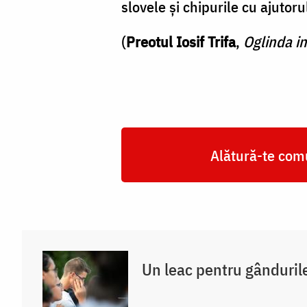
slovele şi chipurile cu ajutorul
(
Preotul Iosif Trifa
,
Oglinda in
Alătură-te comu
Un leac pentru gânduril