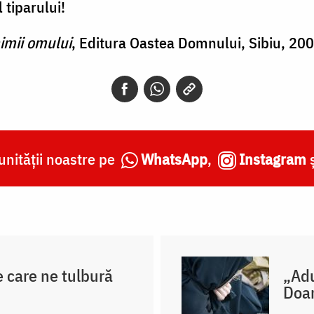
 tiparului!
imii omului
, Editura Oastea Domnului, Sibiu, 200
nității noastre pe
WhatsApp
,
Instagram
e care ne tulbură
„Adu
Doa