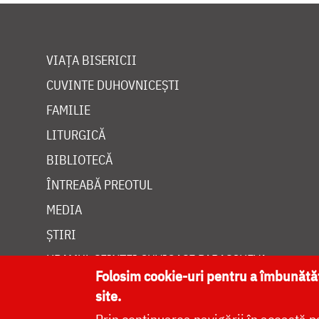
VIAȚA BISERICII
CUVINTE DUHOVNICEȘTI
FAMILIE
LITURGICĂ
BIBLIOTECĂ
ÎNTREABĂ PREOTUL
MEDIA
ȘTIRI
HRAMUL SFINTEI CUVIOASE PARASCHEVA
Folosim cookie-uri pentru a îmbunăt
site.