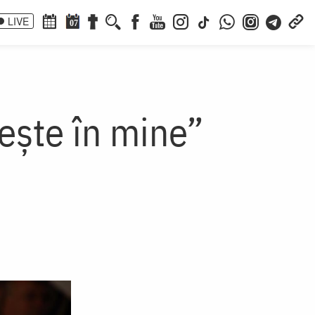
LIVE
07
iește în mine”