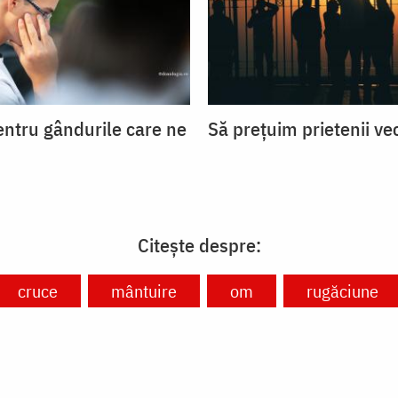
entru gândurile care ne
Să prețuim prietenii ve
Citește despre:
cruce
mântuire
om
rugăciune