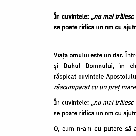
trăiesc
eu,
În cuvintele: „
nu mai trăiesc 
ci
se poate ridica un om cu ajutor
Hristos
trăiește
Viaţa omului este un dar. Într
în
şi Duhul Domnului, în chi
mine”
răspicat cuvintele Apostolulu
/
răscumparat cu un preţ mare
Foto:
Oana
În cuvintele: „
nu mai trăiesc 
Nechifor
se poate ridica un om cu ajutor
O, cum n-am eu putere să ap