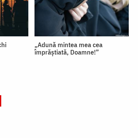
chi
„Adună mintea mea cea
împrăștiată, Doamne!”