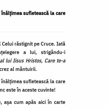
 înălțimea sufletească la care
 Celui răstignit pe Cruce. Iată
elegere a lui, strigându-i
al lui Iisus Hristos, Care te-a
crez al mântuirii.
 înălţimea sufletească la care
ânc este în aceste cuvinte!
, aşa cum apăs aici în carte