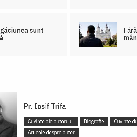
rugăciunea sunt
Fără
că
mân
Pr. Iosif Trifa
Cuvinte ale autorului
Biografie
Cuvinte d
Articole despre autor