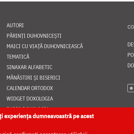
AUTORI
PĂRINȚI DUHOVNICEȘTI
DE
MAICI CU VIAȚĂ DUHOVNICEASCĂ
PO
TEMATICĂ
DO
SINAXAR ALFABETIC
MĂNĂSTIRI ȘI BISERICI
CALENDAR ORTODOX
WIDGET DOXOLOGIA
RADIO DOXOLOGIA
ăți experiența dumneavoastră pe acest