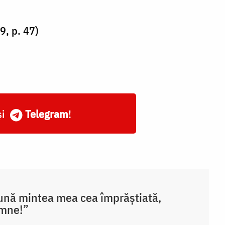
9, p. 47)
și
Telegram
!
nă mintea mea cea împrăștiată,
mne!”