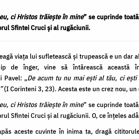
eu, ci Hristos trăiește în mine
” se cuprinde toată
ul Sfintei Cruci și al rugăciunii.
eagă viaţa lui sufletească şi trupească e un dar al
p de înger, vine să întărească această înţ
i Pavel: „
De acum tu nu mai eşti al tău, ci eşti 
”
(I Corinteni 3, 23). Acesta este un crez nou, un 
eu, ci Hristos trăieşte în mine
” se cuprinde toată
ul Sfintei Cruci şi al rugăciunii. O, ce înţeles ad
ăs aceste cuvinte în inima ta, dragă cititorule