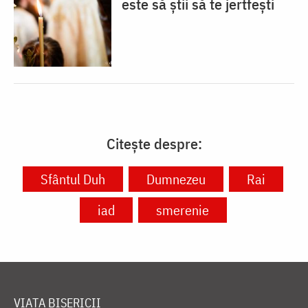
este să știi să te jertfești
Citește despre:
Sfântul Duh
Dumnezeu
Rai
iad
smerenie
VIAȚA BISERICII