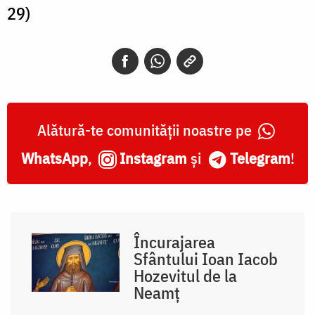
29)
Alătură-te comunității noastre pe
WhatsApp
,
Instagram
și
Telegram
!
Încurajarea
Sfântului Ioan Iacob
Hozevitul de la
Neamț