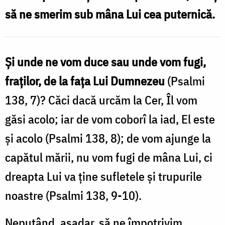
să ne smerim sub mâna Lui cea puternică.
Nechifor
Şi unde ne vom duce sau unde vom fugi,
fraţilor, de la faţa Lui Dumnezeu
(Psalmi
138, 7)? Căci dacă urcăm la Cer, Îl vom
găsi acolo; iar de vom coborî la iad, El este
şi acolo (Psalmi 138, 8); de vom ajunge la
capătul mării, nu vom fugi de mâna Lui, ci
dreapta Lui va ţine sufletele şi trupurile
noastre (Psalmi 138, 9-10).
Neputând, aşadar, să ne împotrivim,