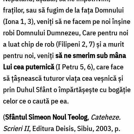
fraţilor, sau să fugim de la faţa Domnului
(Iona 1, 3), veniţi să ne facem pe noi înşine
robi Domnului Dumnezeu, Care pentru noi
a luat chip de rob (Filipeni 2, 7) şi a murit
pentru noi, veniţi
să ne smerim sub mâna
Lui cea puternică
(I Petru 5, 6), care face
să ţâşnească tuturor viaţa cea veşnică şi
prin Duhul Sfânt o împărtăşeşte cu bogăţie
celor ce o caută pe ea.
(
Sfântul Simeon Noul Teolog
,
Cateheze.
Scrieri II
, Editura Deisis, Sibiu, 2003, p.