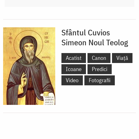
Sfântul Cuvios
Simeon Noul Teolog
Acatist
Canon
Viață
Icoane
Predici
Video
Fotografii