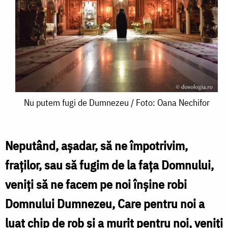
Nu
Nu putem fugi de Dumnezeu / Foto: Oana Nechifor
putem
fugi
Neputând, aşadar, să ne împotrivim,
de
fraţilor, sau să fugim de la faţa Domnului,
Dumnezeu
veniţi să ne facem pe noi înşine robi
/
Domnului Dumnezeu, Care pentru noi a
Foto:
luat chip de rob şi a murit pentru noi, veniţi
Oana