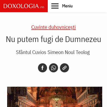
Skip
Meniu
to
main
Main
content
navigation
Cuvinte duhovnicești
Nu putem fugi de Dumnezeu
Sfântul Cuvios Simeon Noul Teolog