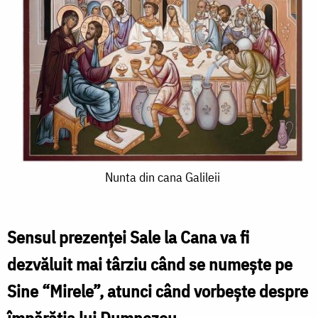
Nunta
Nunta din cana Galileii
din
cana
Sensul prezenţei Sale la Cana va fi
Galileii
dezvăluit mai târziu când se numeşte pe
Sine “Mirele”, atunci când vorbeşte despre