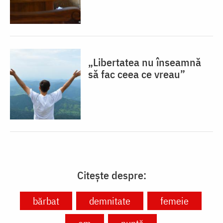
„Libertatea nu înseamnă
să fac ceea ce vreau”
Citește despre:
bărbat
demnitate
femeie