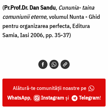
(
Pr.Prof.Dr. Dan Sandu
,
Cununia- taina
comuniunii eterne
, volumul Nunta - Ghid
pentru organizarea perfecta, Editura
Samia, Iasi 2006, pp. 35-37)
Alătură-te comunității noastre pe
WhatsApp
,
Instagram
și
Telegram
!