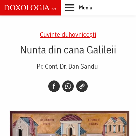
Skip
Meniu
to
main
Main
content
navigation
Cuvinte duhovnicești
Nunta din cana Galileii
Pr. Conf. Dr. Dan Sandu