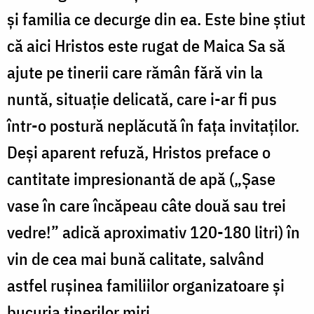
şi familia ce decurge din ea. Este bine ştiut
că aici Hristos este rugat de Maica Sa să
ajute pe tinerii care rămân fără vin la
nuntă, situaţie delicată, care i-ar fi pus
într-o postură neplăcută în faţa invitaţilor.
Deşi aparent refuză, Hristos preface o
cantitate impresionantă de apă („Şase
vase în care încăpeau câte două sau trei
vedre!” adică aproximativ 120-180 litri) în
vin de cea mai bună calitate, salvând
astfel ruşinea familiilor organizatoare şi
bucuria tinerilor miri.