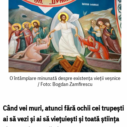
O
O întâmplare minunată despre existența vieții veșnice
/ Foto: Bogdan Zamfirescu
întâmplare
minunată
despre
Când vei muri, atunci fără ochii cei trupești
existența
ai să vezi și ai să viețuiești și toată știința
vieții