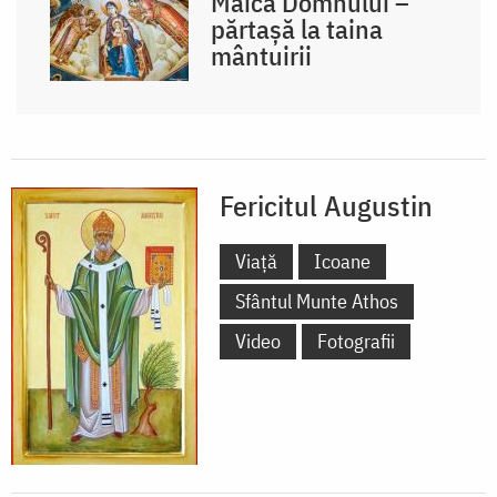
Maica Domnului –
părtașă la taina
mântuirii
Fericitul Augustin
Viață
Icoane
Sfântul Munte Athos
Video
Fotografii