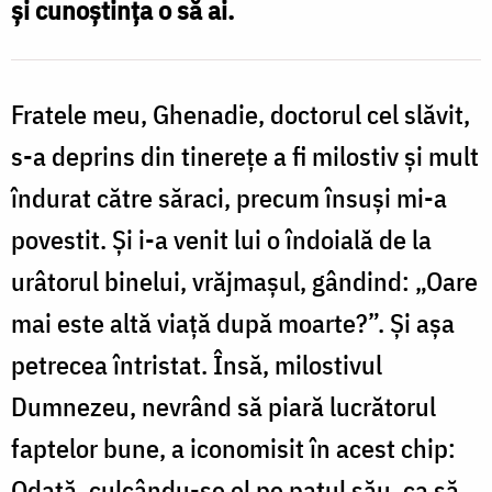
și cunoștința o să ai.
veșnice
/
Fratele meu, Ghenadie, doctorul cel slăvit,
Foto:
Bogdan
s-a deprins din tinerețe a fi milostiv și mult
Zamfirescu
îndurat către săraci, precum însuși mi-a
povestit. Și i-a venit lui o îndoială de la
urâtorul binelui, vrăjmașul, gândind: „Oare
mai este altă viață după moarte?”. Și așa
petrecea întristat. Însă, milostivul
Dumnezeu, nevrând să piară lucrătorul
faptelor bune, a iconomisit în acest chip:
Odată, culcându-se el pe patul său, ca să