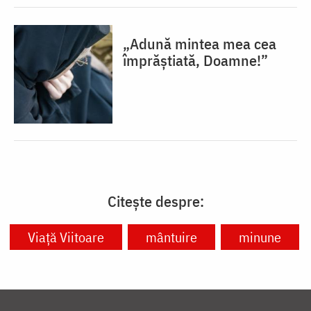
„Adună mintea mea cea
împrăștiată, Doamne!”
Citește despre:
Viață Viitoare
mântuire
minune