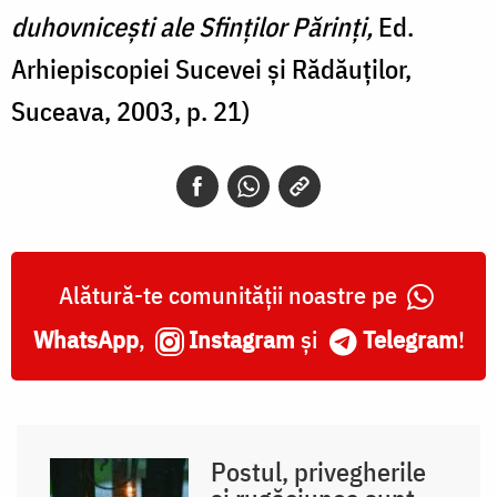
duhovnicești ale Sfinților Părinți,
Ed.
Arhiepiscopiei Sucevei și Rădăuților,
Suceava, 2003, p. 21)
Alătură-te comunității noastre pe
WhatsApp
,
Instagram
și
Telegram
!
Postul, privegherile