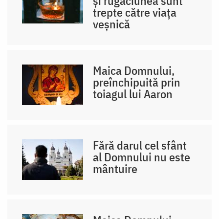
și rugăciunea sunt
trepte către viața
veșnică
Maica Domnului,
preînchipuită prin
toiagul lui Aaron
Fără darul cel sfânt
al Domnului nu este
mântuire