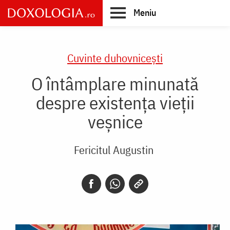
Skip
Meniu
to
main
Main
content
navigation
Cuvinte duhovnicești
O întâmplare minunată
despre existența vieții
veșnice
Fericitul Augustin