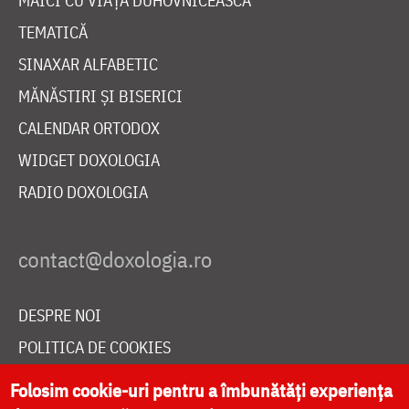
MAICI CU VIAȚĂ DUHOVNICEASCĂ
TEMATICĂ
SINAXAR ALFABETIC
MĂNĂSTIRI ȘI BISERICI
CALENDAR ORTODOX
WIDGET DOXOLOGIA
RADIO DOXOLOGIA
DESPRE NOI
POLITICA DE COOKIES
DONEAZĂ ONLINE PENTRU CATEDRALA NAȚIONALĂ
Folosim cookie-uri pentru a îmbunătăți experiența