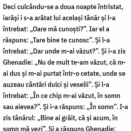
Deci culcându-se a doua noapte întristat,
iarăși i s-a arătat lui același tânăr și l-a
întrebat: „Oare mă cunoști?”. Iar el a
răspuns: „Tare bine te cunosc”. Și l-a
întrebat: „Dar unde m-ai văzut?”. Și i-a zis
Ghenadie: „Nu de mult te-am văzut, că m-
ai dus și m-ai purtat într-o cetate, unde se
auzeau cântări dulci și veselii”. Și l-a
întrebat: „În ce chip m-ai văzut, în somn
sau aievea?”. Și i-a răspuns: „În somn”. I-a
zis tânărul: „Bine ai grăit, că și acum, în
somn mă vezi”. Și a răspuns Ghenadie: