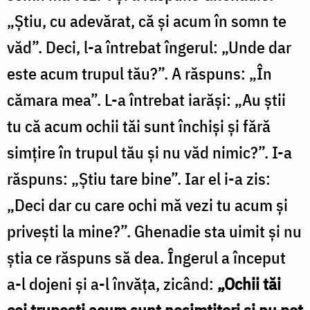
„Știu, cu adevărat, că și acum în somn te
văd”. Deci, l-a întrebat îngerul: „Unde dar
este acum trupul tău?”. A răspuns: „În
cămara mea”. L-a întrebat iarăși: „Au știi
tu că acum ochii tăi sunt închiși și fără
simțire în trupul tău și nu văd nimic?”. I-a
răspuns: „Știu tare bine”. Iar el i-a zis:
„Deci dar cu care ochi mă vezi tu acum și
privești la mine?”. Ghenadie sta uimit și nu
știa ce răspuns să dea. Îngerul a început
a-l dojeni și a-l învăța, zicând:
„Ochii tăi
cei trupești acum sunt nesimțitori și nu pot