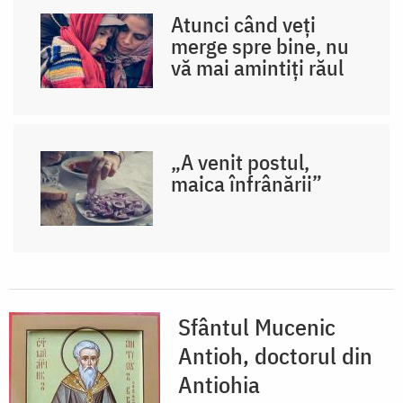
Atunci când veți
merge spre bine, nu
vă mai amintiți răul
„A venit postul,
maica înfrânării”
Sfântul Mucenic
Antioh, doctorul din
Antiohia