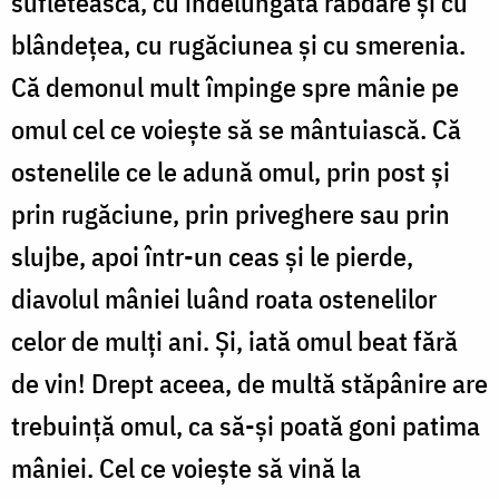
sufletească, cu îndelungata răbdare şi cu
blândeţea, cu rugăciunea şi cu smerenia.
Că demonul mult împinge spre mânie pe
omul cel ce voieşte să se mântuiască. Că
ostenelile ce le adună omul, prin post şi
prin rugăciune, prin priveghere sau prin
slujbe, apoi într-un ceas şi le pierde,
diavolul mâniei luând roata ostenelilor
celor de mulţi ani. Şi, iată omul beat fără
de vin! Drept aceea, de multă stăpânire are
trebuinţă omul, ca să-şi poată goni patima
mâniei. Cel ce voieşte să vină la