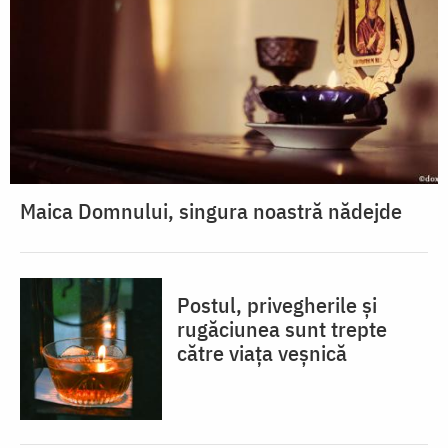
Maica Domnului, singura noastră nădejde
Postul, privegherile și
rugăciunea sunt trepte
către viața veșnică