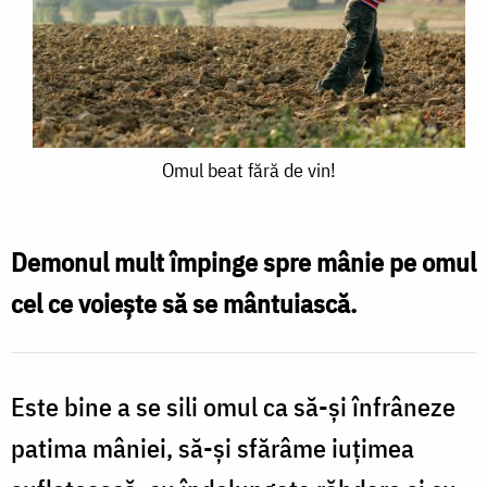
Omul
Omul beat fără de vin!
beat
fără
Demonul mult împinge spre mânie pe omul
de
cel ce voieşte să se mântuiască.
vin!
Este bine a se sili omul ca să-şi înfrâneze
patima mâniei, să-şi sfărâme iuţimea