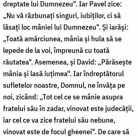
dreptate lui Dumnezeu". Iar Pavel zice:
„Nu vă răzbunaţi singuri, iubiţilor, ci să
lăsaţi loc mâniei lui Dumnezeu". Și iarăşi:
„Toată amărciunea, mânia şi hula să se
lepede de la voi, împreună cu toată
răutatea". Asemenea, şi David: „Părăseşte
mânia şi lasă iuţimea". Iar îndreptătorul
sufletelor noastre, Domnul, ne învăţa pe
noi, zicând: „Tot cel ce se mânie asupra
fratelui său în zadar, vinovat este judecăţii,
iar cel ce va zice fratelui său nebune,
vinovat este de focul gheenei". De care să