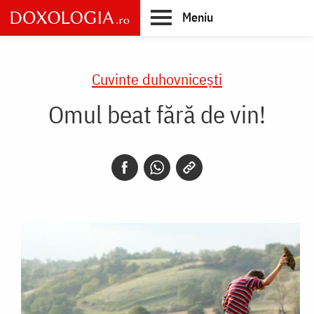
Skip
Meniu
to
main
Main
content
navigation
Cuvinte duhovnicești
Omul beat fără de vin!