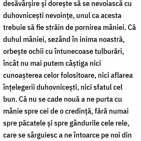
desăvârşire şi doreşte să se nevoiască cu
duhovniceşti nevoinţe, unul ca acesta
trebuie să fie străin de pornirea mâniei. Că
duhul mâniei, sezând în inima noastră,
orbeşte ochii cu întunecoase tulburări,
încât nu mai putem câştiga nici
cunoaşterea celor folositoare, nici aflarea
înţelegerii duhovniceşti, nici sfatul cel
bun. Că nu se cade nouă a ne purta cu
mânie spre cei de o credinţă, fără numai
spre păcatele şi spre gândurile cele rele,
care se sârguiesc a ne întoarce pe noi din