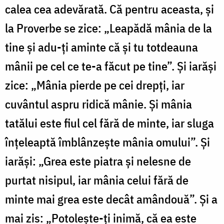
calea cea adevărată. Că pentru aceasta, şi
la Proverbe se zice: „Leapădă mânia de la
tine şi adu-ţi aminte că şi tu totdeauna
mânii pe cel ce te-a făcut pe tine”. Şi iarăşi
zice: „Mânia pierde pe cei drepţi, iar
cuvântul aspru ridică mânie. Și mânia
tatălui este fiul cel fără de minte, iar sluga
înţeleaptă îmblânzeşte mânia omului”. Şi
iarăşi: „Grea este piatra şi nelesne de
purtat nisipul, iar mânia celui fără de
minte mai grea este decât amândouă”. Şi a
mai zis: „Potoleşte-ţi inimă, că ea este