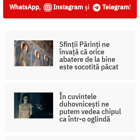
WhatsApp
,
Instagram
și
Telegram
!
Sfinții Părinți ne
învață că orice
abatere de la bine
este socotită păcat
În cuvintele
duhovnicești ne
putem vedea chipul
ca într-o oglindă