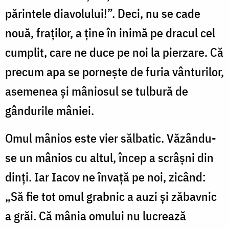
părintele diavolului!”. Deci, nu se cade
nouă, fraţilor, a ţine în inimă pe dracul cel
cumplit, care ne duce pe noi la pierzare. Că
precum apa se porneşte de furia vânturilor,
asemenea şi mâniosul se tulbură de
gândurile mâniei.
Omul mânios este vier sălbatic. Văzându-
se un mânios cu altul, încep a scrâşni din
dinţi. Iar Iacov ne învaţă pe noi, zicând:
„Să fie tot omul grabnic a auzi şi zăbavnic
a grăi. Că mânia omului nu lucrează