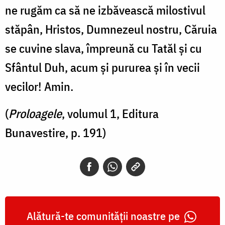
ne rugăm ca să ne izbăvească milostivul
stăpân, Hristos, Dumnezeul nostru, Căruia
se cuvine slava, împreună cu Tatăl şi cu
Sfântul Duh, acum şi pururea şi în vecii
vecilor! Amin.
(
Proloagele
, volumul 1, Editura
Bunavestire, p. 191)
Alătură-te comunității noastre pe