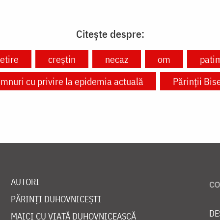
Citește despre:
etire
creștin
necaz
om
pati
mnuri cu privire la epidemia actuală
Părinții Bise
AUTORI
PĂRINȚI DUHOVNICEȘTI
DE
MAICI CU VIAȚĂ DUHOVNICEASCĂ