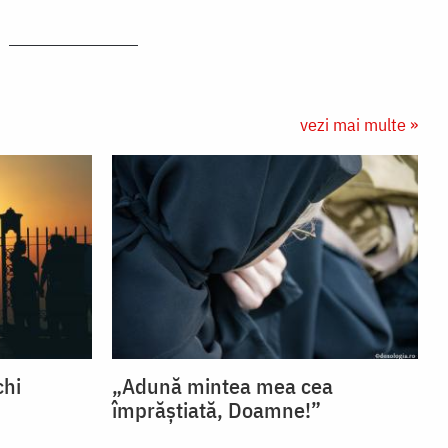
vezi mai multe »
chi
„Adună mintea mea cea
împrăștiată, Doamne!”