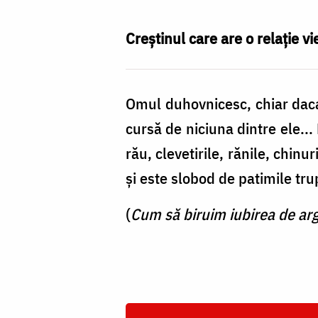
bună
modalitate
Creștinul care are o relație 
de
înfruntare
Omul duhovnicesc, chiar daca 
a
cursă de niciuna dintre ele..
necazurilor
rău, clevetirile, rănile, chinuri
/
şi este slobod de patimile tru
Foto:
Oana
(
Cum să biruim iubirea de arg
Nechifor