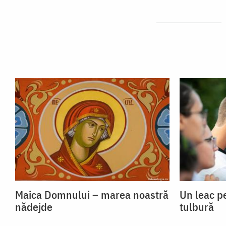
Maica Domnului – marea noastră
Un leac p
nădejde
tulbură