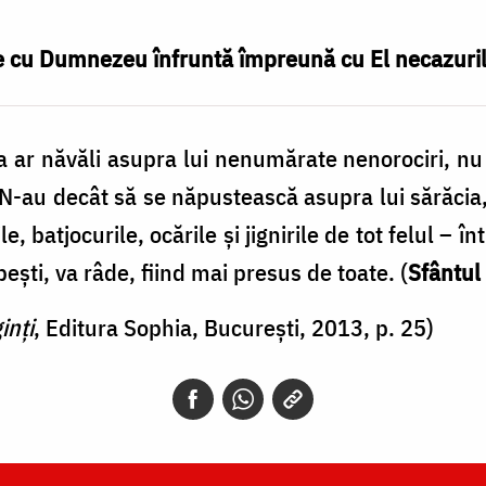
vie cu Dumnezeu înfruntă împreună cu El necazuril
ar năvăli asupra lui nenumărate nenorociri, nu es
. N-au decât să se năpustească asupra lui sărăcia,
le, batjocurile, ocările şi jignirile de tot felul – î
peşti, va râde, fiind mai presus de toate. (
Sfântul
inți
, Editura Sophia, București, 2013, p. 25)