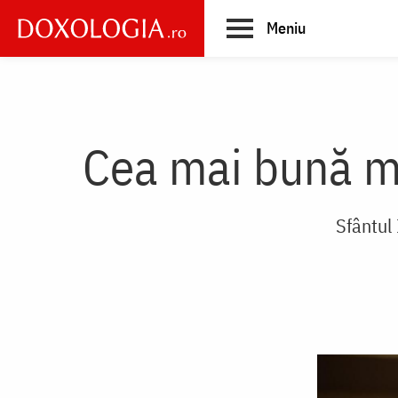
Skip
Meniu
to
main
Main
content
navigation
Cea mai bună mo
Sfântul