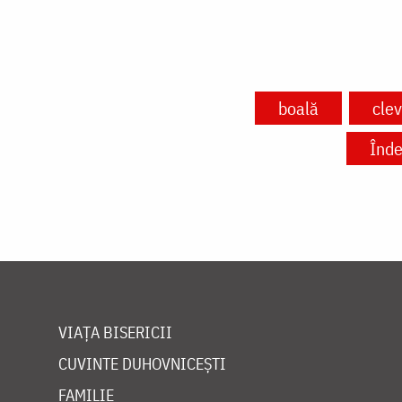
boală
clev
Înde
VIAȚA BISERICII
CUVINTE DUHOVNICEȘTI
FAMILIE