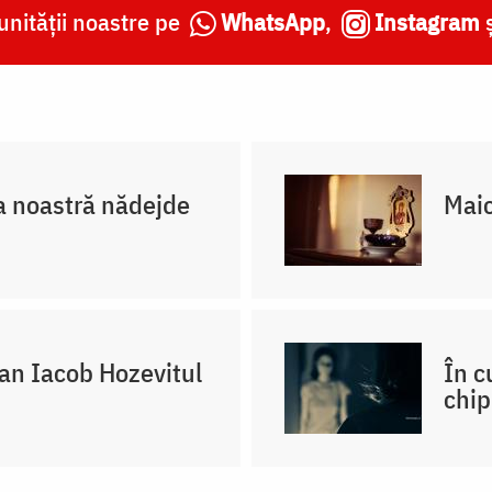
nității noastre pe
WhatsApp
,
Instagram
 noastră nădejde
Maic
oan Iacob Hozevitul
În c
chip