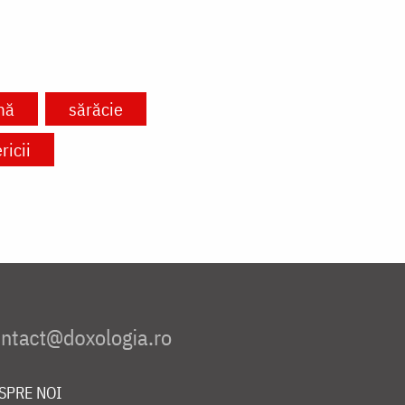
mă
sărăcie
ricii
SPRE NOI