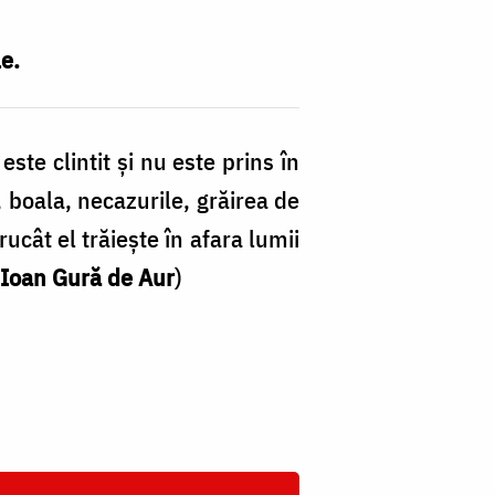
e.
te clintit şi nu este prins în
 boala, necazurile, grăirea de
ntrucât el trăieşte în afara lumii
 Ioan Gură de Aur
)