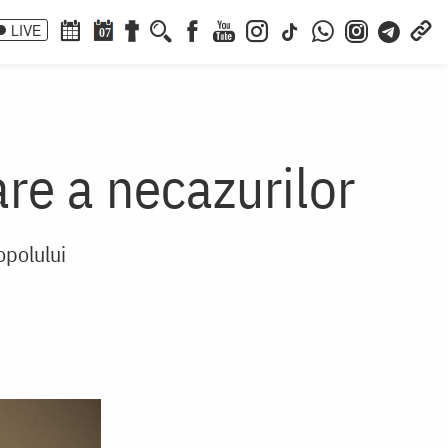
LIVE
07
re a necazurilor
opolului