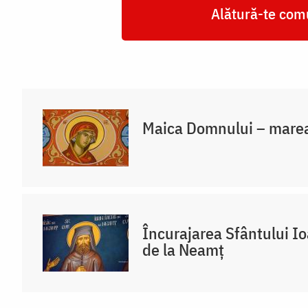
Alătură-te comu
Maica Domnului – marea
Încurajarea Sfântului I
de la Neamț