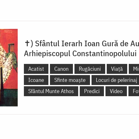
✝) Sfântul Ierarh Ioan Gură de Au
Arhiepiscopul Constantinopolului
Acatist
Canon
Rugăciuni
Viață
Mi
Icoane
Sfinte moaște
Locuri de pelerinaj
Sfântul Munte Athos
Predici
Video
Fo