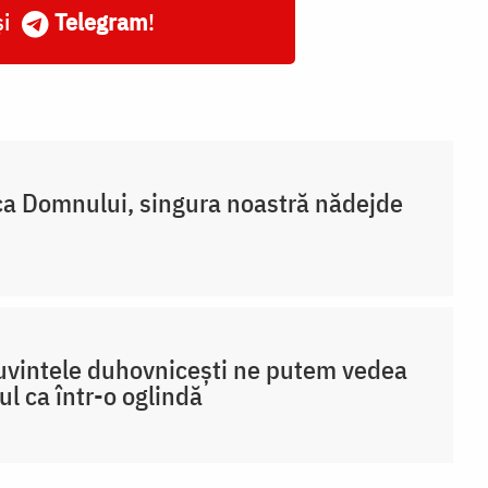
și
Telegram
!
a Domnului, singura noastră nădejde
uvintele duhovnicești ne putem vedea
ul ca într-o oglindă