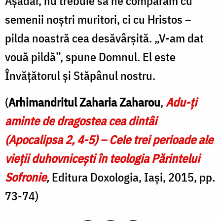
Aşadar, nu trebuie să ne comparăm cu
semenii noştri muritori, ci cu Hristos –
pilda noastră cea desăvârşită. „V-am dat
vouă pildă”, spune Domnul. El este
Învăţătorul şi Stăpânul nostru.
(
Arhimandritul Zaharia Zaharou
,
Adu-ţi
aminte de dragostea cea dintâi
(Apocalipsa 2, 4-5) – Cele trei perioade ale
vieţii duhovniceşti în teologia Părintelui
Sofronie
,
Editura Doxologia, Iaşi, 2015,
pp.
73-74)