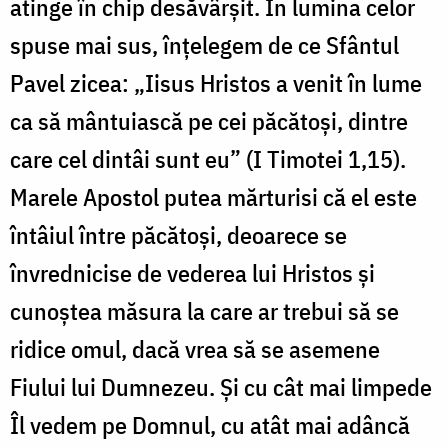
atinge în chip desăvârşit. În lumina celor
spuse mai sus, înţelegem de ce Sfântul
Pavel zicea: „Iisus Hristos a venit în lume
ca să mântuiască pe cei păcătoşi, dintre
care cel dintâi sunt eu” (I Timotei 1,15).
Marele Apostol putea mărturisi că el este
întâiul între păcătoşi, deoarece se
învrednicise de vederea lui Hristos şi
cunoştea măsura la care ar trebui să se
ridice omul, dacă vrea să se asemene
Fiului lui Dumnezeu. Şi cu cât mai limpede
Îl vedem pe Domnul, cu atât mai adâncă