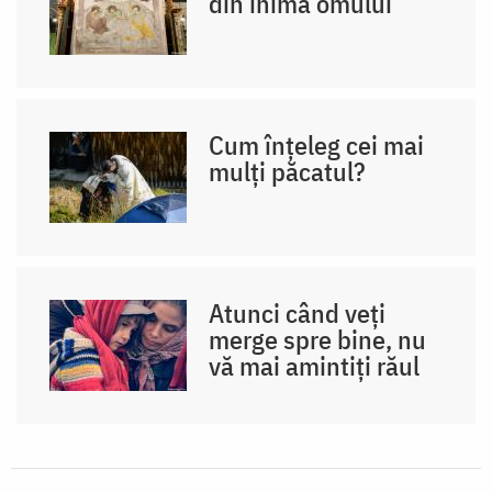
din inima omului
Cum înțeleg cei mai
mulți păcatul?
Atunci când veți
merge spre bine, nu
vă mai amintiți răul