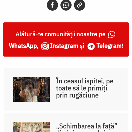
Alătură-te comunității noastre pe
WhatsApp
,
Instagram
și
Telegram
!
În ceasul ispitei, pe
toate să le primiți
prin rugăciune
„Schimbarea la față”