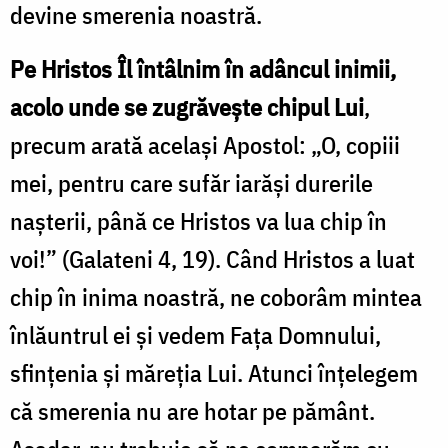
devine smerenia noastră.
Pe Hristos Îl întâlnim în adâncul inimii,
acolo unde se zugrăveşte chipul Lui
,
precum arată acelaşi Apostol: „O, copiii
mei, pentru care sufăr iarăşi durerile
naşterii, până ce Hristos va lua chip în
voi!” (Galateni 4, 19). Când Hristos a luat
chip în inima noastră, ne coborâm mintea
înlăuntrul ei şi vedem Faţa Domnului,
sfinţenia şi măreţia Lui. Atunci înţelegem
că smerenia nu are hotar pe pământ.