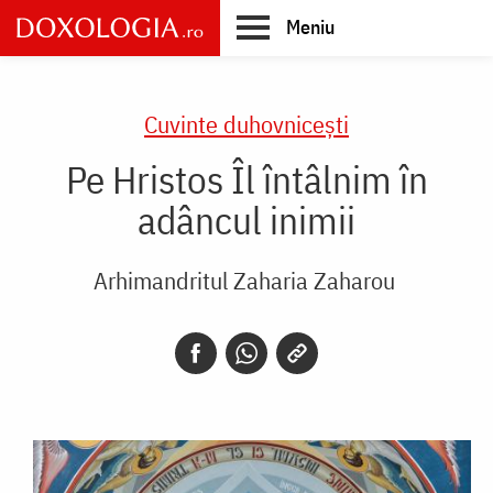
Skip
Meniu
to
main
Main
content
navigation
Cuvinte duhovnicești
Pe Hristos Îl întâlnim în
adâncul inimii
Arhimandritul Zaharia Zaharou