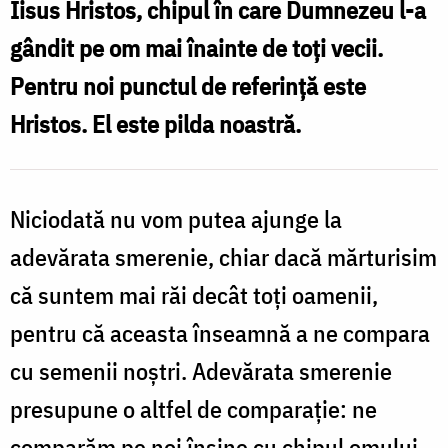
Iisus Hristos, chipul în care Dumnezeu l-a
/
gândit pe om mai înainte de toți vecii.
Foto:
Pentru noi punctul de referință este
Ștefan
Hristos. El este pilda noastră.
Cojocariu
Niciodată nu vom putea ajunge la
adevărata smerenie, chiar dacă mărturisim
că suntem mai răi decât toţi oamenii,
pentru că aceasta înseamnă a ne compara
cu semenii noştri. Adevărata smerenie
presupune o altfel de comparaţie: ne
comparăm pe noi înşine cu chipul omului