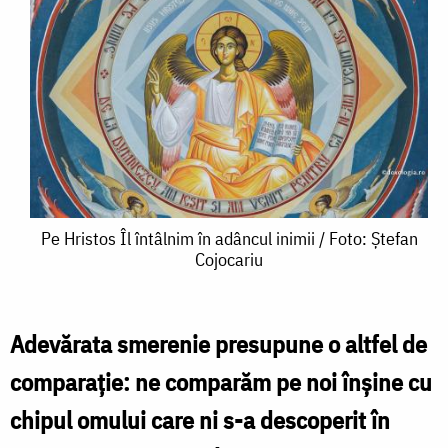
Pe
Pe Hristos Îl întâlnim în adâncul inimii / Foto: Ștefan
Cojocariu
Hristos
Îl
întâlnim
Adevărata smerenie presupune o altfel de
în
comparație: ne comparăm pe noi înșine cu
adâncul
chipul omului care ni s-a descoperit în
inimii