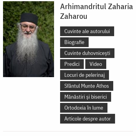
Arhimandritul Zaharia
Zaharou
Cuvinte ale autorului
Biografie
Cuvinte duhovnicești
Predici
Video
Locuri de pelerinaj
Sfântul Munte Athos
Mănăstiri și biserici
Ortodoxia în lume
Articole despre autor