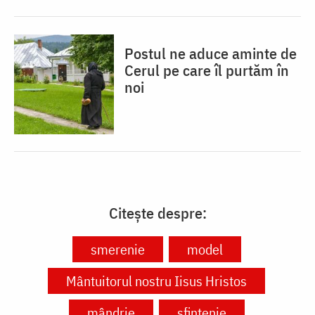
Postul ne aduce aminte de
Cerul pe care îl purtăm în
noi
Citește despre:
smerenie
model
Mântuitorul nostru Iisus Hristos
mândrie
sfințenie