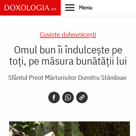
Skip
Meniu
to
main
Main
content
navigation
Cuvinte duhovnicești
Omul bun îi îndulcește pe
toți, pe măsura bunătății lui
Sfântul Preot Mărturisitor Dumitru Stăniloae