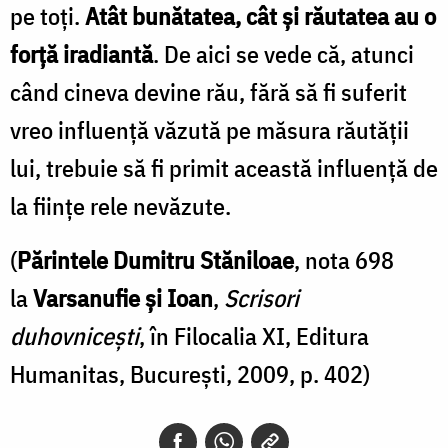
pe toți.
Atât bunătatea, cât și răutatea au o
forță iradiantă
. De aici se vede că, atunci
când cineva devine rău, fără să fi suferit
vreo influență văzută pe măsura răutății
lui, trebuie să fi primit această influență de
la ființe rele nevăzute.
(
Părintele Dumitru Stăniloae
, nota 698
la
Varsanufie și Ioan
,
Scrisori
duhovnicești
, în Filocalia XI, Editura
Humanitas, București, 2009, p. 402)