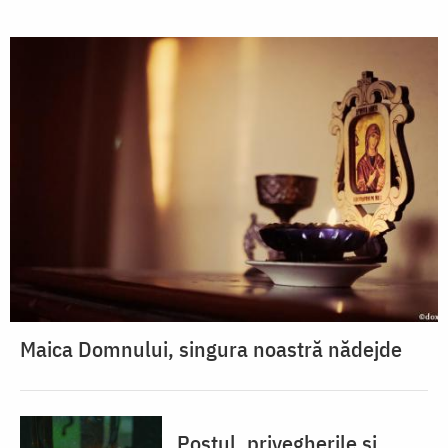
Maica Domnului, singura noastră nădejde
Postul, privegherile și