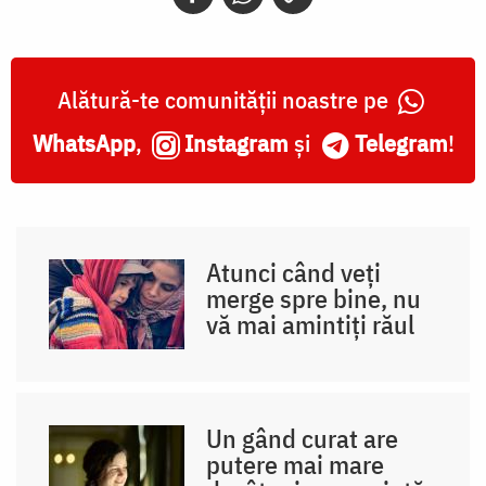
Alătură-te comunității noastre pe
WhatsApp
,
Instagram
și
Telegram
!
Atunci când veți
merge spre bine, nu
vă mai amintiți răul
Un gând curat are
putere mai mare