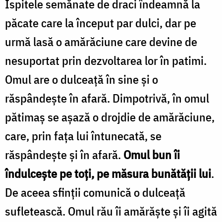
Ispitele semănate de draci îndeamnă la
păcate care la început par dulci, dar pe
urmă lasă o amărăciune care devine de
nesuportat prin dezvoltarea lor în patimi.
Omul are o dulceață în sine și o
răspândește în afară. Dimpotrivă, în omul
pătimaș se așază o drojdie de amărăciune,
care, prin fața lui întunecată, se
răspândește și în afară.
Omul bun îi
îndulcește pe toți, pe măsura bunătății lui
.
De aceea sfinții comunică o dulceață
sufletească. Omul rău îi amărăște și îi agită