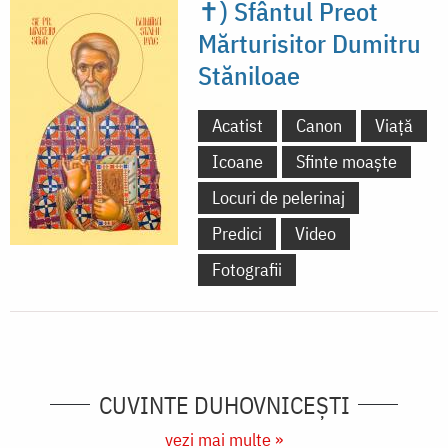
✝) Sfântul Preot
Mărturisitor Dumitru
Stăniloae
Acatist
Canon
Viață
Icoane
Sfinte moaște
Locuri de pelerinaj
Predici
Video
Fotografii
CUVINTE DUHOVNICEȘTI
vezi mai multe »