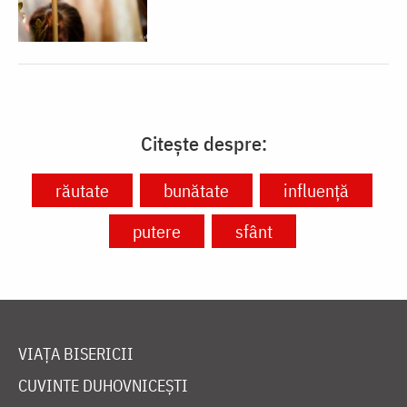
Citește despre:
răutate
bunătate
influenţă
putere
sfânt
VIAȚA BISERICII
CUVINTE DUHOVNICEȘTI