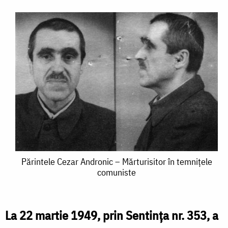
Părintele
Părintele Cezar Andronic – Mărturisitor în temnițele
comuniste
Cezar
Andronic
–
La 22 martie 1949, prin Sentința nr. 353, a