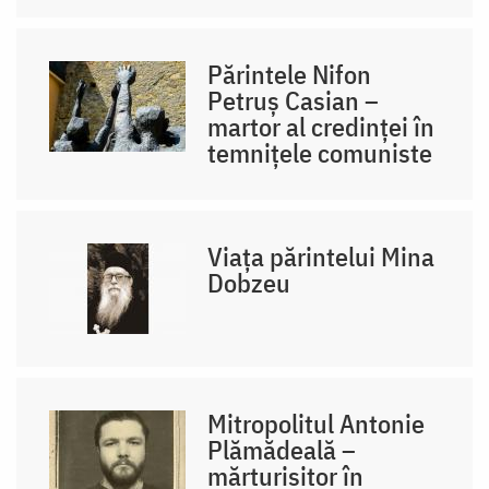
Părintele Nifon
Petruș Casian –
martor al credinței în
temnițele comuniste
Viața părintelui Mina
Dobzeu
Mitropolitul Antonie
Plămădeală –
mărturisitor în