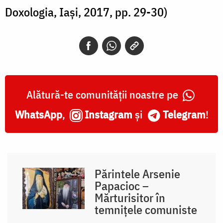
Doxologia, Iași, 2017, pp. 29-30)
Alătură-te comunității noastre pe
WhatsApp
,
Instagram
și
Telegram
!
Părintele Arsenie
Papacioc –
Mărturisitor în
temnițele comuniste