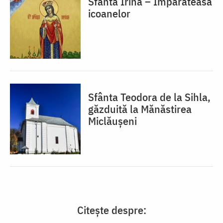
Sfânta Irina – Împărăteasa
icoanelor
Sfânta Teodora de la Sihla,
găzduită la Mănăstirea
Miclăușeni
Citește despre: