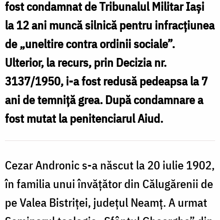
Mărturisitor
fost condamnat de Tribunalul Militar Iași
în
la 12 ani muncă silnică pentru infracțiunea
temnițele
de „uneltire contra ordinii sociale”.
comuniste
Ulterior, la recurs, prin Decizia nr.
3137/1950, i-a fost redusă pedeapsa la 7
ani de temniță grea. După condamnare a
fost mutat la penitenciarul Aiud.
Cezar Andronic s-a născut la 20 iulie 1902,
în familia unui învățător din Călugărenii de
pe Valea Bistriței, județul Neamț. A urmat