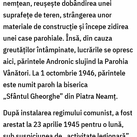
nemțean, reușește dobândirea unei
suprafețe de teren, strângerea unor
materiale de construcție și începe zidirea
unei case parohiale. Însă, din cauza
greutăților întâmpinate, lucrările se opresc
aici, părintele Andronic slujind la Parohia
Vânători. La 1 octombrie 1946, părintele
este numit paroh la biserica
„Sfântul Gheorghe” din Piatra Neamț.
După instalarea regimului comunist, a fost
arestat la 23 aprilie 1945 pentru o lună,
sub suspiciunea de „activitate legionară”.