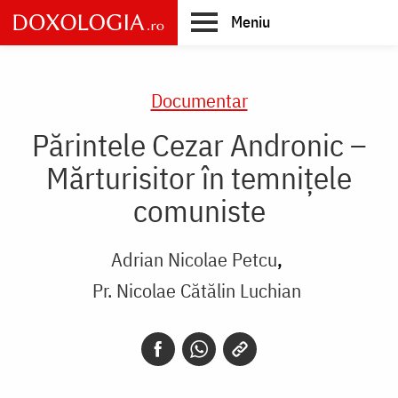
Skip
Meniu
to
main
Main
content
navigation
Documentar
Părintele Cezar Andronic –
Mărturisitor în temnițele
comuniste
Adrian Nicolae Petcu
Pr. Nicolae Cătălin Luchian