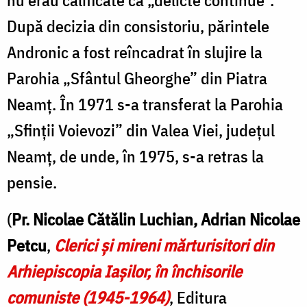
După decizia din consistoriu, părintele
Andronic a fost reîncadrat în slujire la
Parohia „Sfântul Gheorghe” din Piatra
Neamț. În 1971 s-a transferat la Parohia
„Sfinții Voievozi” din Valea Viei, județul
Neamț, de unde, în 1975, s-a retras la
pensie.
(
Pr. Nicolae Cătălin Luchian, Adrian Nicolae
Petcu
,
Clerici şi mireni mărturisitori din
Arhiepiscopia Iaşilor, în închisorile
comuniste (1945-1964)
, Editura