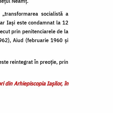
udețul Neamț.
 „transformarea socialistă a
itar Iași este condamnat la 12
recut prin penitenciarele de la
1962), Aiud (februarie 1960 și
ste reintegrat în preoție, prin
ri din Arhiepiscopia Iaşilor, în