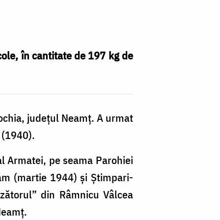
ole, în cantitate de 197 kg de
ochia, județul Neamț. A urmat
 (1940).
 al Armatei, pe seama Parohiei
Iam (martie 1944) și Știmpari-
ezătorul” din Râmnicu Vâlcea
Neamț.