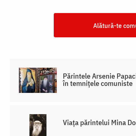
Alătură-te comu
Părintele Arsenie Papaci
în temnițele comuniste
Viața părintelui Mina D