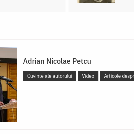
Adrian Nicolae Petcu
Cuvinte ale autorului
Video
Articole desp