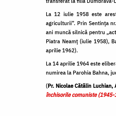
transferat la filia Dumbrava-
La 12 iulie 1958 este arest
agriculturii”. Prin Sentința 
ani muncă silnică pentru „acte
Piatra Neamț (iulie 1958), Ba
aprilie 1962).
La 14 aprilie 1964 este eliber
numirea la Parohia Bahna, ju
(
Pr. Nicolae Cătălin Luchian,
închisorile comuniste (1945-