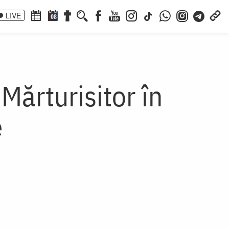
LIVE
08
Mărturisitor în
e