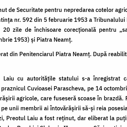
nut de Securitate pentru nepredarea cotelor agric
tința nr. 592 din 5 februarie 1953 a Tribunalulu
 20 zile de închisoare corecțională pentru „sab
mbrie 1953) și Piatra Neamț.
rat din Penitenciarul Piatra Neamț. După reabilit
 Laiu cu autoritățile statului s-a înregistrat
de praznicul Cuvioasei Parascheva, pe 14 octombrie
rășirii agricole, care fuseseră scoase în brazdă. 
 pe unii membrii ai întovărășirii să-și reia poses
, Preotul Laiu a fost reținut, dar eliberat la pu