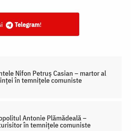
și
Telegram
!
ntele Nifon Petruș Casian – martor al
inței în temnițele comuniste
opolitul Antonie Plămădeală –
urisitor în temnițele comuniste