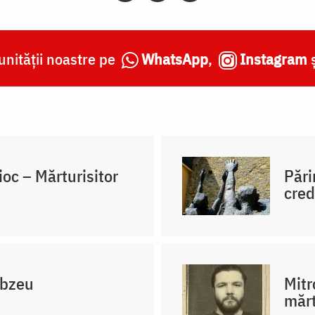
nității noastre pe
WhatsApp
,
Instagram
oc – Mărturisitor
Pări
cred
obzeu
Mitr
mărt