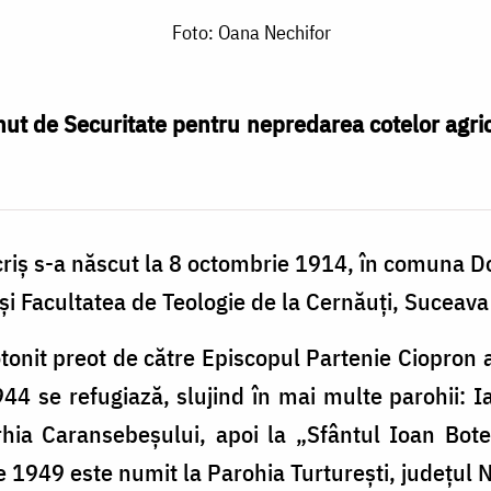
Foto: Oana Nechifor
nut de Securitate pentru nepredarea cotelor agric
criș s-a născut la 8 octombrie 1914, în comuna D
 și Facultatea de Teologie de la Cernăuți, Suceava
tonit preot de către Episcopul Partenie Ciopron
44 se refugiază, slujind în mai multe parohii: 
arhia Caransebeșului, apoi la „Sfântul Ioan Bot
e 1949 este numit la Parohia Turturești, județul 