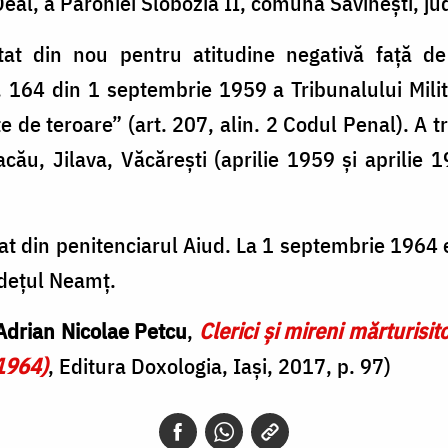
Deal, a Parohiei Slobozia II, comuna Săvinești, j
at din nou pentru atitudine negativă față de
nr. 164 din 1 septembrie 1959 a Tribunalului Mil
 de teroare” (art. 207, alin. 2 Codul Penal). A t
cău, Jilava, Văcărești (aprilie 1959 și aprilie 
at din penitenciarul Aiud. La 1 septembrie 1964 e
dețul Neamț.
 Adrian Nicolae Petcu
,
Clerici şi mireni mărturisito
1964)
, Editura Doxologia, Iași, 2017, p. 97)