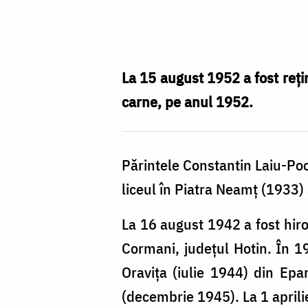
Foto:
Oana
Nechifor
La 15 august 1952 a fost reți
carne, pe anul 1952.
Părintele Constantin Laiu-Po
liceul în Piatra Neamț (1933)
La 16 august 1942 a fost hiro
Cormani, județul Hotin. În 19
Oravița (iulie 1944) din Ep
(decembrie 1945). La 1 aprili