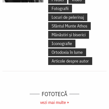
Fotografii
Locuri de pelerinaj
Sfântul Munte Athos
Mănăstiri și biserici
Iconografie
Ortodoxia în lume
Articole despre autor
FOTOTECĂ
vezi mai multe »