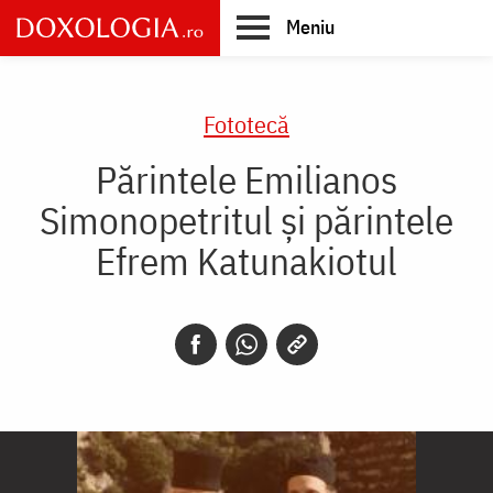
Skip
Meniu
to
main
Main
content
navigation
Fototecă
Părintele Emilianos
Simonopetritul şi părintele
Efrem Katunakiotul