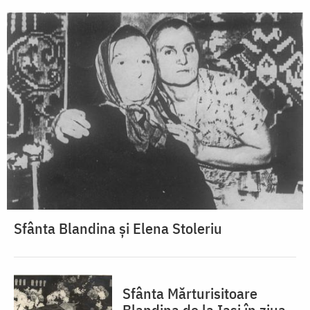
Sfânta Blandina și Elena Stoleriu
Sfânta Mărturisitoare
Blandina de la Iași în ziua