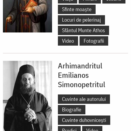
Sfinte moaște
Locuri de pelerinaj
Sfântul Munte Athos
Video
Fotografii
Arhimandritul
Emilianos
Simonopetritul
Cuvinte ale autorului
Biografie
Cuvinte duhovnicești
Predici
Video