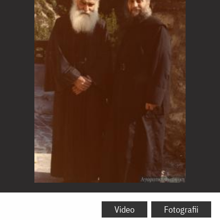
Arhimandritul
Emilianos
Video
Fotografii