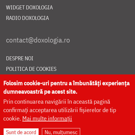
WIDGET DOXOLOGIA
RADIO DOXOLOGIA
DESPRE NOI
POLITICA DE COOKIES
DONEAZĂ ONLINE PENTRU CATEDRALA NAȚIONALĂ
Folosim cookie-uri pentru a îmbunătăți experiența
dumneavoastră pe acest site.
Prin continuarea navigării în această pagină
LIVE
confirmați acceptarea utilizării fișierelor de tip
cookie.
Mai multe informații
Site dezvoltat de
DOXOLOGIA MEDIA
,
Sunt de acord
Nu, mulțumesc