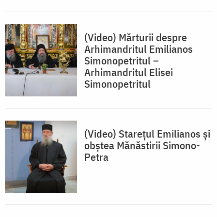
(Video) Mărturii despre
Arhimandritul Emilianos
Simonopetritul –
Arhimandritul Elisei
Simonopetritul
(Video) Starețul Emilianos și
obștea Mănăstirii Simono-
Petra