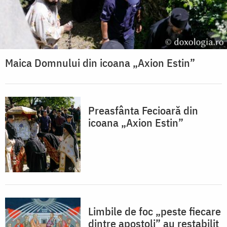
Maica Domnului din icoana „Axion Estin”
Preasfânta Fecioară din
icoana „Axion Estin”
Limbile de foc „peste fiecare
dintre apostoli” au restabilit