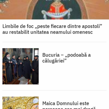
Limbile de foc „peste fiecare dintre apostoli”
au restabilit unitatea neamului omenesc
Bucuria – „podoabă a
călugăriei”
Maica Domnului este
persoana cea mai dragă