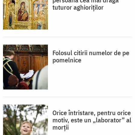
tuturor aghioriților
Folosul citirii numelor de pe
pomelnice
Orice întristare, pentru orice
motiv, este un „laborator” al
morții