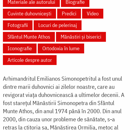
Materiale ale autorului
Biografie
Cuvinte duhovnicești
Predici
Video
Fotografii
Locuri de pelerinaj
Sfântul Munte Athos
Mănăstiri și biserici
Iconografie
Ortodoxia în lume
Articole despre autor
Arhimandritul Emilianos Simonopetritul a fost unul
dintre marii duhovnici ai zilelor noastre, care au
revigorat viața duhovnicească a ultimelor decenii. A
fost starețul Mănăstirii Simonopetra din Sfântul
Munte Athos, din anul 1974 până în 2000. Din anul
2000, din cauza unor probleme de sănătate, s-a
retras la ctitoria sa, Mănăstirea Ormilia, metoc al