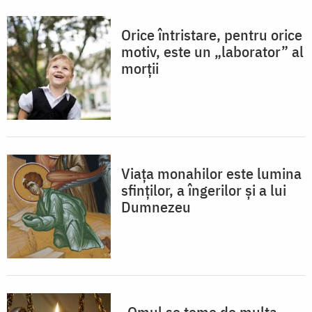
Orice întristare, pentru orice
motiv, este un „laborator” al
morții
Viața monahilor este lumina
sfinților, a îngerilor și a lui
Dumnezeu
„Omul se teme de multa