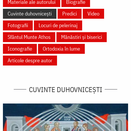
Materiale ale autorului
Biografie
Cuvinte duhovnicești
Predici
Video
Fotografii
Locuri de pelerinaj
Sfântul Munte Athos
Mănăstiri și biserici
Iconografie
Ortodoxia în lume
Articole despre autor
CUVINTE DUHOVNICEȘTI