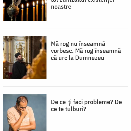
noastre
Mă rog nu înseamnă
vorbesc. Mă rog înseamnă
că urc la Dumnezeu
De ce-ți faci probleme? De
ce te tulburi?