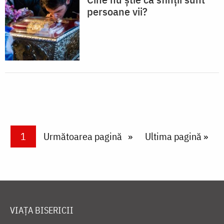
persoane vii?
Paginare
Current page
1
Next page
Următoarea pagină
Last page
Ultima pagină »
VIAȚA BISERICII