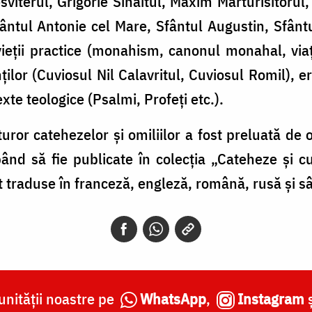
esviterul, Grigorie Sinaitul, Maxim Mărturisitorul
ntul Antonie cel Mare, Sfântul Augustin, Sfânt
 vieţii practice (monahism, canonul monahal, via
nţilor (Cuviosul Nil Calavritul, Cuviosul Romil), er
exte teologice (Psalmi, Profeţi etc.).
turor catehezelor şi omiliilor a fost preluată de
nd să fie publicate în colecţia „Cateheze şi cu
 traduse în franceză, engleză, română, rusă şi s
nității noastre pe
WhatsApp
,
Instagram