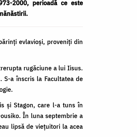
 1973-2000, perioadă ce este
ănăstirii.
rinţi evlavioşi, proveniţi din
trerupta rugăciune a lui Iisus.
. S-a înscris la Facultatea de
ogie.
kis şi Stagon, care l-a tuns în
ousiko. În luna septembrie a
eau lipsă de vieţuitori la acea