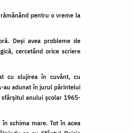
t, rămânând pentru o vreme la
eoră. Deşi avea probleme de
rgică, cercetând orice scriere
nat cu slujirea în cuvânt, cu
s-au adunat în jurul părintelui
 sfârşitul anului şcolar 1965-
 în schima mare. Tot în acea