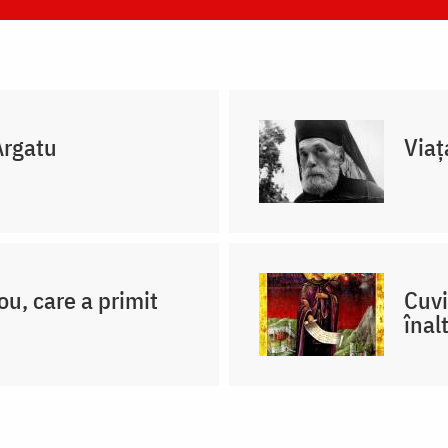
Argatu
Viaț
ou, care a primit
Cuvi
înalt