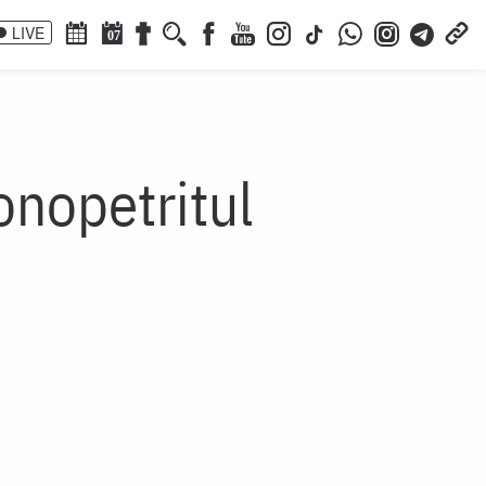
LIVE
07
onopetritul