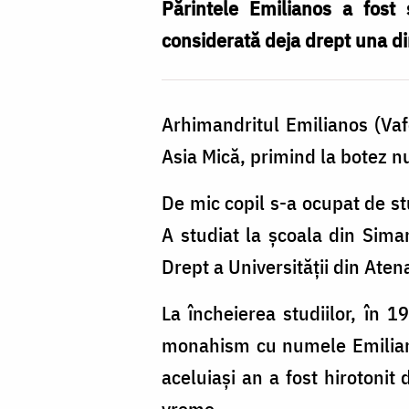
Simonopetritul
Părintele Emilianos a fost 
considerată deja drept una di
Arhimandritul Emilianos (Vafe
Asia Mică, primind la botez 
De mic copil s-a ocupat de stu
A studiat la şcoala din Siman
Drept a Universităţii din Aten
La încheierea studiilor, în 19
monahism cu numele Emiliano
aceluiaşi an a fost hirotonit 
vreme.