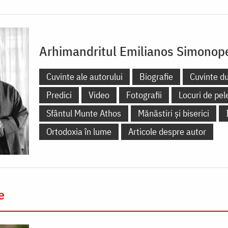
Arhimandritul Emilianos Simonope
Cuvinte ale autorului
Biografie
Cuvinte d
Predici
Video
Fotografii
Locuri de pel
Sfântul Munte Athos
Mănăstiri și biserici
Ortodoxia în lume
Articole despre autor
e