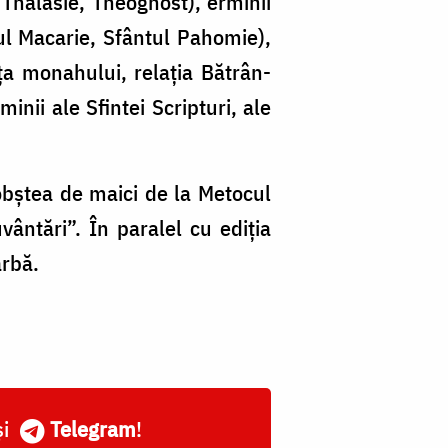
, Thalasie, Theognost), erminii
ul Macarie, Sfântul Pahomie),
ţa monahului, relaţia Bătrân-
minii ale Sfintei Scripturi, ale
 obştea de maici de la Metocul
vântări”. În paralel cu ediţia
ârbă.
și
Telegram
!