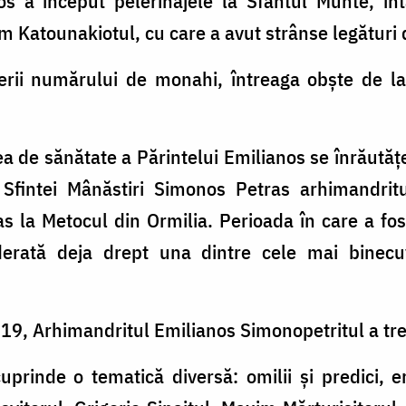
s a început pelerinajele la Sfântul Munte, înt
em Katounakiotul, cu care a avut strânse legături
terii numărului de monahi, întreaga obşte de l
 de sănătate a Părintelui Emilianos se înrăutăţe
fintei Mânăstiri Simonos Petras arhimandritul
s la Metocul din Ormilia. Perioada în care a fos
erată deja drept una dintre cele mai binecuv
019, Arhimandritul Emilianos Simonopetritul a tre
prinde o tematică diversă: omilii şi predici, erm