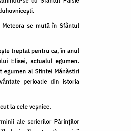
âlnindu-se cu Sfântul Paisie
 duhovniceşti.
a Meteora se mută în Sfântul
şte treptat pentru ca, în anul
ui Elisei, actualul egumen.
t egumen al Sfintei Mănăstiri
ântate perioade din istoria
cut la cele veșnice.
inii ale scrierilor Părinţilor