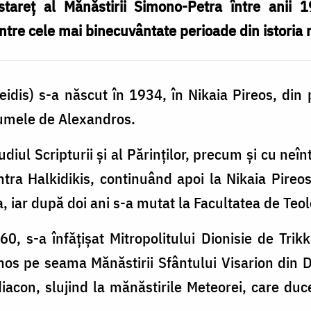
stareţ al Mănăstirii Simono-Petra între anii
ntre cele mai binecuvântate perioade din istoria m
idis) s-a născut în 1934, în Nikaia Pireos, din pă
numele de Alexandros.
diul Scripturii şi al Părinţilor, precum şi cu neîn
tra Halkidikis, continuând apoi la Nikaia Pireos
a, iar după doi ani s-a mutat la Facultatea de Teol
60, s-a înfăţişat Mitropolitului Dionisie de Trik
s pe seama Mănăstirii Sfântului Visarion din D
diacon, slujind la mănăstirile Meteorei, care duc