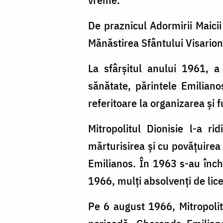
De praznicul Adormirii Maici
Mănăstirea Sfântului Visarion 
La sfârşitul anului 1961, 
sănătate, părintele Emilianos
referitoare la organizarea şi 
Mitropolitul Dionisie l-a ri
mărturisirea şi cu povăţuirea 
Emilianos. În 1963 s-au închi
1966, mulţi absolvenţi de lice
Pe 6 august 1966, Mitropoli