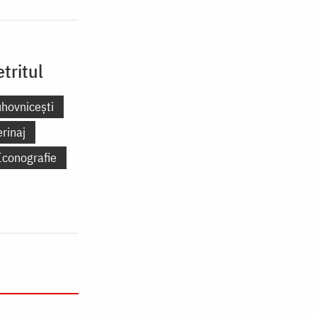
tritul
uhovnicești
erinaj
Iconografie