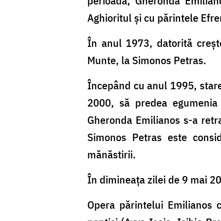
perioadă, Gheronda Emiliano
Aghioritul şi cu părintele Efr
În anul 1973, datorită creş
Munte, la Simonos Petras.
Începând cu anul 1995, starea
2000, să predea egumenia S
Gheronda Emilianos s-a retra
Simonos Petras este consid
mănăstirii.
În dimineața zilei de 9 mai 2
Opera părintelui Emilianos cu