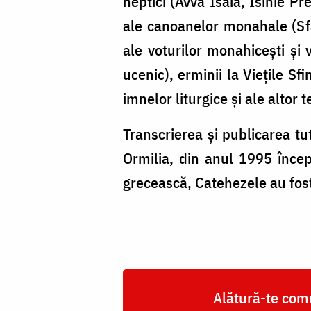
neptici (Avva Isaia, Isihie Pr
ale canoanelor monahale (Sfâ
ale voturilor monahiceşti şi
ucenic), erminii la Vieţile Sfi
imnelor liturgice şi ale altor t
Transcrierea şi publicarea tu
Ormilia, din anul 1995 începâ
grecească, Catehezele au fost
Alătură-te comu