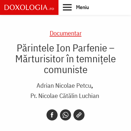
Skip
Meniu
to
main
Main
content
navigation
Documentar
Părintele Ion Parfenie –
Mărturisitor în temnițele
comuniste
Adrian Nicolae Petcu
Pr. Nicolae Cătălin Luchian