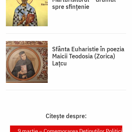
spre sfințenie
Sfânta Euharistie în poezia
Maicii Teodosia (Zorica)
Lațcu
Citește despre:
9 martie – Comemorarea Deținuților Politici