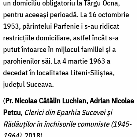
un domiciliu obligatoriu la Târgu Ocna,
pentru aceeași perioadă. La 16 octombrie
1953, părintelui Parfenie i s-au ridicat
restricțiile domiciliare, astfel încât s-a
putut întoarce în mijlocul familiei și a
parohienilor săi. La 4 martie 1963 a
decedat în localitatea Liteni-Siliștea,
județul Suceava.
(
Pr. Nicolae Cătălin Luchian, Adrian Nicolae
Petcu
,
Clerici din Eparhia Sucevei şi
Rădăuţilor în închisorile comuniste (1945-
1964)
, 2018)