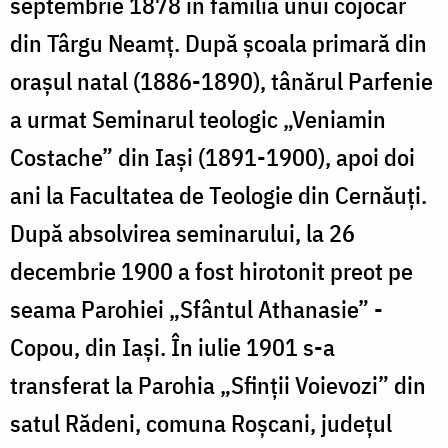
septembrie 1878 în familia unui cojocar
din Târgu Neamț. După școala primară din
orașul natal (1886-1890), tânărul Parfenie
a urmat Seminarul teologic „Veniamin
Costache” din Iași (1891-1900), apoi doi
ani la Facultatea de Teologie din Cernăuți.
După absolvirea seminarului, la 26
decembrie 1900 a fost hirotonit preot pe
seama Parohiei „Sfântul Athanasie” -
Copou, din Iași. În iulie 1901 s-a
transferat la Parohia „Sfinții Voievozi” din
satul Rădeni, comuna Roșcani, județul