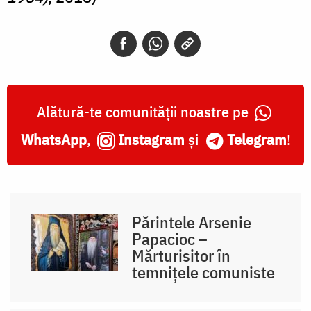
Alătură-te comunității noastre pe
WhatsApp
,
Instagram
și
Telegram
!
Părintele Arsenie
Papacioc –
Mărturisitor în
temnițele comuniste