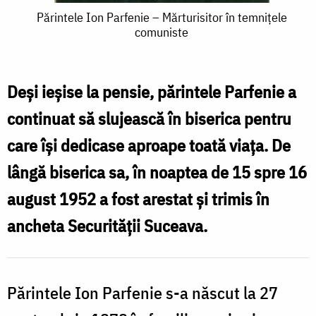
Părintele
Părintele Ion Parfenie – Mărturisitor în temnițele
comuniste
Ion
Parfenie
–
Deși ieșise la pensie, părintele Parfenie a
Mărturisitor
continuat să slujească în biserica pentru
în
care își dedicase aproape toată viața. De
temnițele
lângă biserica sa, în noaptea de 15 spre 16
comuniste
august 1952 a fost arestat și trimis în
ancheta Securității Suceava.
Părintele Ion Parfenie s-a născut la 27