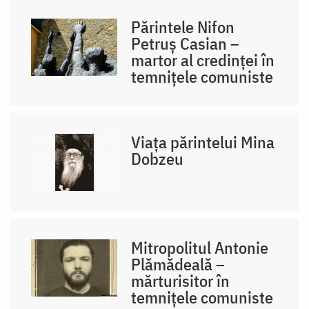
Părintele Nifon
Petruș Casian –
martor al credinței în
temnițele comuniste
Viața părintelui Mina
Dobzeu
Mitropolitul Antonie
Plămădeală –
mărturisitor în
temnițele comuniste