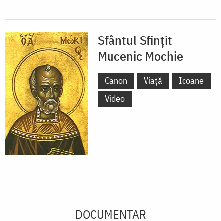
Sfântul Sfințit
Mucenic Mochie
Canon
Viață
Icoane
Video
DOCUMENTAR