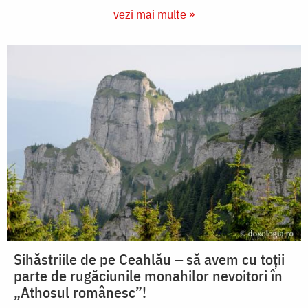
vezi mai multe »
Sihăstriile de pe Ceahlău ‒ să avem cu toții
parte de rugăciunile monahilor nevoitori în
„Athosul românesc”!