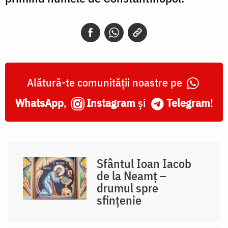
Alătură-te comunității noastre pe
WhatsApp
,
Instagram
și
Telegram
!
Sfântul Ioan Iacob
de la Neamț –
drumul spre
sfințenie