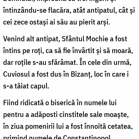
întinzându-se flacăra, atât antipatul, cât și
cei zece ostași ai său au pierit arși.
Venind alt antipat, Sfântul Mochie a fost
întins pe roți, ca să fie învârtit și să moară,
dar roțile s-au sfărâmat. În cele din urmă,
Cuviosul a fost dus în Bizanț, loc în care i
s-a tăiat capul.
Fiind ridicată o biserică în numele lui
pentru a adăposti cinstitele sale moaște,
în ziua pomenirii lui a fost înnoită cetatea,
primind numele de Constantinopol.