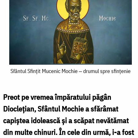
Sfântul
Sfântul Sfințit Mucenic Mochie ‒ drumul spre sfințenie
Sfințit
Mucenic
Preot pe vremea împăratului păgân
Mochie
Dioclețian, Sfântul Mochie a sfărâmat
‒
capiștea idolească și a scăpat nevătămat
drumul
din multe chinuri. În cele din urmă, i-a fost
spre