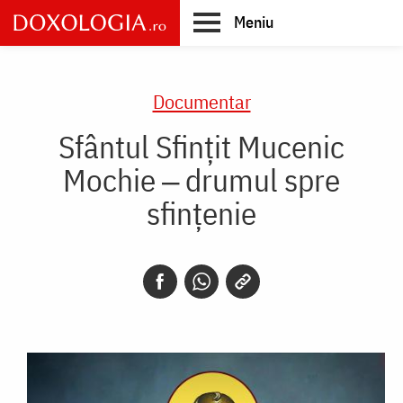
Skip
Meniu
to
main
Main
content
navigation
Documentar
Sfântul Sfințit Mucenic
Mochie ‒ drumul spre
sfințenie