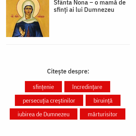
Sfânta Nona – o mamă de
sfinți ai lui Dumnezeu
Citește despre:
sfințenie
încredințare
persecuția creștinilor
biruință
iubirea de Dumnezeu
mărturisitor