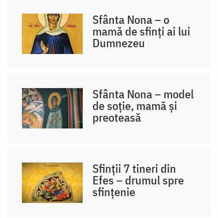
Sfânta Nona – o
mamă de sfinți ai lui
Dumnezeu
Sfânta Nona – model
de soție, mamă și
preoteasă
Sfinții 7 tineri din
Efes – drumul spre
sfințenie