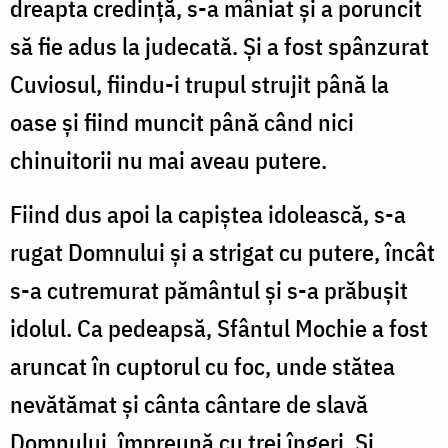
dreapta credință, s-a mâniat și a poruncit
să fie adus la judecată. Și a fost spânzurat
Cuviosul, fiindu-i trupul strujit până la
oase și fiind muncit până când nici
chinuitorii nu mai aveau putere.
Fiind dus apoi la capiștea idolească, s-a
rugat Domnului și a strigat cu putere, încât
s-a cutremurat pământul și s-a prăbușit
idolul. Ca pedeapsă, Sfântul Mochie a fost
aruncat în cuptorul cu foc, unde stătea
nevătămat și cânta cântare de slavă
Domnului, împreună cu trei îngeri. Și