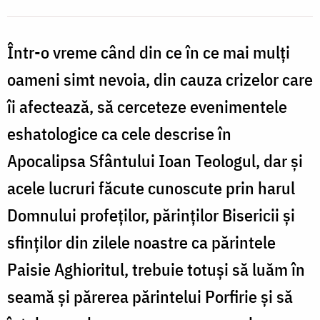
scrisă
ca
Într-o vreme când din ce în ce mai mulți
să
oameni simt nevoia, din cauza crizelor care
nu
se
îi afectează, să cerceteze evenimentele
petreacă”
eshatologice ca cele descrise în
Apocalipsa Sfântului Ioan Teologul, dar și
acele lucruri făcute cunoscute prin harul
Domnului profeților, părinților Bisericii și
sfinților din zilele noastre ca părintele
Paisie Aghioritul, trebuie totuși să luăm în
seamă și părerea părintelui Porfirie și să