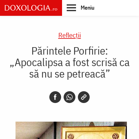
Skip
Meniu
to
main
Main
content
navigation
Reflecții
Părintele Porfirie:
„Apocalipsa a fost scrisă ca
să nu se petreacă”