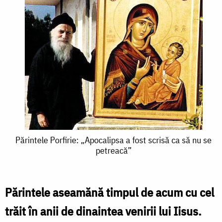
Părintele
Părintele Porfirie: „Apocalipsa a fost scrisă ca să nu se
petreacă”
Porfirie:
„Apocalipsa
a
Părintele aseamănă timpul de acum cu cel
fost
trăit în anii de dinaintea venirii lui Iisus.