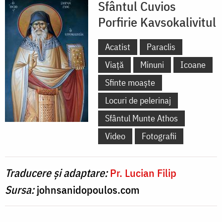
Sfântul Cuvios
Porfirie Kavsokalivitul
Acatist
Paraclis
Viață
Minuni
Icoane
Sfinte moaște
Locuri de pelerinaj
Sfântul Munte Athos
Video
Fotografii
Traducere și adaptare:
Pr. Lucian Filip
Sursa:
johnsanidopoulos.com