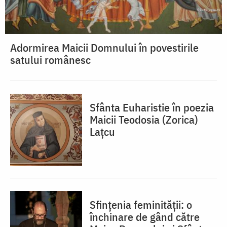
Adormirea Maicii Domnului în povestirile
satului românesc
Sfânta Euharistie în poezia
Maicii Teodosia (Zorica)
Lațcu
Sfințenia feminității: o
închinare de gând către