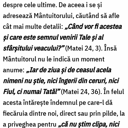
despre cele ultime. De aceea i se și
adresează Mântuitorului, căutând să afle
cât mai multe detalii:
„Când vor fi acestea
şi care este semnul venirii Tale şi al
sfârşitului veacului?”
(Matei 24, 3). Însă
Mântuitorul nu le indică un moment
anume:
„Iar de ziua şi de ceasul acela
nimeni nu ştie, nici îngerii din ceruri, nici
Fiul, ci numai Tatăl”
(Matei 24, 36). În felul
acesta întărește îndemnul pe care-l dă
fiecăruia dintre noi, direct sau prin pilde, la
a priveghea pentru
„că nu știm clipa, nici