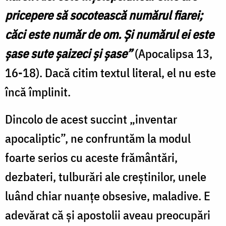
pricepere să socotească numărul fiarei;
căci este număr de om. Şi numărul ei este
şase sute şaizeci şi şase”
(Apocalipsa 13,
16-18). Dacă citim textul literal, el nu este
încă împlinit.
Dincolo de acest succint „inventar
apocaliptic”, ne confruntăm la modul
foarte serios cu aceste frământări,
dezbateri, tulburări ale creștinilor, unele
luând chiar nuanțe obsesive, maladive. E
adevărat că și apostolii aveau preocupări