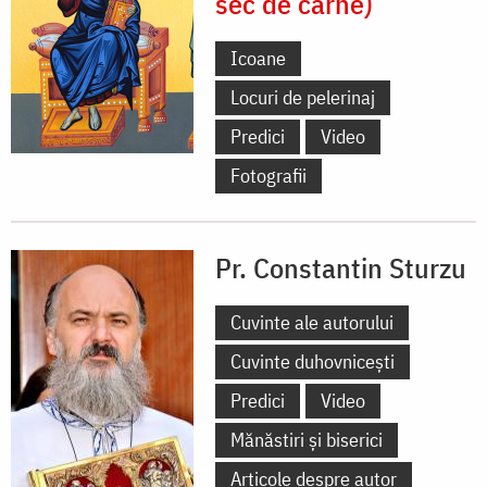
sec de carne)
Icoane
Locuri de pelerinaj
Predici
Video
Fotografii
Pr. Constantin Sturzu
Cuvinte ale autorului
Cuvinte duhovnicești
Predici
Video
Mănăstiri și biserici
Articole despre autor