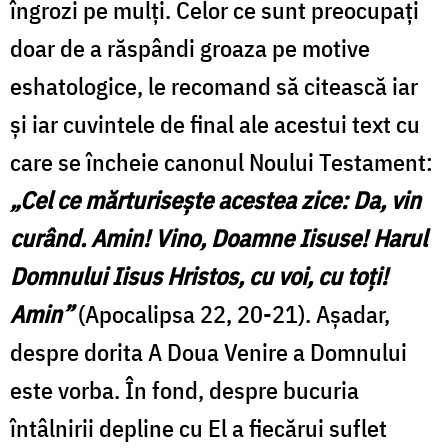
îngrozi pe mulți. Celor ce sunt preocupați
doar de a răspândi groaza pe motive
eshatologice, le recomand să citească iar
și iar cuvintele de final ale acestui text cu
care se încheie canonul Noului Testament:
„Cel ce mărturiseşte acestea zice: Da, vin
curând. Amin! Vino, Doamne Iisuse! Harul
Domnului Iisus Hristos, cu voi, cu toţi!
Amin”
(Apocalipsa 22, 20-21). Așadar,
despre dorita A Doua Venire a Domnului
este vorba. În fond, despre bucuria
întâlnirii depline cu El a fiecărui suflet