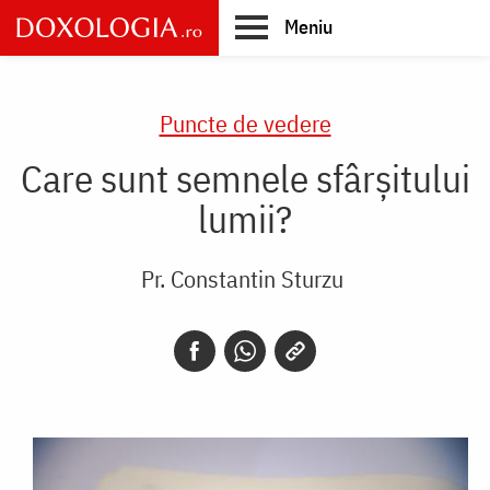
Skip
Meniu
to
main
Main
content
navigation
Puncte de vedere
Care sunt semnele sfârșitului
lumii?
Pr. Constantin Sturzu