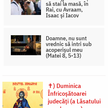
să stai la masă, în
Rai, cu Avraam,
Isaac și Iacov
Doamne, nu sunt
vrednic să intri sub
acoperișul meu
(Matei 8, 5-13)
✝) Duminica
Înfricoșătoarei
judecăți (a Lăsatului