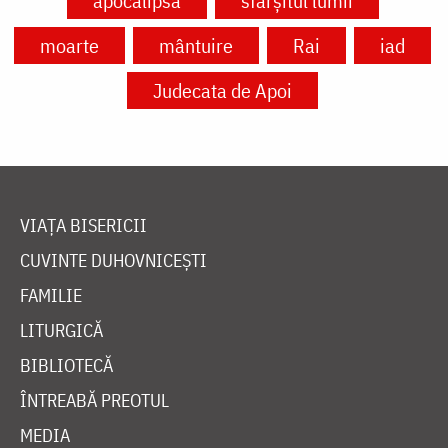
apocalipsă
sfârșitul lumii
moarte
mântuire
Rai
iad
Judecata de Apoi
VIAȚA BISERICII
CUVINTE DUHOVNICEȘTI
FAMILIE
LITURGICĂ
BIBLIOTECĂ
ÎNTREABĂ PREOTUL
MEDIA