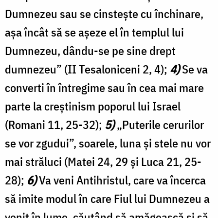
Dumnezeu sau se cinsteşte cu închinare,
aşa încât să se aşeze el în templul lui
Dumnezeu, dându-se pe sine drept
dumnezeu” (II Tesaloniceni 2, 4);
4)
Se va
converti în întregime sau în cea mai mare
parte la creștinism poporul lui Israel
(Romani 11, 25-32);
5)
„Puterile cerurilor
se vor zgudui”, soarele, luna și stele nu vor
mai străluci (Matei 24, 29 și Luca 21, 25-
28);
6)
Va veni Antihristul, care va încerca
să imite modul în care Fiul lui Dumnezeu a
venit în lume, căutând să amăgească și să