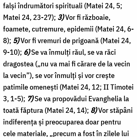
falși îndrumători spirituali (Matei 24, 5;
Matei 24, 23-27);
3)
Vor fi războaie,
foamete, cutremure, epidemii (Matei 24, 6-
8);
5)
Vor fi vremuri de prigoană (Matei 24,
9-10);
6)
Se va înmulți răul, se va răci
dragostea („nu va mai fi cărare de la vecin
la vecin”), se vor înmulți și vor crește
patimile omenești (Matei 24, 12; II Timotei
3, 1-5);
7)
Se va propovădui Evanghelia la
toată făptura (Matei 24, 14);
8)
Vor stăpâni
indiferența și preocuparea doar pentru
cele materiale, „precum a fost în zilele lui