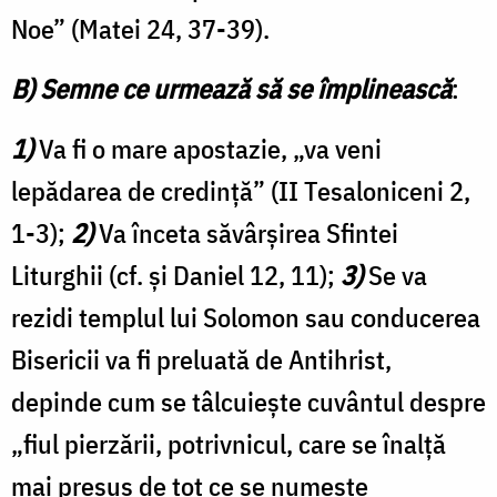
Noe” (Matei 24, 37-39).
B) Semne ce urmează să se împlinească
:
1)
Va fi o mare apostazie, „va veni
lepădarea de credinţă” (II Tesaloniceni 2,
1-3);
2)
Va înceta săvârșirea Sfintei
Liturghii (cf. și Daniel 12, 11);
3)
Se va
rezidi templul lui Solomon sau conducerea
Bisericii va fi preluată de Antihrist,
depinde cum se tâlcuiește cuvântul despre
„fiul pierzării, potrivnicul, care se înalţă
mai presus de tot ce se numeşte