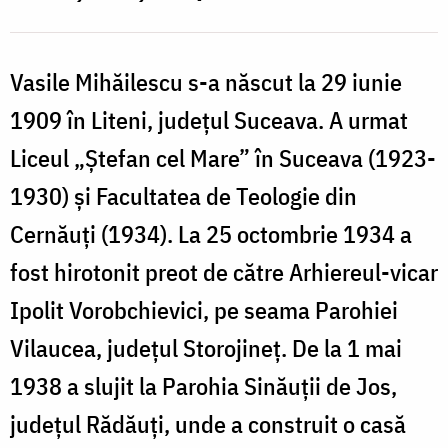
Vasile Mihăilescu s-a născut la 29 iunie
1909 în Liteni, județul Suceava. A urmat
Liceul „Ștefan cel Mare” în Suceava (1923-
1930) și Facultatea de Teologie din
Cernăuți (1934). La 25 octombrie 1934 a
fost hirotonit preot de către Arhiereul-vicar
Ipolit Vorobchievici, pe seama Parohiei
Vilaucea, județul Storojineț. De la 1 mai
1938 a slujit la Parohia Sinăuții de Jos,
județul Rădăuți, unde a construit o casă