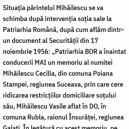
Situația părintelui Mihăilescu se va
schimba după intervenția soția sale la
Patriarhia Română, după cum aflăm dintr-
un document al Securității din 17
noiembrie 1956: „Patriarhia BOR a înaintat
conducerii MAI un memoriu al numitei
Mihăilescu Cecilia, din comuna Poiana
Stampei, regiunea Suceava, prin care cere
ridicarea restricțiilor domiciliare soțului
său, Mihăilescu Vasile aflat în DO, în
comuna Rubla, raionul Însurăței, regiunea
Galați. În legătură cu acest memoriu, pe