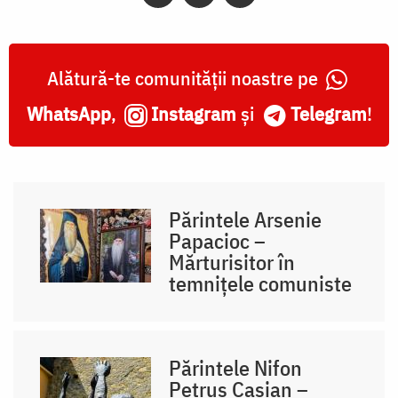
Alătură-te comunității noastre pe
WhatsApp
,
Instagram
și
Telegram
!
Părintele Arsenie
Papacioc –
Mărturisitor în
temnițele comuniste
Părintele Nifon
Petruș Casian –