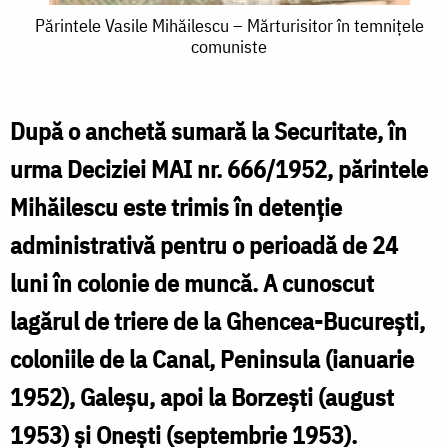
Părintele
Părintele Vasile Mihăilescu – Mărturisitor în temnițele
comuniste
Vasile
Mihăilescu
–
După o anchetă sumară la Securitate, în
Mărturisitor
urma Deciziei MAI nr. 666/1952, părintele
în
Mihăilescu este trimis în detenție
temnițele
administrativă pentru o perioadă de 24
comuniste
luni în colonie de muncă. A cunoscut
lagărul de triere de la Ghencea-București,
coloniile de la Canal, Peninsula (ianuarie
1952), Galeșu, apoi la Borzești (august
1953) și Onești (septembrie 1953).