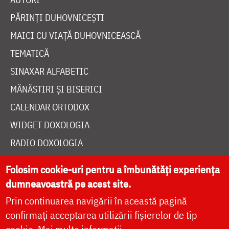
PĂRINȚI DUHOVNICEȘTI
MAICI CU VIAȚĂ DUHOVNICEASCĂ
TEMATICĂ
SINAXAR ALFABETIC
MĂNĂSTIRI ȘI BISERICI
CALENDAR ORTODOX
WIDGET DOXOLOGIA
RADIO DOXOLOGIA
Folosim cookie-uri pentru a îmbunătăți experiența
dumneavoastră pe acest site.
Prin continuarea navigării în această pagină
DESPRE NOI
confirmați acceptarea utilizării fișierelor de tip