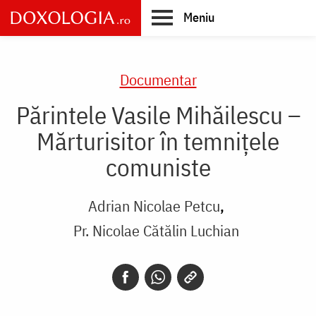
Skip
Meniu
to
main
Main
content
navigation
Documentar
Părintele Vasile Mihăilescu –
Mărturisitor în temnițele
comuniste
Adrian Nicolae Petcu
Pr. Nicolae Cătălin Luchian