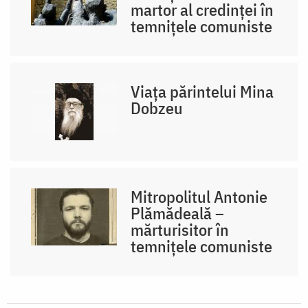
martor al credinței în
temnițele comuniste
Viața părintelui Mina
Dobzeu
Mitropolitul Antonie
Plămădeală –
mărturisitor în
temnițele comuniste