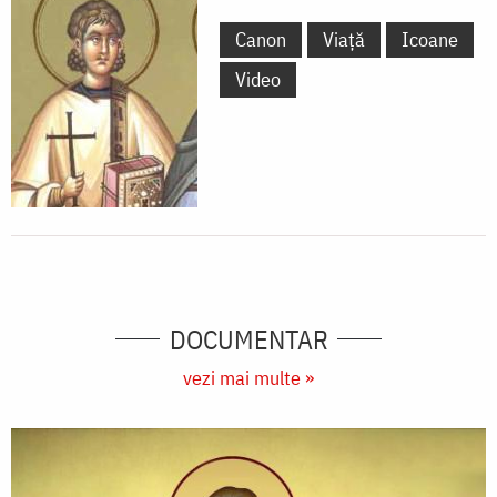
Canon
Viață
Icoane
Video
DOCUMENTAR
vezi mai multe »