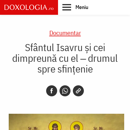
Skip
Meniu
to
main
Main
content
navigation
Documentar
Sfântul Isavru și cei
dimpreună cu el ‒ drumul
spre sfințenie