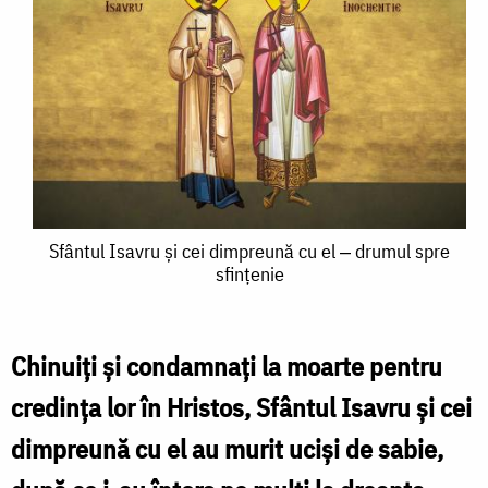
Sfântul
Sfântul Isavru și cei dimpreună cu el ‒ drumul spre
sfințenie
Isavru
și
cei
Chinuiți și condamnați la moarte pentru
dimpreună
credința lor în Hristos, Sfântul Isavru și cei
cu
dimpreună cu el au murit uciși de sabie,
el