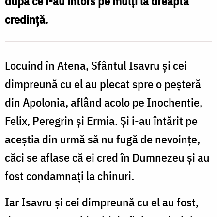
după ce i-au întors pe mulți la dreapta
‒
credință.
drumul
spre
sfințenie
Locuind în Atena, Sfântul Isavru și cei
dimpreună cu el au plecat spre o peșteră
din Apolonia, aflând acolo pe Inochentie,
Felix, Peregrin și Ermia. Și i-au întărit pe
aceștia din urmă să nu fugă de nevoințe,
căci se aflase că ei cred în Dumnezeu și au
fost condamnați la chinuri.
Iar Isavru și cei dimpreună cu el au fost,