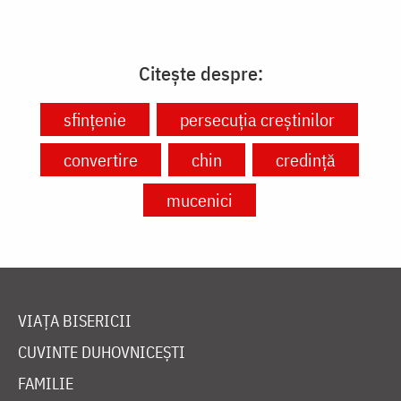
Citește despre:
sfințenie
persecuția creștinilor
convertire
chin
credință
mucenici
VIAȚA BISERICII
CUVINTE DUHOVNICEȘTI
FAMILIE