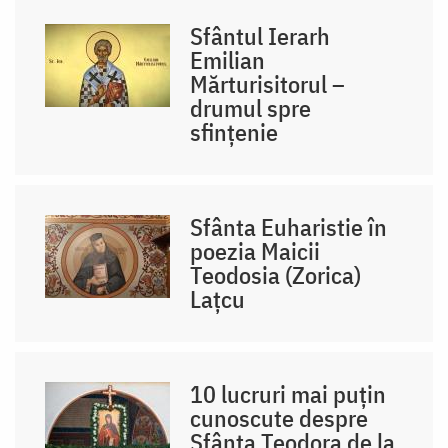
Sfântul Ierarh
Emilian
Mărturisitorul –
drumul spre
sfințenie
Sfânta Euharistie în
poezia Maicii
Teodosia (Zorica)
Lațcu
10 lucruri mai puțin
cunoscute despre
Sfânta Teodora de la