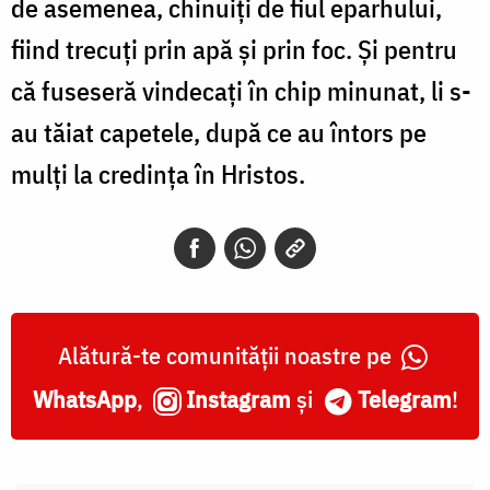
de asemenea, chinuiți de fiul eparhului,
fiind trecuți prin apă și prin foc. Și pentru
că fuseseră vindecați în chip minunat, li s-
au tăiat capetele, după ce au întors pe
mulți la credința în Hristos.
Alătură-te comunității noastre pe
WhatsApp
,
Instagram
și
Telegram
!