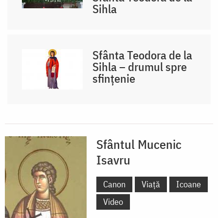
Sihla
Sfânta Teodora de la
Sihla – drumul spre
sfințenie
Sfântul Mucenic
Isavru
Canon
Viață
Icoane
Video