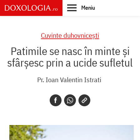
Skip
Meniu
to
main
Main
content
navigation
Cuvinte duhovnicești
Patimile se nasc în minte și
sfârșesc prin a ucide sufletul
Pr. Ioan Valentin Istrati