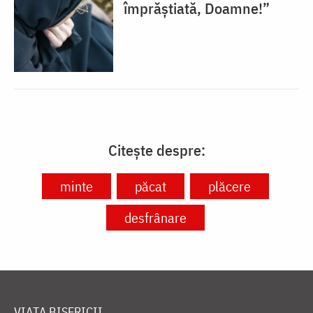
împrăștiată, Doamne!”
Citește despre:
minte
păcat
plăcere
desfrânare
VIAȚA BISERICII