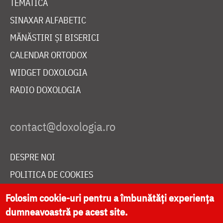
TEMATICĂ
SINAXAR ALFABETIC
MĂNĂSTIRI ȘI BISERICI
CALENDAR ORTODOX
WIDGET DOXOLOGIA
RADIO DOXOLOGIA
DESPRE NOI
POLITICA DE COOKIES
DONEAZĂ ONLINE PENTRU CATEDRALA NAȚIONALĂ
Folosim cookie-uri pentru a îmbunătăți experiența
dumneavoastră pe acest site.