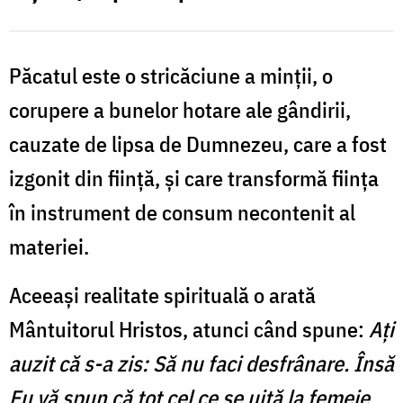
Păcatul este o stricăciune a minţii, o
corupere a bunelor hotare ale gândirii,
cauzate de lipsa de Dumnezeu, care a fost
izgonit din fiinţă, şi care transformă fiinţa
în instrument de consum necontenit al
materiei.
Aceeaşi realitate spirituală o arată
Mântuitorul Hristos, atunci când spune:
Aţi
auzit că s-a zis: Să nu faci desfrânare. Însă
Eu vă spun că tot cel ce se uită la femeie