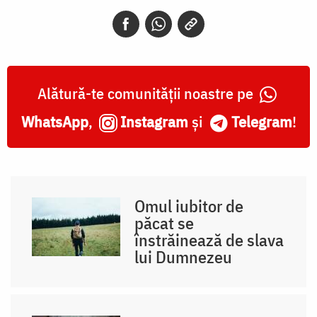
Alătură-te comunității noastre pe
WhatsApp
,
Instagram
și
Telegram
!
Omul iubitor de
păcat se
înstrăinează de slava
lui Dumnezeu