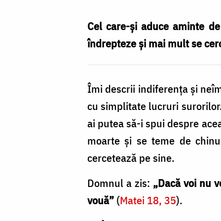
te
mânie
Cel care-și aduce aminte de 
bunătatea
îndrepteze și mai mult se cer
aproapelui?
/
Îmi descrii indiferența și neî
Foto:
cu simplitate lucruri surorilor
Oana
ai putea să-i spui despre ace
Nechifor
moarte și se teme de chinur
cercetează pe sine.
Domnul a zis:
„Dacă voi nu ve
vouă”
(
Matei 18, 35
).