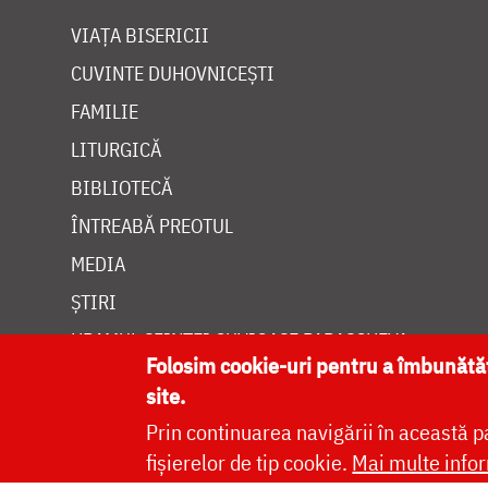
VIAȚA BISERICII
CUVINTE DUHOVNICEȘTI
FAMILIE
LITURGICĂ
BIBLIOTECĂ
ÎNTREABĂ PREOTUL
MEDIA
ȘTIRI
HRAMUL SFINTEI CUVIOASE PARASCHEVA
Folosim cookie-uri pentru a îmbunăt
site.
Prin continuarea navigării în această p
fișierelor de tip cookie.
Mai multe infor
Site dezvolt