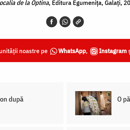
localia de la Optina
, Editura Egumenița, Galați, 2
nității noastre pe
WhatsApp
,
Instagram
non după
O pă