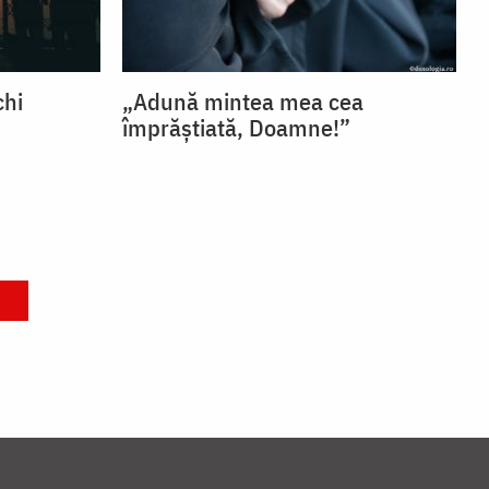
chi
„Adună mintea mea cea
împrăștiată, Doamne!”