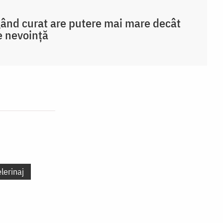
ând curat are putere mai mare decât
e nevoință
lerinaj