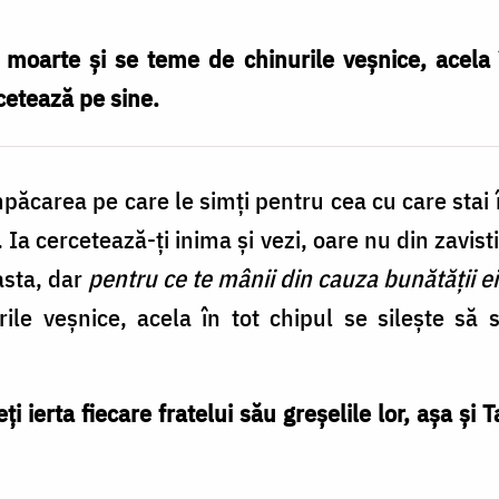
moarte și se teme de chinurile veșnice, acela î
cetează pe sine.
mpăcarea pe care le simți pentru cea cu care stai 
. Ia cercetează-ți inima și vezi, oare nu din zavis
asta, dar
pentru ce te mânii din cauza bunătății e
ile veșnice, acela în tot chipul se silește să 
ți ierta fiecare fratelui său greșelile lor, așa și 