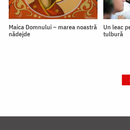
Maica Domnului – marea noastră
Un leac p
nădejde
tulbură