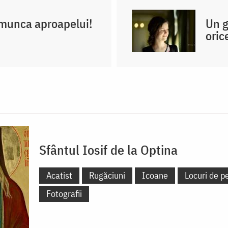
n munca aproapelui!
Un g
oric
Sfântul Iosif de la Optina
Acatist
Rugăciuni
Icoane
Locuri de pe
Fotografii