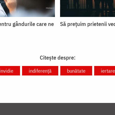
entru gândurile care ne
Să prețuim prietenii ve
Citește despre:
invidie
indiferență
bunătate
iertare