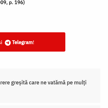
009, p. 196)
și
Telegram
!
rere greșită care ne vatămă pe mulți