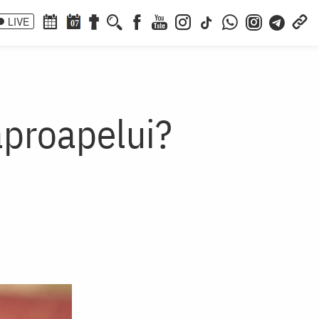
LIVE
07
aproapelui?