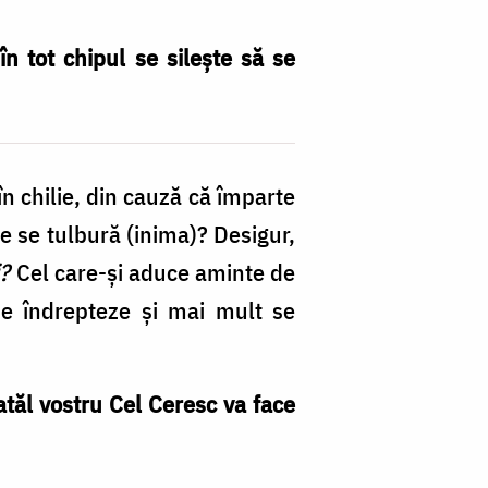
n tot chipul se silește să se
în chilie, din cauză că împarte
tie se tulbură (inima)? Desigur,
i?
Cel care-și aduce aminte de
se îndrepteze și mai mult se
Tatăl vostru Cel Ceresc va face