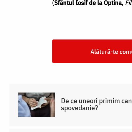
(
Sfântul Iosif de la Optina
,
Fi
Alătură-te comu
De ce uneori primim ca
spovedanie?