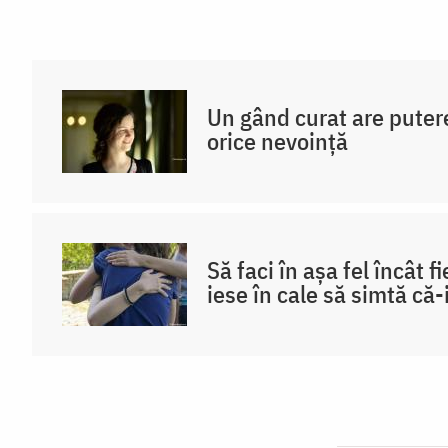
Un gând curat are puter
orice nevoință
Să faci în așa fel încât f
iese în cale să simtă că-i