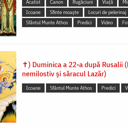
Acatist
Canon
Rugăciuni
Viață
Mi
Icoane
Sfinte moaște
Locuri de pelerinaj
Sfântul Munte Athos
Predici
Video
Fo
✝) Duminica a 22-a după Rusalii 
nemilostiv și săracul Lazăr)
Icoane
Sfântul Munte Athos
Predici
V