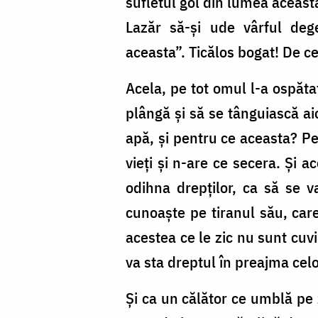
sufletul gol din lumea aceast
Foto:
Lazăr să-și ude vârful deg
Oana
aceasta”. Ticălos bogat! De c
Nechifor
Acela, pe tot omul l-a ospătat
plângă și să se tânguiască ai
apă, și pentru ce aceasta? P
vieți și n-are ce secera. Și a
odihna drepților, ca să se va
cunoaște pe tiranul său, care
acestea ce le zic nu sunt cuv
va sta dreptul în preajma celor
Și ca un călător ce umblă pe