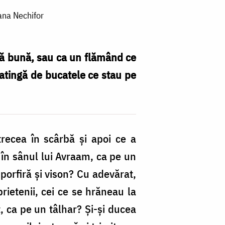
ana Nechifor
nă bună, sau ca un flămând ce
 atingă de bucatele ce stau pe
trecea în scârbă și apoi ce a
 în sânul lui Avraam, ca pe un
 porfiră și vison? Cu adevărat,
prietenii, cei ce se hrăneau la
 ca pe un tâlhar? Și-și ducea