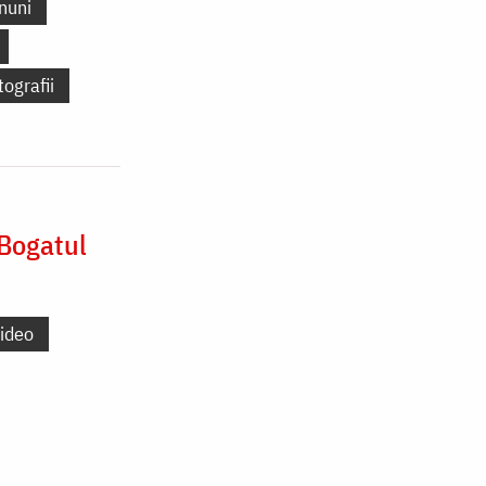
nuni
tografii
(Bogatul
ideo