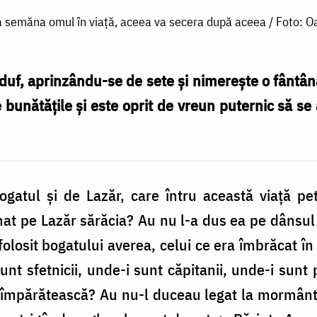
 semăna omul în viață, aceea va secera după aceea / Foto: O
duf, aprinzându-se de sete și nimerește o fântâ
 bunătățile și este oprit de vreun puternic să se
gatul și de Lazăr, care întru această viață pe
at pe Lazăr sărăcia? Au nu l-a dus ea pe dânsul
a folosit bogatului averea, celui ce era îmbrăcat în
nt sfetnicii, unde-i sunt căpitanii, unde-i sunt 
 împărătească? Au nu-l duceau legat la mormânt,