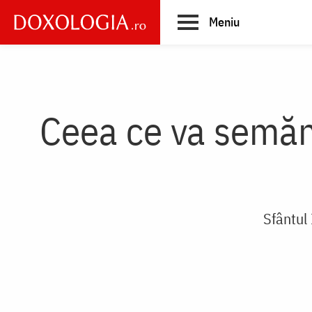
Skip
Meniu
to
main
Main
content
navigation
Ceea ce va semăn
Sfântul