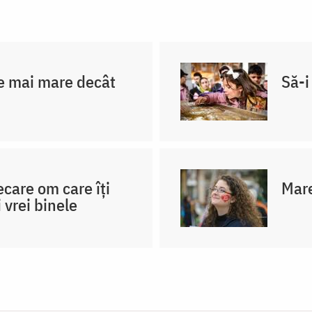
e mai mare decât
Să-i
iecare om care îți
Mare
 vrei binele