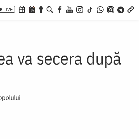
LIVE
07
ea va secera după
opolului