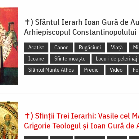
✝) Sfântul Ierarh Ioan Gură de Au
Arhiepiscopul Constantinopolului
Acatist
Canon
Rugăciuni
Viață
Mi
Icoane
Sfinte moaște
Locuri de pelerinaj
Sfântul Munte Athos
Predici
Video
Fo
✝) Sfinții Trei Ierarhi: Vasile cel M
Grigorie Teologul și Ioan Gură de 