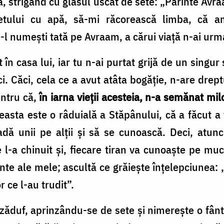
a, strigând cu glasul uscat de sete: „Părinte Avra
etului cu apă, să-mi răcorească limba, că 
e-l numești tată pe Avraam, a cărui viață n-ai urm
 în casa lui, iar tu n-ai purtat grijă de un singur
ci. Căci, cela ce a avut atâta bogăție, n-are drep
entru că,
în iarna vieții acesteia, n-a semănat mil
ceasta este o râduială a Stăpânului, că a făcut a f
dă unii pe alții și să se cunoască. Deci, atunc
 l-a chinuit și, fiecare tiran va cunoaște pe muc
inte ale mele; ascultă ce grăiește înțelepciunea:
 ce l-au trudit”.
 zăduf, aprinzându-se de sete și nimerește o fâ