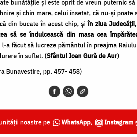
ate bunătățile și este oprit de vreun puternic să
nire și chin mare, celui însetat, că nu-și poate s
că din bucate în acest chip, și
în ziua Judecății
tea să se îndulcească din masa cea împărăte
a făcut să lucreze pământul în preajma Raiului, 
urere în suflet. (
Sfântul Ioan Gură de Aur
)
ura Bunavestire, pp. 457- 458)
nității noastre pe
WhatsApp
,
Instagram