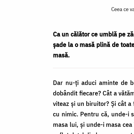
Ceea
Ceea ce va
ce
va
semăna
Ca un călător ce umblă pe ză
omul
șade la o masă plină de toate
în
masă.
viață,
aceea
Dar nu-ți aduci aminte de bo
va
dobândit fiecare? Cât a vătăm
secera
viteaz și un biruitor? Și cât 
după
cu nimic. Pentru că, unde-i su
aceea
masa lui, și unde-i masa cea
/