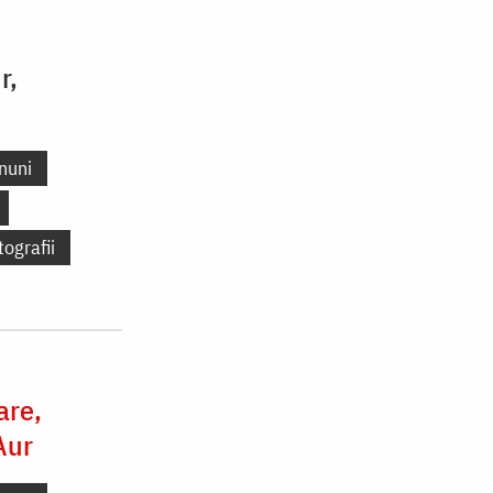
r,
nuni
tografii
are,
Aur