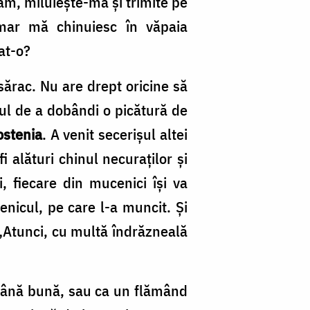
am, miluiește-mă și trimite pe
amar mă chinuiesc în văpaia
at-o?
 sărac. Nu are drept oricine să
tul de a dobândi o picătură de
ostenia
. A venit secerișul altei
i alături chinul necuraților și
i, fiecare din mucenici își va
enicul, pe care l-a muncit. Și
 „Atunci, cu multă îndrăzneală
ntână bună, sau ca un flămând