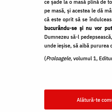
ce șade la o masă plină de to
pe masă, și acestea le dă mâh
că este oprit să se îndulceas
bucurându-se și nu vor pu
Dumnezeu să-l pedepsească, l-
unde ieșise, să aibă pururea d
(
Proloagele
, volumul 1, Edit
Alătură-te comu