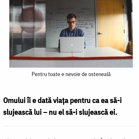
Pentru
Pentru toate e nevoie de osteneală
toate
e
Omului îi e dată viața pentru ca ea să-i
nevoie
slujească lui – nu el să-i slujească ei.
de
osteneală