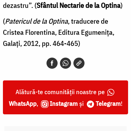
dezastru”. (
Sfântul Nectarie de la Optina
)
(
Patericul de la Optina
, traducere de
Cristea Florentina, Editura Egumenița,
Galați, 2012, pp. 464-465)
Alătură-te comunității noastre pe
WhatsApp
,
Instagram
și
Telegram
!