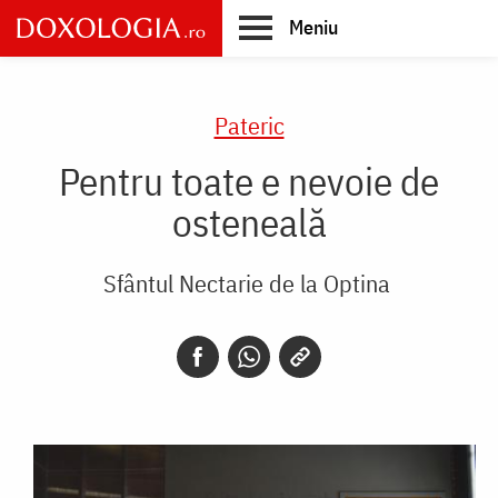
Skip
Meniu
to
main
Main
content
navigation
Pateric
Pentru toate e nevoie de
osteneală
Sfântul Nectarie de la Optina