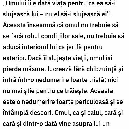
„Omului îi e dată viaţa pentru ca ea să-i
slujească lui – nu el să-i slujească ei”.
Aceasta înseamnă că omul nu trebuie să
se facă robul condiţiilor sale, nu trebuie să
aducă interiorul lui ca jertfă pentru
exterior. Dacă îi slujeşte vieţii, omul îşi
pierde măsura, lucrează fără chibzuinţă şi
intră într-o nedumerire foarte tristă; nici
nu mai ştie pentru ce trăieşte. Aceasta
este o nedumerire foarte periculoasă şi se
întâmplă deseori. Omul, ca şi calul, cară şi
cară şi dintr-o dată vine asupra lui un