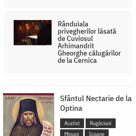
Rânduiala
privegherilor lăsată
de Cuviosul
Arhimandrit
Gheorghe călugărilor
de la Cernica
Sfântul Nectarie de la
Optina
Acatist
Rugăciuni
Minuni
Icoane