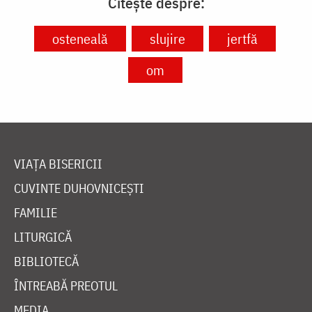
Citește despre:
osteneală
slujire
jertfă
om
VIAȚA BISERICII
CUVINTE DUHOVNICEȘTI
FAMILIE
LITURGICĂ
BIBLIOTECĂ
ÎNTREABĂ PREOTUL
MEDIA