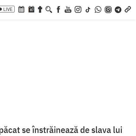
LIVE
07
păcat se înstrăinează de slava lui