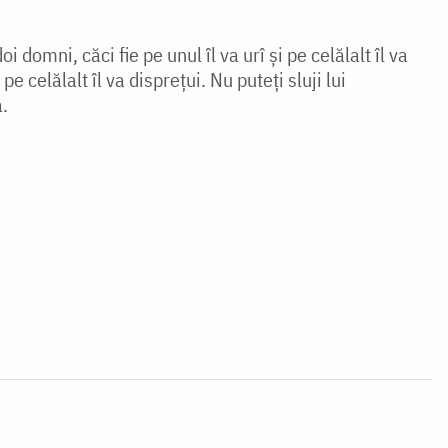
i domni, căci fie pe unul îl va urî și pe celălalt îl va
i pe celălalt îl va disprețui. Nu puteți sluji lui
.