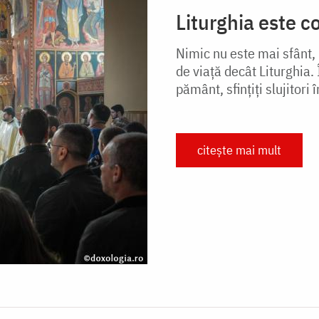
Liturghia este 
Nimic nu este mai sfânt,
de viață decât Liturghia.
pământ, sfințiți slujitori 
citește mai mult