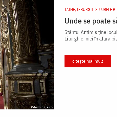
TAINE, IERURGII, SLUJBELE B
Unde se poate să
Sfântul Antimis ține locul
Liturghie, nici în afara bis
citește mai mult