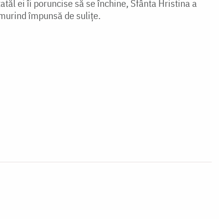
tatăl ei îi poruncise să se închine, Sfânta Hristina a
 murind împunsă de sulițe.