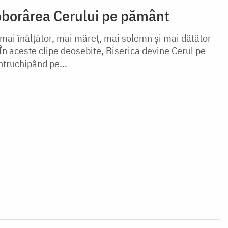
coborârea Cerului pe pământ
 mai înălțător, mai măreț, mai solemn și mai dătător
 În aceste clipe deosebite, Biserica devine Cerul pe
întruchipând pe...