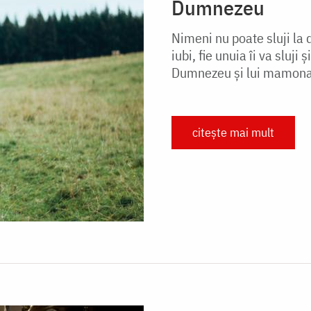
Dumnezeu
Nimeni nu poate sluji la do
iubi, fie unuia îi va sluji ș
Dumnezeu și lui mamona
citește mai mult