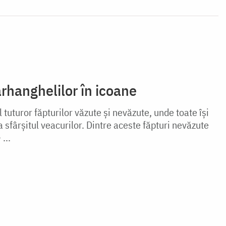
rhanghelilor în icoane
uturor făpturilor văzute și nevăzute, unde toate își
 sfârșitul veacurilor. Dintre aceste făpturi nevăzute
...