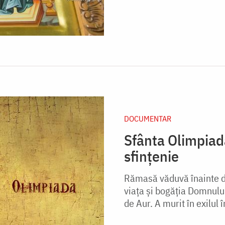
DOCUMENTAR
Sfânta Olimpiad
sfințenie
Rămasă văduvă înainte de 
viața și bogăția Domnului
de Aur. A murit în exilul î