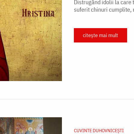
Distrugând idolii la care 
suferit chinuri cumplite,
citește mai mult
CUVINTE DUHOVNICEȘTI