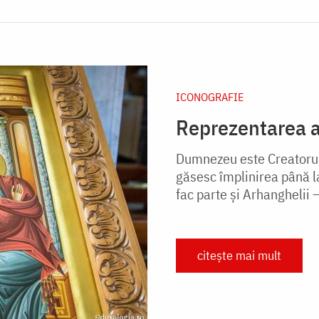
ICONOGRAFIE
Reprezentarea a
Dumnezeu este Creatorul t
găsesc împlinirea până la
fac parte și Arhanghelii – 
citește mai mult