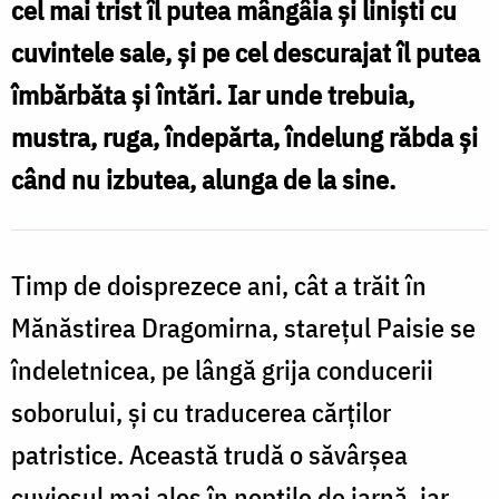
cel mai trist îl putea mângâia şi linişti cu
mângâiere
cuvintele sale, şi pe cel descurajat îl putea
după
îmbărbăta şi întări. Iar unde trebuia,
nevoia
mustra, ruga, îndepărta, îndelung răbda şi
sufletească
când nu izbutea, alunga de la sine.
a
fiecăruia
/
Timp de doisprezece ani, cât a trăit în
Foto:
Mănăstirea Dragomirna, stareţul Paisie se
Oana
îndeletnicea, pe lângă grija conducerii
Nechifor
soborului, şi cu traducerea cărţilor
patristice. Această trudă o săvârşea
cuviosul mai ales în nopţile de iarnă, iar