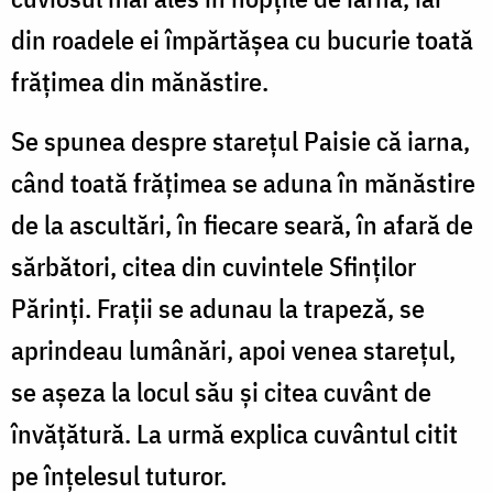
din roadele ei împărtăşea cu bucurie toată
frăţimea din mănăstire.
Se spunea despre stareţul Paisie că iarna,
când toată frăţimea se aduna în mănăstire
de la ascultări, în fiecare seară, în afară de
sărbători, citea din cuvintele Sfinţilor
Părinţi. Fraţii se adunau la trapeză, se
aprindeau lumânări, apoi venea stareţul,
se aşeza la locul său şi citea cuvânt de
învăţătură. La urmă explica cuvântul citit
pe înţelesul tuturor.