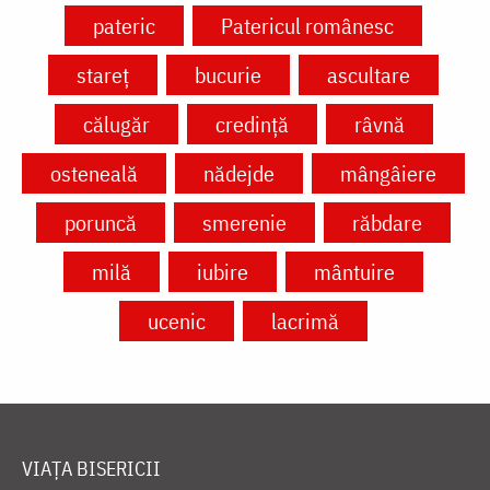
pateric
Patericul românesc
stareț
bucurie
ascultare
călugăr
credință
râvnă
osteneală
nădejde
mângâiere
poruncă
smerenie
răbdare
milă
iubire
mântuire
ucenic
lacrimă
VIAȚA BISERICII