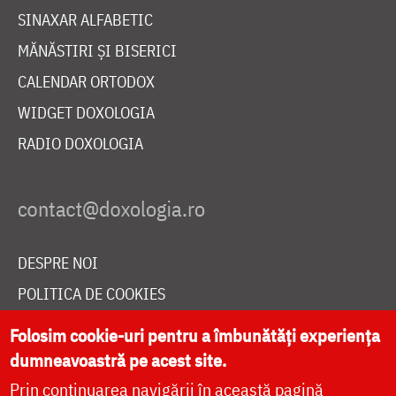
SINAXAR ALFABETIC
MĂNĂSTIRI ȘI BISERICI
CALENDAR ORTODOX
WIDGET DOXOLOGIA
RADIO DOXOLOGIA
DESPRE NOI
POLITICA DE COOKIES
DONEAZĂ ONLINE PENTRU CATEDRALA NAȚIONALĂ
Folosim cookie-uri pentru a îmbunătăți experiența
dumneavoastră pe acest site.
Prin continuarea navigării în această pagină
LIVE