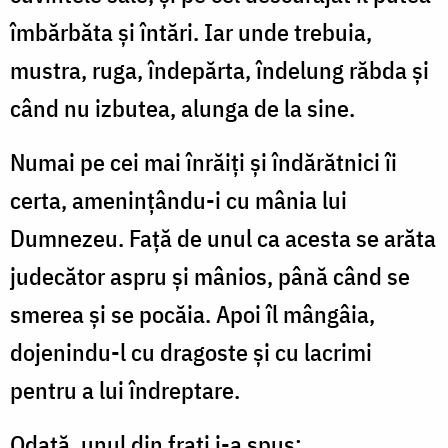
îmbărbăta şi întări. Iar unde trebuia,
mustra, ruga, îndepărta, îndelung răbda şi
când nu izbutea, alunga de la sine.
Numai pe cei mai înrăiţi şi îndărătnici îi
certa, ameninţându-i cu mânia lui
Dumnezeu. Faţă de unul ca acesta se arăta
judecător aspru şi mânios, până când se
smerea şi se pocăia. Apoi îl mângâia,
dojenindu-l cu dragoste şi cu lacrimi
pentru a lui îndreptare.
Odată, unul din fraţi i-a spus: