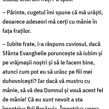
– Părinte, cugetul îmi spune că mă urăşti,
deoarece adeseori mă cerţi cu mânie în
faţa fraţilor.
– Iubite frate, i-a răspuns cuviosul, dacă
Sfânta Evanghelie porunceşte să iubim şi
pe vrăjmaşii noştri şi să le facem bine,
atunci cum pot eu să urăsc pe fiii mei
duhovniceşti? Iar dacă vă mustru cu
mânie, să vă dea Domnul şi vouă acest fel
de mânie! Că eu sunt nevoit a sta
împotriva firii fiecăruia. Împotriva unora,