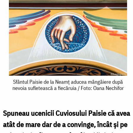
Sfântul
Sfântul Paisie de la Neamț aducea mângâiere după
nevoia sufletească a fiecăruia / Foto: Oana Nechifor
Paisie
de
la
Spuneau ucenicii Cuviosului Paisie că avea
Neamț
atât de mare dar de a convinge, încât şi pe
aducea