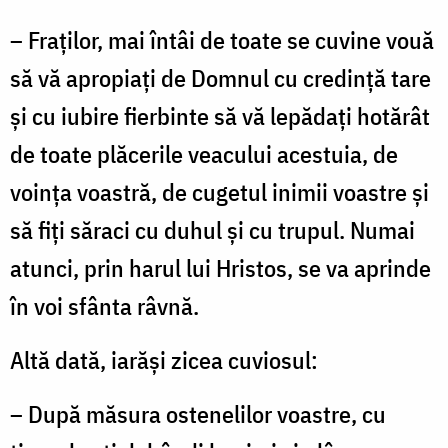
– Fraţilor, mai întâi de toate se cuvine vouă
să vă apropiaţi de Domnul cu credinţă tare
şi cu iubire fierbinte să vă lepădaţi hotărât
de toate plăcerile veacului acestuia, de
voinţa voastră, de cugetul inimii voastre şi
să fiţi săraci cu duhul şi cu trupul. Numai
atunci, prin harul lui Hristos, se va aprinde
în voi sfânta râvnă.
Altă dată, iarăşi zicea cuviosul:
– După măsura ostenelilor voastre, cu