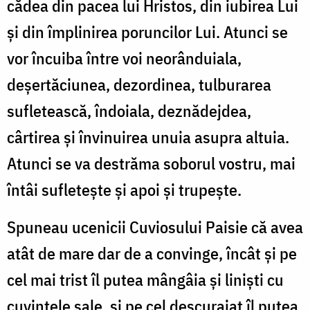
cădea din pacea lui Hristos, din iubirea Lui
şi din împlinirea poruncilor Lui. Atunci se
vor încuiba între voi neorânduiala,
deşertăciunea, dezordinea, tulburarea
sufletească, îndoiala, deznădejdea,
cârtirea şi învinuirea unuia asupra altuia.
Atunci se va destrăma soborul vostru, mai
întâi sufleteşte şi apoi şi trupeşte.
Spuneau ucenicii Cuviosului Paisie că avea
atât de mare dar de a convinge, încât şi pe
cel mai trist îl putea mângâia şi linişti cu
cuvintele sale, şi pe cel descurajat îl putea