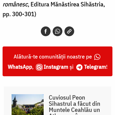
românesc
, Editura Mănăstirea Sihăstria,
pp. 300-301)
Alătură-te comunității noastre pe
WhatsApp
,
Instagram
și
Telegram
!
Cuviosul Peon
Sihastrul a făcut din
Muntele Ceahlău un