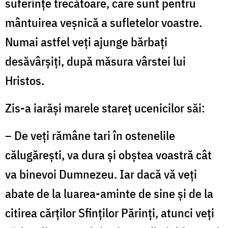
suferinţe trecătoare, care sunt pentru
mântuirea veşnică a sufletelor voastre.
Numai astfel veţi ajunge bărbaţi
desăvârşiţi, după măsura vârstei lui
Hristos.
Zis-a iarăşi marele stareţ ucenicilor săi:
– De veţi rămâne tari în ostenelile
călugăreşti, va dura şi obştea voastră cât
va binevoi Dumnezeu. Iar dacă vă veţi
abate de la luarea-aminte de sine şi de la
citirea cărţilor Sfinţilor Părinţi, atunci veţi