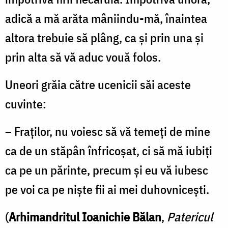
adică a mă arăta mâniindu-mă, înaintea
altora trebuie să plâng, ca şi prin una şi
prin alta să vă aduc vouă folos.
Uneori grăia către ucenicii săi aceste
cuvinte:
– Fraţilor, nu voiesc să vă temeţi de mine
ca de un stăpân înfricoşat, ci să mă iubiţi
ca pe un părinte, precum şi eu vă iubesc
pe voi ca pe nişte fii ai mei duhovniceşti.
(
Arhimandritul Ioanichie Bălan
,
Patericul