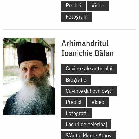
Predici
Video
Fotografii
Arhimandritul
Ioanichie Bălan
Cuvinte ale autorului
Biografie
Cuvinte duhovnicești
Predici
Video
Fotografii
Locuri de pelerinaj
Sfântul Munte Athos