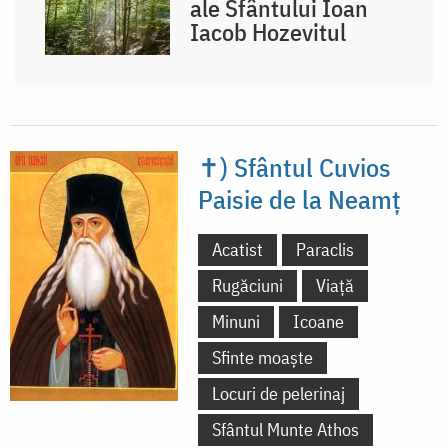
ale Sfântului Ioan
Iacob Hozevitul
✝) Sfântul Cuvios
Paisie de la Neamț
Acatist
Paraclis
Rugăciuni
Viață
Minuni
Icoane
Sfinte moaște
Locuri de pelerinaj
Sfântul Munte Athos