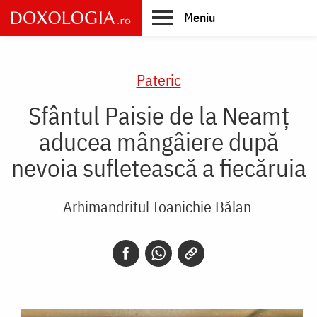
Skip
Meniu
to
main
Main
content
navigation
Pateric
Sfântul Paisie de la Neamț
aducea mângâiere după
nevoia sufletească a fiecăruia
Arhimandritul Ioanichie Bălan