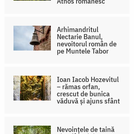
Athos românesc
Arhimandritul
Nectarie Banul,
nevoitorul român de
pe Muntele Tabor
Ioan Iacob Hozevitul
– rămas orfan,
crescut de bunica
văduvă și ajuns sfânt
Nevoințele de taină