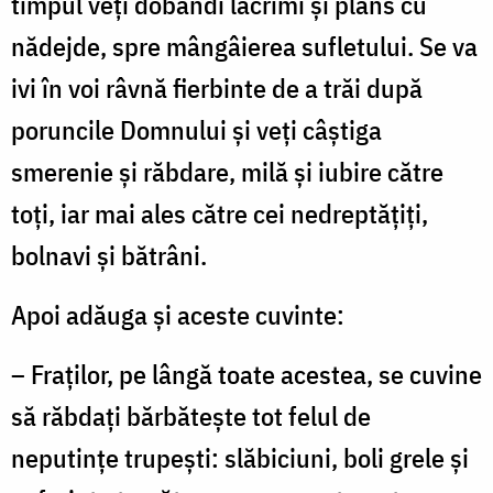
timpul veţi dobândi lacrimi şi plâns cu
nădejde, spre mângâierea sufletului. Se va
ivi în voi râvnă fierbinte de a trăi după
poruncile Domnului şi veţi câştiga
smerenie şi răbdare, milă şi iubire către
toţi, iar mai ales către cei nedreptăţiţi,
bolnavi şi bătrâni.
Apoi adăuga şi aceste cuvinte:
– Fraţilor, pe lângă toate acestea, se cuvine
să răbdaţi bărbăteşte tot felul de
neputinţe trupeşti: slăbiciuni, boli grele şi