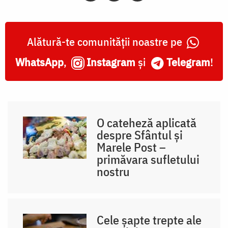
Alătură-te comunității noastre pe
WhatsApp
,
Instagram
și
Telegram
!
O cateheză aplicată
despre Sfântul și
Marele Post –
primăvara sufletului
nostru
Cele șapte trepte ale