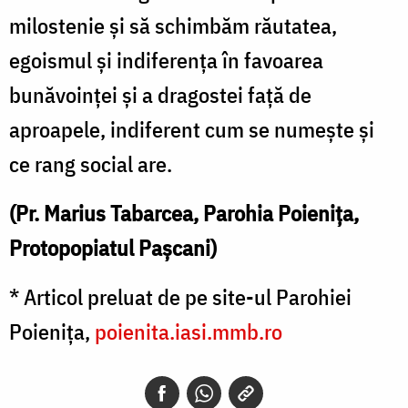
milostenie şi să schimbăm răutatea,
egoismul şi indiferenţa în favoarea
bunăvoinţei şi a dragostei faţă de
aproapele, indiferent cum se numeşte şi
ce rang social are.
(Pr. Marius Tabarcea, Parohia Poieniţa,
Protopopiatul Paşcani)
* Articol preluat de pe site-ul Parohiei
Poieniţa,
poienita.iasi.mmb.ro