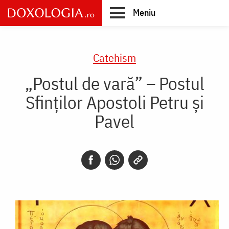
Skip
Meniu
to
main
Main
content
navigation
Catehism
„Postul de vară” – Postul
Sfinţilor Apostoli Petru şi
Pavel