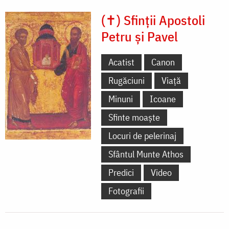
(✝) Sfinții Apostoli
Petru și Pavel
Acatist
Canon
Rugăciuni
Viață
Minuni
Icoane
Sfinte moaște
Locuri de pelerinaj
Sfântul Munte Athos
Predici
Video
Fotografii