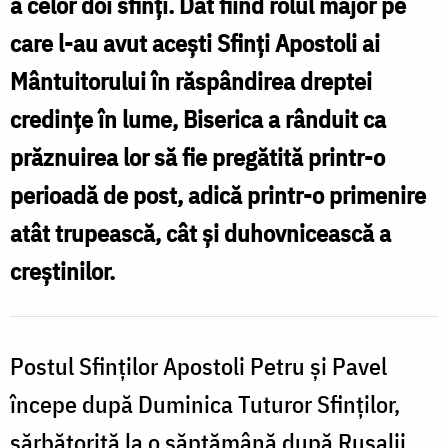
a celor doi sfinţi. Dat fiind rolul major pe
Petru
care l-au avut aceşti Sfinţi Apostoli ai
şi
Mântuitorului în răspândirea dreptei
Pavel
credinţe în lume, Biserica a rânduit ca
prăznuirea lor să fie pregătită printr-o
perioadă de post, adică printr-o primenire
atât trupească, cât şi duhovnicească a
creştinilor.
Postul Sfinţilor Apostoli Petru şi Pavel
începe după Duminica Tuturor Sfinţilor,
sărbătorită la o săptămână după Rusalii.