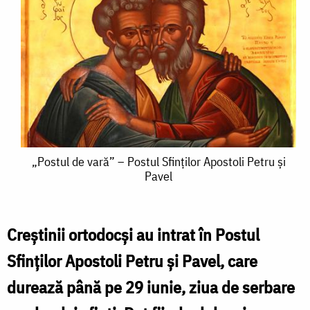
„Postul
„Postul de vară” – Postul Sfinţilor Apostoli Petru şi
Pavel
de
vară”
–
Creştinii ortodocşi au intrat în Postul
Postul
Sfinţilor Apostoli Petru şi Pavel, care
Sfinţilor
durează până pe 29 iunie, ziua de serbare
Apostoli