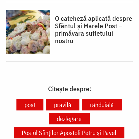
O cateheză aplicată despre
Sfântul și Marele Post –
primăvara sufletului
nostru
Citește despre:
post
pravilă
rânduială
dezlegare
Postul Sfinților Apostoli Petru și Pavel