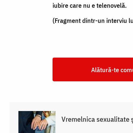
Foto:
iubire care nu e telenovelă.
Oana
(Fragment dintr-un interviu l
Nechifor
Alătură-te comu
Vremelnica sexualitate și