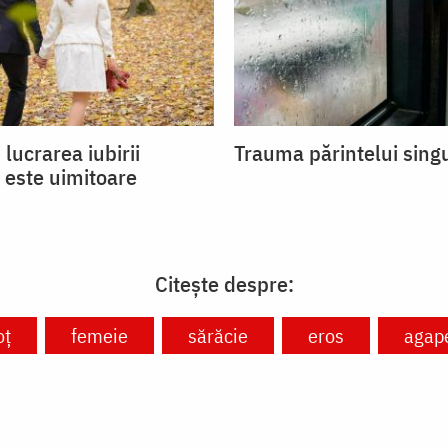
 lucrarea iubirii
Trauma părintelui sing
 este uimitoare
Citește despre:
oț
femeie
sărăcie
eros
agap