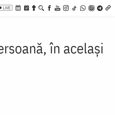
LIVE
07
ersoană, în același