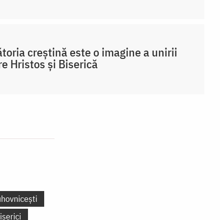
toria creștină este o imagine a unirii
re Hristos și Biserică
uhovnicești
iserici