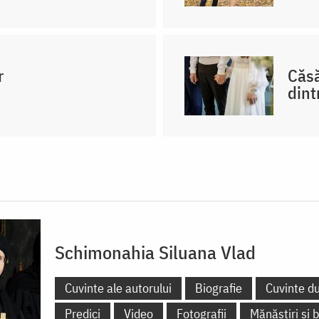
r
Căsă
dint
Schimonahia Siluana Vlad
Cuvinte ale autorului
Biografie
Cuvinte d
Predici
Video
Fotografii
Mănăstiri și b