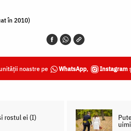
uat în 2010)
nității noastre pe
WhatsApp
,
Instagram
 rostul ei (I)
Pute
uimi