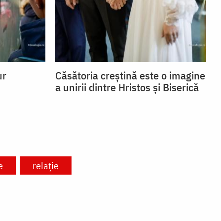
ur
Căsătoria creștină este o imagine
a unirii dintre Hristos și Biserică
e
relație