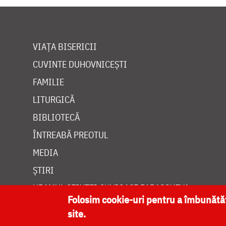
VIAȚA BISERICII
CUVINTE DUHOVNICEȘTI
FAMILIE
LITURGICĂ
BIBLIOTECĂ
ÎNTREABĂ PREOTUL
MEDIA
ȘTIRI
HRAMUL SFINTEI CUVIOASE PARASCHEVA
Folosim cookie-uri pentru a îmbunăt
site.