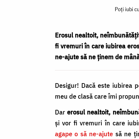
Poți
Poți iubi 
iubi
cu
eros
Erosul nealtoit, neîmbunătățit
și
fi vremuri în care iubirea ero
cu
ne-ajute să ne ținem de mână
agape
aceeași
Desigur! Dacă este iubirea 
persoană,
meu de clasă care îmi propune
în
același
Dar
erosul nealtoit, neîmbun
timp?
și vor fi vremuri în care iub
/
agape o să ne-ajute
să ne ți