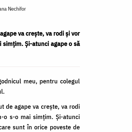
Oana Nechifor
agape va crește, va rodi și vor
ai simțim. Și-atunci agape o să
godnicul meu, pentru colegul
l.
ut de agape va crește, va rodi
 n-o s-o mai simțim. Și-atunci
are sunt în orice poveste de