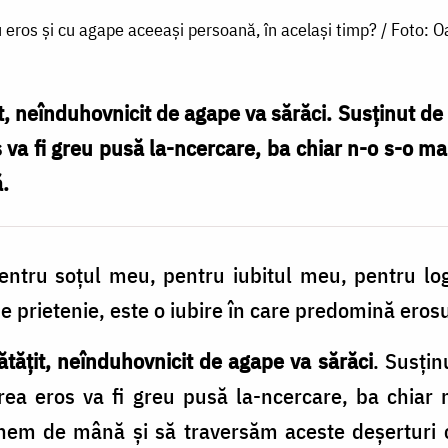
cu eros și cu agape aceeași persoană, în același timp? / Foto: 
, neînduhovnicit de agape va sărăci. Susținut de 
s va fi greu pusă la-ncercare, ba chiar n-o s-o m
.
pentru soțul meu, pentru iubitul meu, pentru lo
 prietenie, este o iubire în care predomină erosu
ătățit, neînduhovnicit de agape va sărăci
. Susțin
irea eros va fi greu pusă la-ncercare, ba chiar
nem de mână și să traversăm aceste deșerturi c