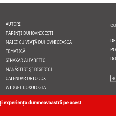
AUTORI
PĂRINȚI DUHOVNICEȘTI
DE
MAICI CU VIAȚĂ DUHOVNICEASCĂ
PO
TEMATICĂ
DO
SINAXAR ALFABETIC
MĂNĂSTIRI ȘI BISERICI
CALENDAR ORTODOX
WIDGET DOXOLOGIA
RADIO DOXOLOGIA
ăți experiența dumneavoastră pe acest