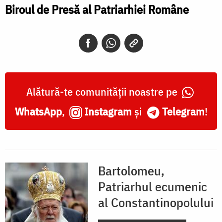
Biroul de Presă al Patriarhiei Române
Alătură-te comunității noastre pe
WhatsApp
,
Instagram
și
Telegram
!
Bartolomeu,
Patriarhul ecumenic
al Constantinopolului