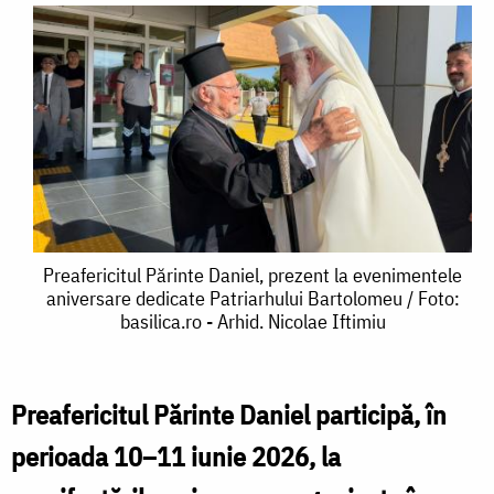
Preafericitul
Preafericitul Părinte Daniel, prezent la evenimentele
aniversare dedicate Patriarhului Bartolomeu / Foto:
Părinte
basilica.ro - Arhid. Nicolae Iftimiu
Daniel,
prezent
Preafericitul Părinte Daniel participă, în
la
perioada 10–11 iunie 2026, la
evenimentele