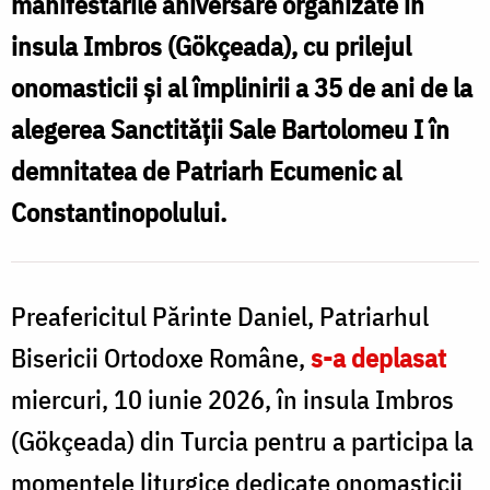
manifestările aniversare organizate în
aniversare
insula Imbros (Gökçeada), cu prilejul
dedicate
onomasticii și al împlinirii a 35 de ani de la
Patriarhului
Bartolomeu
alegerea Sanctității Sale Bartolomeu I în
/
demnitatea de Patriarh Ecumenic al
Foto:
Constantinopolului.
basilica.ro
-
Preafericitul Părinte Daniel, Patriarhul
Arhid.
Nicolae
Bisericii Ortodoxe Române,
s-a deplasat
Iftimiu
miercuri, 10 iunie 2026, în insula Imbros
(Gökçeada) din Turcia pentru a participa la
momentele liturgice dedicate onomasticii