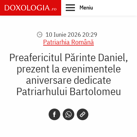
Skip
Meniu
to
main
Main
content
navigation
10 Iunie 2026 20:29
Patriarhia Română
Preafericitul Părinte Daniel,
prezent la evenimentele
aniversare dedicate
Patriarhului Bartolomeu