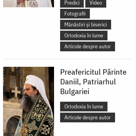
Predici
Video
Fotografii
Mănăstiri și biserici
Ortodoxia în lume
Articole despre autor
Preafericitul Părinte
Daniil, Patriarhul
Bulgariei
Ortodoxia în lume
Articole despre autor