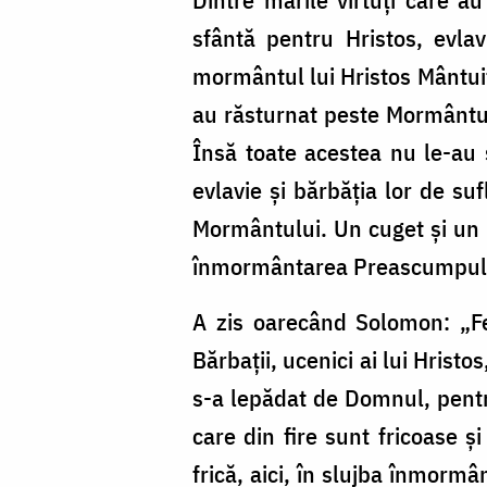
Ilie
sfântă pentru Hristos, evlav
Cleopa
mormântul lui Hristos Mântuit
au răsturnat peste Mormântul 
Însă toate acestea nu le-au s
evlavie şi bărbăţia lor de su
Mormântului. Un cuget şi un g
înmormântarea Preascumpulu
A zis oarecând Solomon: „Fe
Bărbaţii, ucenici ai lui Hristos
s-a lepădat de Domnul, pentr
care din fire sunt fricoase ş
frică, aici, în slujba înmorm