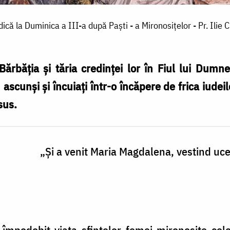
ică la Duminica a III-a după Paşti - a Mironosiţelor - Pr. Ilie 
Bărbăţia şi tăria credinţei lor în Fiul lui Dumn
 ascunşi şi încuiaţi într-o încăpere de frica iudeil
sus.
„Şi a venit Maria Magdalena, vestind uc
u împodobit viaţa sfintelor femei mironosiţe cel