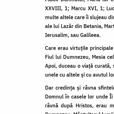
XXVIII, 1; Marcu XVI, 1; Luc
multe altele care îi slujeau d
ale lui Lazăr din Betania, Mar
Ierusalim, sau Galileea.
Care erau virtuţile principal
Fiul lui Dumnezeu, Mesia ce
Apoi, duceau o viaţă curată, s
unele cu altele şi cu avutul lo
Dar credinţa şi râvna sfint
Domnul în casele lor unde Îi 
râvnă după Hristos, erau ma