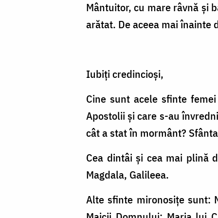
Mântuitor, cu mare râvnă şi bă
arătat. De aceea mai înainte 
Iubiţi credincioşi,
Cine sunt acele sfinte femei
Apostolii şi care s-au învredn
cât a stat în mormânt? Sfânta
Cea dintâi şi cea mai plină 
Magdala, Galileea.
Alte sfinte mironosiţe sunt: 
Maicii Domnului; Maria lui 