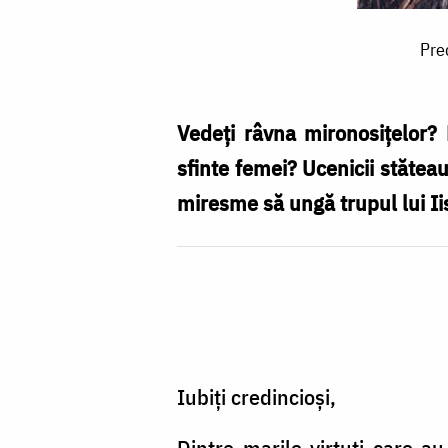
Predică
Pred
la
Duminica
a
Vedeţi râvna mironosiţelor? 
III-
sfinte femei? Ucenicii stăteau
a
miresme să ungă trupul lui Ii
după
Paşti
-
a
Mironosiţelor
Iubiţi credincioşi,
-
Pr.
Dintre marile virtuţi care a