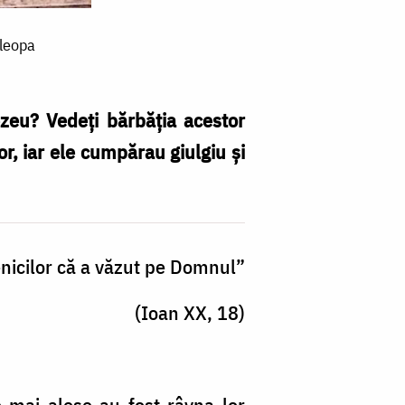
Cleopa
ezeu? Vedeţi bărbăţia acestor
or, iar ele cumpărau giulgiu şi
enicilor că a văzut pe Domnul”
(Ioan XX, 18)
e mai alese au fost râvna lor