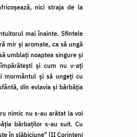
ricoşează, nici straja de la
ntuitorul mai înainte. Sfintele
ără mir şi aromate, ca să ungă
t să umblaţi noaptea singure şi
 împărăteşti şi cum nu v-aţi
deţi mormântul şi să ungeţi cu
fântă, din evlavia şi bărbăţia
ru nimic nu s-au arătat la voi
ăţia bărbaţilor s-au suit. Cu
te în slăbiciune” (II Corinteni