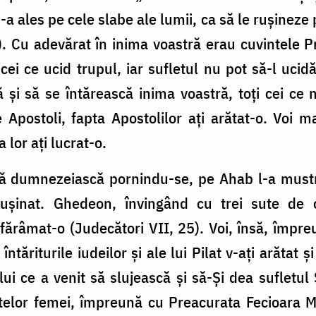
a ales pe cele slabe ale lumii, ca să le ruşineze p
). Cu adevărat în inima voastră erau cuvintele P
ei ce ucid trupul, iar sufletul nu pot să-l ucidă
 şi să se întărească inima voastră, toţi cei ce
Apostoli, fapta Apostolilor aţi arătat-o. Voi ma
 lor aţi lucrat-o.
nă dumnezeiască pornindu-se, pe Ahab l-a mustrat
uşinat. Ghedeon, învingând cu trei sute de 
ărâmat-o (Judecători VII, 25). Voi, însă, împreun
ntăriturile iudeilor şi ale lui Pilat v-aţi arătat ş
 Celui ce a venit să slujească şi să-Şi dea suflet
telor femei, împreună cu Preacurata Fecioara Ma