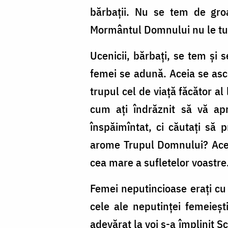
bărbaţii. Nu se tem de groa
Mormântul Domnului nu le tu
Ucenicii, bărbaţi, se tem şi s
femei se adună. Aceia se ascu
trupul cel de viaţă făcător al
cum aţi îndrăznit să vă apr
înspăimîntat, ci căutaţi să p
arome Trupul Domnului? Aceste
cea mare a sufletelor voastre
Femei neputincioase eraţi cu 
cele ale neputinţei femeieşt
adevărat la voi s-a împlinit S