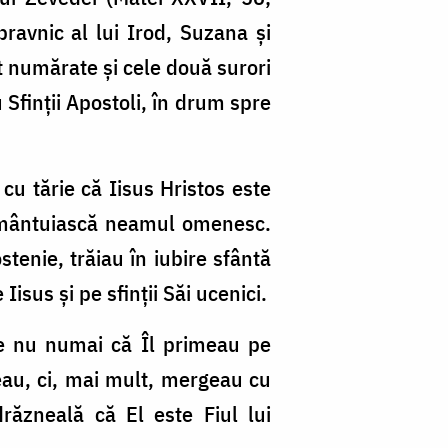
ravnic al lui Irod, Suzana şi
nt numărate şi cele două surori
 Sfinţii Apostoli, în drum spre
cu tărie că Iisus Hristos este
ă mântuiască neamul omenesc.
stenie, trăiau în iubire sfântă
isus şi pe sfinţii Săi ucenici.
le nu numai că Îl primeau pe
neau, ci, mai mult, mergeau cu
răzneală că El este Fiul lui