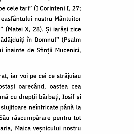
e cele tari” (I Corinteni I, 27;
reasfântului nostru Mântuitor
” (Matei X, 28). Şi iarăşi zice
 nădăjduiţi în Domnul” (Psalm
i înainte de Sfinţii Mucenici,
, iar voi pe cei ce străjuiau
ostaşi oarecând, oastea cea
ă cu drepţii bărbaţi, Iosif şi
i slujitoare neînfricate până la
ul Său răscumpărare pentru tot
ria, Maica veşnicului nostru