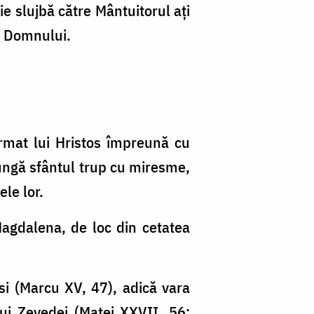
ie slujbă către Mântuitorul aţi
ea Domnului.
urmat lui Hristos împreună cu
I ungă sfântul trup cu miresme,
le lor.
Magdalena, de loc din cetatea
osi (Marcu XV, 47), adică vara
ui Zevedei (Matei XXVII, 56;