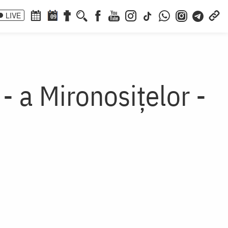
LIVE
09
- a Mironosiţelor -