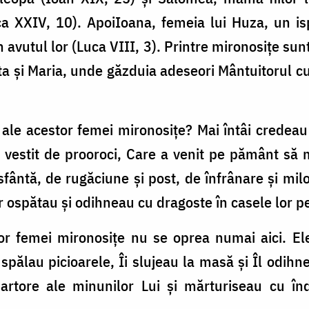
a XXIV, 10). ApoiIoana, femeia lui Huza, un isp
in avutul lor (Luca VIII, 3). Printre mironosiţe su
ta şi Maria, unde găzduia adeseori Mântuitorul cu
e ale acestor femei mironosiţe? Mai întâi credeau 
l vestit de prooroci, Care a venit pe pământ s
fântă, de rugăciune şi post, de înfrânare şi milo
r ospătau şi odihneau cu dragoste în casele lor pe I
elor femei mironosiţe nu se oprea numai aici. E
spălau picioarele, Îi slujeau la masă şi Îl odih
rtore ale minunilor Lui şi mărturiseau cu înd