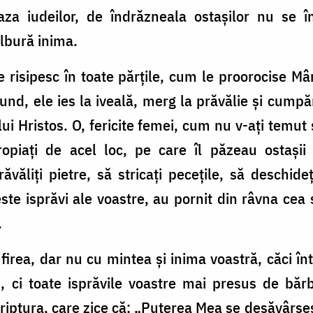
za iudeilor, de îndrăzneala ostaşilor nu se înf
lbură inima.
e risipesc în toate părţile, cum le proorocise Mâ
nd, ele ies la iveală, merg la prăvălie şi cump
 lui Hristos. O, fericite femei, cum nu v-aţi temu
opiaţi de acel loc, pe care îl păzeau ostaşii
răvăliţi pietre, să stricaţi peceţile, să deschi
 isprăvi ale voastre, au pornit din râvna cea s
.
firea, dar nu cu mintea şi inima voastră, căci înt
i, ci toate isprăvile voastre mai presus de bărb
criptura, care zice că: „Puterea Mea se desăvârşeş