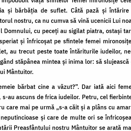
ia şi bărbăţia de suflet. Câtă pază şi întărire
orul nostru, ca nu cumva să vină ucenicii Lui noa
Domnului, cu peceţi au sigilat piatra, ostaşi tari
periat şi înfricoşat pe sfintele femei mironosi
flet, au trecut peste toate întăriturile iudeilor
ând stăpânea mintea şi inima lor: să slujească c
i Mântuitor.
meie bărbat cine a văzut?”. Dar iată aici femei
, s-au ascuns de frica iudeilor. Petru, cel fierbinte
u care mai pe urmă „s-a căit şi a plâns cu amar”
i neputincioase şi care de multe ori se înfricoş
ântării Preasfântului nostru Mântuitor se arată ma