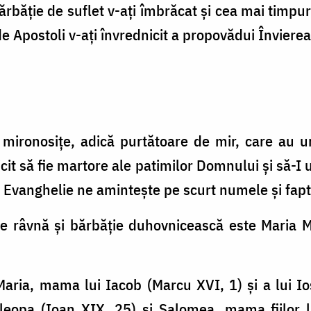
rbăţie de suflet v-aţi îmbrăcat şi cea mai timpur
de Apostoli v-aţi învrednicit a propovădui Învier
 mironosiţe, adică purtătoare de mir, care au 
icit să fie martore ale patimilor Domnului şi să-
 Evanghelie ne aminteşte pe scurt numele şi fapte
de râvnă şi bărbăţie duhovnicească este Maria 
Maria, mama lui Iacob (Marcu XVI, 1) şi a lui I
Cleopa (Ioan XIX, 25) şi Salomea, mama fiilor l