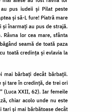
 au pus iudeii şi Pilat peste
ptea şi să-L fure! Piatră mare
 şi înarmaţi au pus de strajă.
ţe. Râvna lor cea mare, sfânta
, nebăgând seamă de toată paza
u toată credinţa şi evlavia la
 mai bărbaţi decât bărbaţii.
 şi tare în credinţă, de trei ori
 (Luca XXII, 62). Iar femeile
ează, chiar acolo unde nu este
i tari şi mai bărbătoase decât