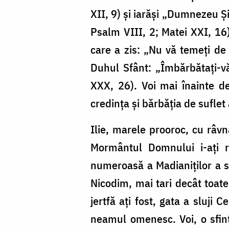
XII, 9) şi iarăşi „Dumnezeu Şi-
Psalm VIII, 2; Matei XXI, 16
care a zis: „Nu vă temeţi de c
Duhul Sfânt: „Îmbărbătaţi-vă
XXX, 26). Voi mai înainte de 
credinţa şi bărbăţia de suflet a
Ilie, marele prooroc, cu râv
Mormântul Domnului i-aţi r
numeroasă a Madianiţilor a sf
Nicodim, mai tari decât toate î
jertfă aţi fost, gata a sluji
neamul omenesc. Voi, o sfin