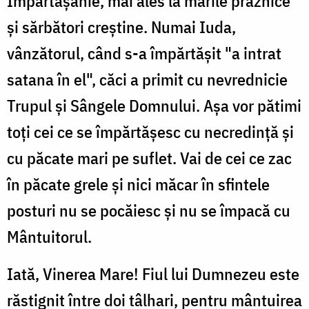
Împărtășanie, mai ales la marile praznice
și sărbători creștine. Numai Iuda,
vânzătorul, când s-a împărtășit "a intrat
satana în el", căci a primit cu nevrednicie
Trupul și Sângele Domnului. Așa vor pătimi
toți cei ce se împărtășesc cu necredință și
cu păcate mari pe suflet. Vai de cei ce zac
în păcate grele și nici măcar în sfintele
posturi nu se pocăiesc și nu se împacă cu
Mântuitorul.
Iată, Vinerea Mare! Fiul lui Dumnezeu este
răstignit între doi tâlhari, pentru mântuirea