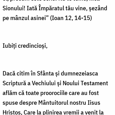
Domnului
Sionului! Iată Împăratul tău vine, șezând
în
pe mânzul asinei” (Ioan 12, 14-15)
Ierusalim
-
Despre
Iubiți credincioși,
împlinirea
proorociilor
pentru
Dacă citim în Sfânta și dumnezeiasca
Hristos
Scriptură a Vechiului și Noului Testament
și
aflăm că toate proorociile care au fost
despre
spuse despre Mântuitorul nostru Iisus
orbirea
spirituală
Hristos, Care la plinirea vremii a venit la