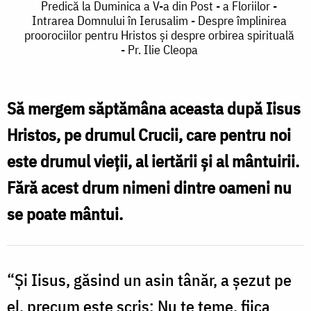
Predică
Predică la Duminica a V-a din Post - a Floriilor -
Intrarea Domnului în Ierusalim - Despre împlinirea
la
proorociilor pentru Hristos și despre orbirea spirituală
- Pr. Ilie Cleopa
Duminica
a
V-
Să mergem săptămâna aceasta după Iisus
a
Hristos, pe drumul Crucii, care pentru noi
din
este drumul vieții, al iertării și al mântuirii.
Post
Fără acest drum nimeni dintre oameni nu
-
se poate mântui.
a
Floriilor
-
“Și Iisus, găsind un asin tânăr, a șezut pe
Intrarea
el, precum este scris: Nu te teme, fiica