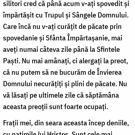
silitori cred că până acum v-ați spovedit și
împărtășit cu Trupul și Sângele Domnului.
Care încă nu v-ați curățit de păcate prin
spovedanie și Sfânta Împărtașanie, mai
aveți numai câteva zile până la Sfintele
Paști. Nu mai amânați, ci alergați la preot,
că nu putem să ne bucurăm de Învierea
Domnului necurățiți și plini de păcate. Nu
vă lăsați pe ultimele zile că săptămâna
aceasta preoții sunt foarte ocupați.
Frații mei, din seara aceasta încep deniile,
cu patimile lui Hristos. Sunt cele mai