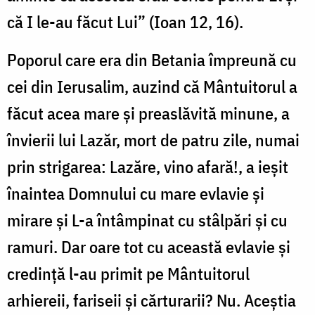
că I le-au făcut Lui” (Ioan 12, 16).
Poporul care era din Betania împreună cu
cei din Ierusalim, auzind că Mântuitorul a
făcut acea mare și preaslăvită minune, a
învierii lui Lazăr, mort de patru zile, numai
prin strigarea: Lazăre, vino afară!, a ieșit
înaintea Domnului cu mare evlavie și
mirare și L-a întâmpinat cu stâlpări și cu
ramuri. Dar oare tot cu această evlavie și
credință l-au primit pe Mântuitorul
arhiereii, fariseii și cărturarii? Nu. Aceștia