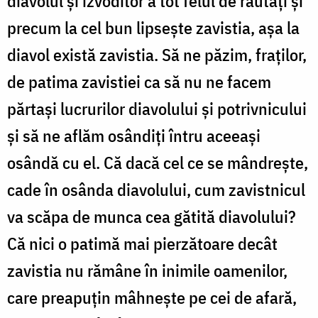
diavolul și izvoditor a tot felul de răutăți și
precum la cel bun lipsește zavistia, așa la
diavol există zavistia. Să ne păzim, fraților,
de patima zavistiei ca să nu ne facem
părtași lucrurilor diavolului și potrivnicului
și să ne aflăm osândiți întru aceeași
osândă cu el. Că dacă cel ce se mândrește,
cade în osânda diavolului, cum zavistnicul
va scăpa de munca cea gătită diavolului?
Că nici o patimă mai pierzătoare decât
zavistia nu rămâne în inimile oamenilor,
care preapuțin mâhnește pe cei de afară,