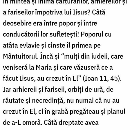
în mintea și inima cărturarilor, arhiereilor și
a fariseilor împotriva lui Iisus? Câtă
deosebire era între popor și între
conducătorii lor sufletești! Poporul cu
atâta evlavie și cinste îl primea pe
Mântuitorul. Încă și “mulți din iudeii, care
veniseră la Maria și care văzuseră ce a
făcut Iisus, au crezut în El” (Ioan 11, 45).
Iar arhiereii și fariseii, orbiți de ură, de
răutate și necredință, nu numai că nu au
crezut în El, ci în grabă pregăteau și planul
de a-L omorâ. Câtă dreptate avea