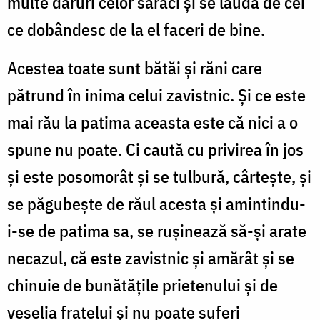
multe daruri celor săraci și se laudă de cei
ce dobândesc de la el faceri de bine.
Acestea toate sunt bătăi și răni care
pătrund în inima celui zavistnic. Și ce este
mai rău la patima aceasta este că nici a o
spune nu poate. Ci caută cu privirea în jos
și este posomorât și se tulbură, cârtește, și
se păgubește de răul acesta și amintindu-
i-se de patima sa, se rușinează să-și arate
necazul, că este zavistnic și amărât și se
chinuie de bunătățile prietenului și de
veselia fratelui și nu poate suferi