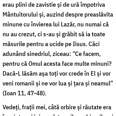
erau plini de zavistie și de ură împotriva
Mântuitorului și, auzind despre preaslăvita
minune cu învierea lui Lazăr, nu numai că
nu au crezut, ci s-au și grăbit să ia toate
măsurile pentru a ucide pe Iisus. Căci
adunând sinedriul, ziceau: “Ce facem,
pentru că Omul acesta face multe minuni?
Dacă-L lăsăm așa toți vor crede în El și vor
veni romanii și ne vor lua și țara și neamul”
(Ioan 11, 47-48).
Vedeți, frații mei, câtă orbire și răutate era