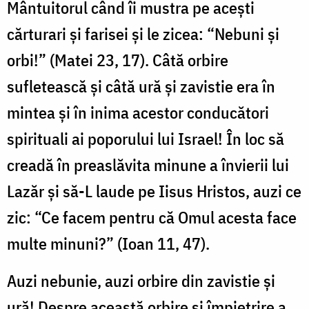
Mântuitorul când îi mustra pe acești
cărturari și farisei și le zicea: “Nebuni și
orbi!” (Matei 23, 17). Câtă orbire
sufletească și câtă ură și zavistie era în
mintea și în inima acestor conducători
spirituali ai poporului lui Israel! În loc să
creadă în preaslăvita minune a învierii lui
Lazăr și să-L laude pe Iisus Hristos, auzi ce
zic: “Ce facem pentru că Omul acesta face
multe minuni?” (Ioan 11, 47).
Auzi nebunie, auzi orbire din zavistie și
ură! Despre această orbire și împietrire a