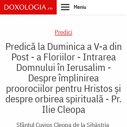
Skip
Meniu
to
main
Main
content
navigation
Predici
Predică la Duminica a V-a din
Post - a Floriilor - Intrarea
Domnului în Ierusalim -
Despre împlinirea
proorociilor pentru Hristos și
despre orbirea spirituală - Pr.
Ilie Cleopa
Sfântul Cuvios Cleopa de la Sihăstria