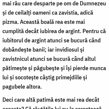
mai rău care desparte pe om de Dumnezeu
și de ceilalți oameni ca zavistia, adică
pizma. Această boală rea este mai
cumplită decât iubirea de argint. Pentru că
iubitorul de argint atunci se bucură când
dobândește banii; iar invidiosul și
zavistnicul atunci se bucură când altul
pătimește și păgubește și își pierde munca
lui și socotește câștig primejdiile și
pagubele altora.
Deci care altă patimă este mai rea decât
aceasta? Că răutățile lui nu le cercetează,