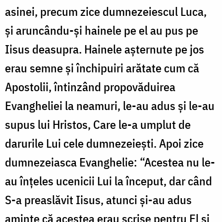
asinei, precum zice dumnezeiescul Luca,
și aruncându-și hainele pe el au pus pe
Iisus deasupra. Hainele așternute pe jos
erau semne și închipuiri arătate cum că
Apostolii, întinzând propovăduirea
Evangheliei la neamuri, le-au adus și le-au
supus lui Hristos, Care le-a umplut de
darurile Lui cele dumnezeiești. Apoi zice
dumnezeiasca Evanghelie: “Acestea nu le-
au înțeles ucenicii Lui la început, dar când
S-a preaslăvit Iisus, atunci și-au adus
aminte că acestea erau scrise pentru El și