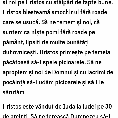
și noi pe Hristos cu stâlpări de fapte bune.
Hristos blesteamă smochinul fără roade
care se usucă. Să ne temem și noi, că
suntem ca niște pomi fără roade pe
pământ, lipsiți de multe bunătăți
duhovnicești. Hristos primește pe femeia
păcătoasă să-I spele picioarele. Să ne
apropiem și noi de Domnul și cu lacrimi de
pocăință să-I udăm picioarele și să I le
sărutăm.
Hristos este vândut de Iuda la iudei pe 30
de arginți. Să ne ferească Dumnezeu să-L