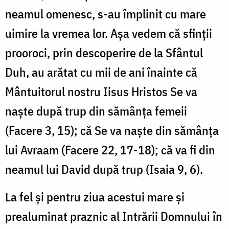
-
neamul omenesc, s-au împlinit cu mare
Pr.
uimire la vremea lor. Așa vedem că sfinții
Ilie
prooroci, prin descoperire de la Sfântul
Cleopa
Duh, au arătat cu mii de ani înainte că
Mântuitorul nostru Iisus Hristos Se va
naște după trup din sămânța femeii
(Facere 3, 15); că Se va naște din sămânța
lui Avraam (Facere 22, 17-18); că va fi din
neamul lui David după trup (Isaia 9, 6).
La fel și pentru ziua acestui mare și
prealuminat praznic al Intrării Domnului în