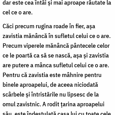
dar este cea întâi și mai aproape răutate la
cel ce o are.
Căci precum rugina roade în fier, așa
zavistia mănâncă în sufletul celui ce o are.
Precum viperele mănâncă pântecele celor
ce le poartă ca să se nască, așa și zavistia
are putere a mânca sufletul celui ce o are.
Pentru că zavistia este mâhnire pentru
binele aproapelui, de aceea niciodată
scârbele și întristările nu lipsesc de la
omul zavistnic. A rodit țarina aproapelui
său, este îndestulată casa lui cu toate cele