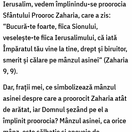
Ierusalim, vedem împlinindu-se proorocia
Sfântului Prooroc Zaharia, care a zis:
“Bucură-te foarte, fiica Sionului,
veselește-te fiica Ierusalimului, că iată
Împăratul tău vine la tine, drept și biruitor,
smerit și călare pe mânzul asinei“ (Zaharia
9, 9).
Dar, frații mei, ce simbolizează mânzul
asinei despre care a proorocit Zaharia atât
de arătat, iar Domnul șezând pe el a
împlinit proorocia? Mânzul asinei, ca orice
mânz, este sălbatic și anevoie de