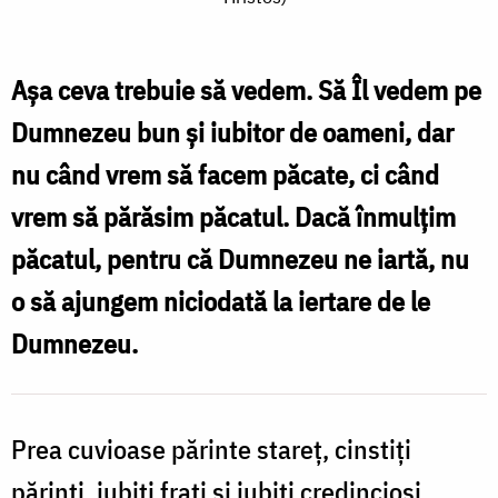
Duminica
a
VII-
Așa ceva trebuie să vedem. Să Îl vedem pe
a
Dumnezeu bun și iubitor de oameni, dar
după
nu când vrem să facem păcate, ci când
Rusalii
vrem să părăsim păcatul. Dacă înmulțim
-
păcatul, pentru că Dumnezeu ne iartă, nu
Vindecarea
o să ajungem niciodată la iertare de le
a
Dumnezeu.
doi
orbi
și
Prea cuvioase părinte stareț, cinstiți
a
părinți, iubiți frați și iubiți credincioși,