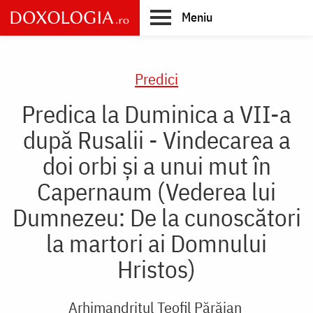
Skip
Meniu
to
main
Main
content
navigation
Predici
Predica la Duminica a VII-a
după Rusalii - Vindecarea a
doi orbi și a unui mut în
Capernaum (Vederea lui
Dumnezeu: De la cunoscători
la martori ai Domnului
Hristos)
Arhimandritul Teofil Părăian