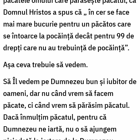
păcatele omului care părăsește păcatul, că
Domnul Hristos a spus că „ în cer se face
mai mare bucurie pentru un păcătos care
se întoarce la pocăință decât pentru 99 de
drepți care nu au trebuință de pocăință”.
Așa ceva trebuie să vedem.
Să Îl vedem pe Dumnezeu bun și iubitor de
oameni, dar nu când vrem să facem
păcate, ci când vrem să părăsim păcatul.
Dacă înmulțim păcatul, pentru că
Dumnezeu ne iartă, nu o să ajungem