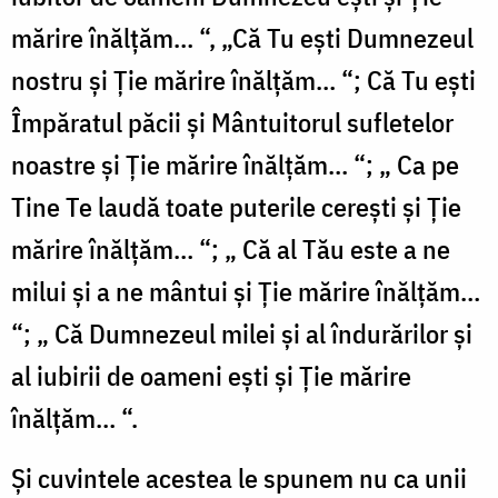
mărire înălțăm… “, „Că Tu ești Dumnezeul
nostru și Ție mărire înălțăm… “; Că Tu ești
Împăratul păcii și Mântuitorul sufletelor
noastre și Ție mărire înălțăm… “; „ Ca pe
Tine Te laudă toate puterile cerești și Ție
mărire înălțăm… “; „ Că al Tău este a ne
milui și a ne mântui și Ție mărire înălțăm…
“; „ Că Dumnezeul milei și al îndurărilor și
al iubirii de oameni ești și Ție mărire
înălțăm… “.
Și cuvintele acestea le spunem nu ca unii