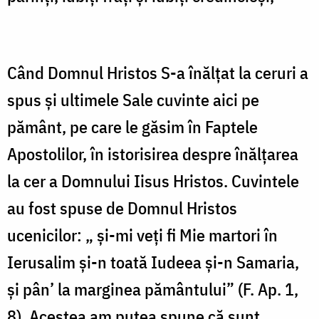
unui
mut
în
Când Domnul Hristos S-a înălțat la ceruri a
Capernaum
spus și ultimele Sale cuvinte aici pe
(Vederea
pământ, pe care le găsim în Faptele
lui
Apostolilor, în istorisirea despre înălțarea
Dumnezeu:
la cer a Domnului Iisus Hristos. Cuvintele
De
la
au fost spuse de Domnul Hristos
cunoscători
ucenicilor: „ și-mi veți fi Mie martori în
la
Ierusalim și-n toată Iudeea și-n Samaria,
martori
și pân’ la marginea pământului” (F. Ap. 1,
ai
8). Acestea am putea spune că sunt