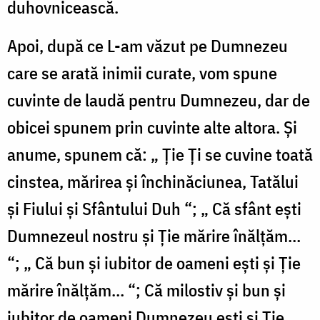
duhovnicească.
Apoi, după ce L-am văzut pe Dumnezeu
care se arată inimii curate, vom spune
cuvinte de laudă pentru Dumnezeu, dar de
obicei spunem prin cuvinte alte altora. Și
anume, spunem că: „ Ție Ți se cuvine toată
cinstea, mărirea și închinăciunea, Tatălui
și Fiului și Sfântului Duh “; „ Că sfânt ești
Dumnezeul nostru și Ție mărire înălțăm…
“; „ Că bun și iubitor de oameni ești și Ție
mărire înălțăm… “; Că milostiv și bun și
iubitor de oameni Dumnezeu ești și Ție