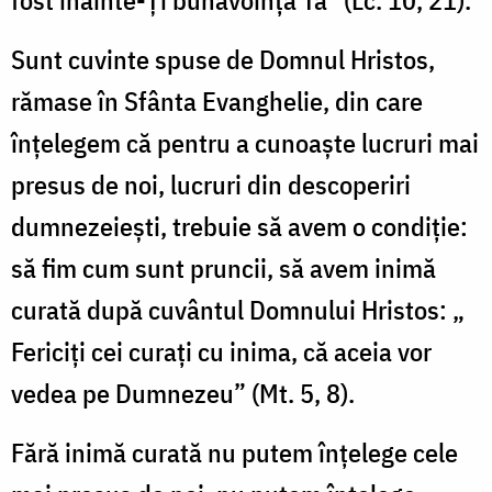
fost înainte-Ți bunăvoința Ta” (Lc. 10, 21).
Sunt cuvinte spuse de Domnul Hristos,
rămase în Sfânta Evanghelie, din care
înțelegem că pentru a cunoaște lucruri mai
presus de noi, lucruri din descoperiri
dumnezeiești, trebuie să avem o condiție:
să fim cum sunt pruncii, să avem inimă
curată după cuvântul Domnului Hristos: „
Fericiți cei curați cu inima, că aceia vor
vedea pe Dumnezeu” (Mt. 5, 8).
Fără inimă curată nu putem înțelege cele