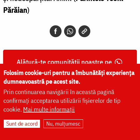
Părăian
)
Alătură-te comunității noastre pe
Folosim cookie-uri pentru a îmbunătăți experiența
WhatsApp
,
Instagram
și
Telegram
!
dumneavoastră pe acest site.
Prin continuarea navigării în această pagină
confirmați acceptarea utilizării fișierelor de tip
cookie.
Mai multe informații
Părintele Patriarh
Daniel: „Sfânta
Sunt de acord
Nu, mulțumesc
Olimpiada din
Fărcașa, mamă