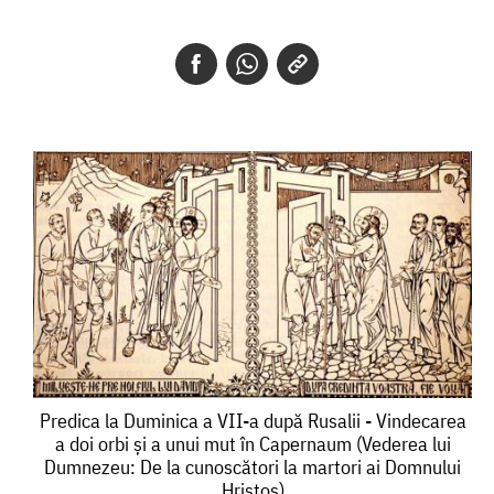
Predica
Predica la Duminica a VII-a după Rusalii - Vindecarea
a doi orbi și a unui mut în Capernaum (Vederea lui
la
Dumnezeu: De la cunoscători la martori ai Domnului
Hristos)