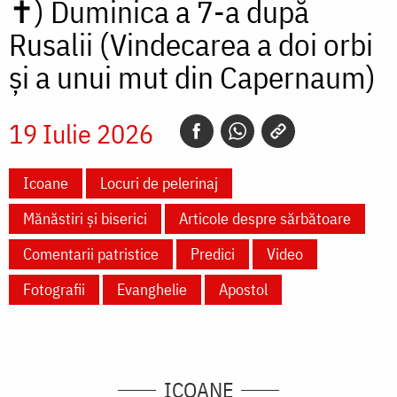
✝)
Duminica a 7-a după
Rusalii (Vindecarea a doi orbi
și a unui mut din Capernaum)
19 Iulie 2026
Icoane
Locuri de pelerinaj
Mănăstiri și biserici
Articole despre sărbătoare
Comentarii patristice
Predici
Video
Fotografii
Evanghelie
Apostol
ICOANE