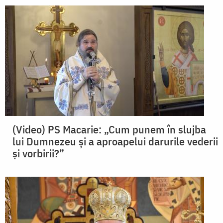
(Video) PS Macarie: „Cum punem în slujba
lui Dumnezeu și a aproapelui darurile vederii
și vorbirii?”