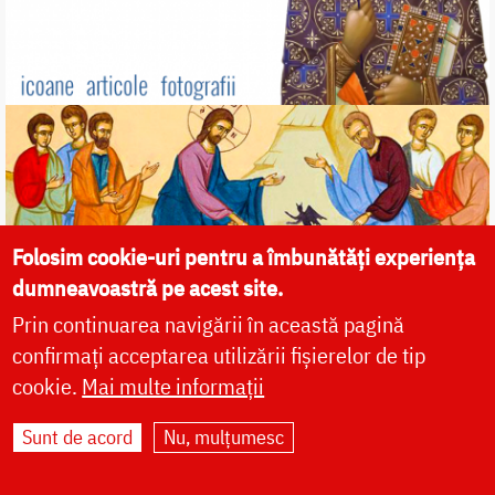
Folosim cookie-uri pentru a îmbunătăți experiența
dumneavoastră pe acest site.
Prin continuarea navigării în această pagină
confirmați acceptarea utilizării fișierelor de tip
cookie.
Mai multe informații
Sunt de acord
Nu, mulțumesc