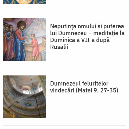
Neputința omului și puterea
lui Dumnezeu – meditație la
Duminica a VII-a după
Rusalii
Dumnezeul feluritelor
vindecări (Matei 9, 27-35)