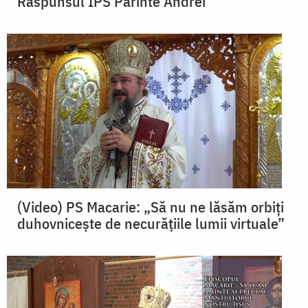
Răspunsul IPS Părinte Andrei
(Video) PS Macarie: „Să nu ne lăsăm orbiți
duhovnicește de necurățiile lumii virtuale”