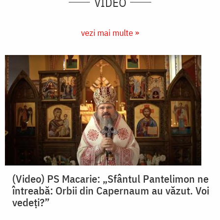
VIDEO
vezi mai multe »
(Video) PS Macarie: „Sfântul Pantelimon ne
întreabă: Orbii din Capernaum au văzut. Voi
vedeți?”