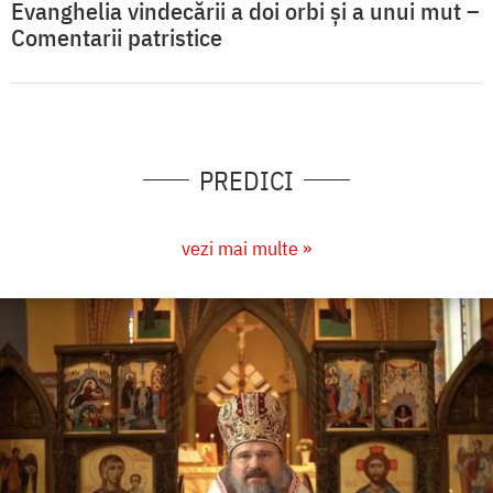
Evanghelia vindecării a doi orbi și a unui mut –
Comentarii patristice
PREDICI
vezi mai multe »