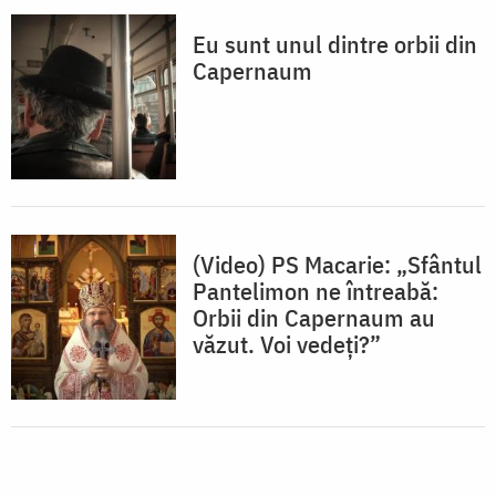
Eu sunt unul dintre orbii din
Capernaum
(Video) PS Macarie: „Sfântul
Pantelimon ne întreabă:
Orbii din Capernaum au
văzut. Voi vedeți?”