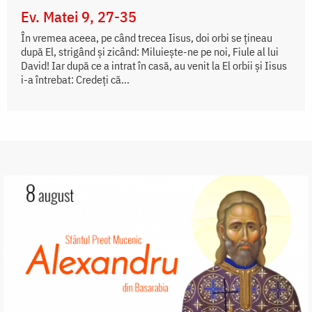
Ev. Matei 9, 27-35
În vremea aceea, pe când trecea Iisus, doi orbi se țineau
după El, strigând și zicând: Miluiește-ne pe noi, Fiule al lui
David! Iar după ce a intrat în casă, au venit la El orbii și Iisus
i-a întrebat: Credeți că...