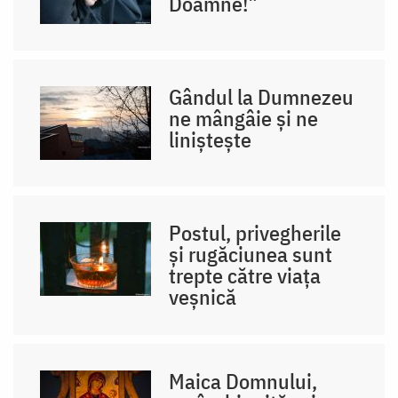
Doamne!”
Gândul la Dumnezeu
ne mângâie și ne
liniștește
Postul, privegherile
și rugăciunea sunt
trepte către viața
veșnică
Maica Domnului,