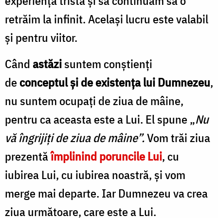
experiență tristă și să continuăm să o
retrăim la infinit. Același lucru este valabil
și pentru viitor.
Când
astăzi
suntem conștienți
de
conceptul și de existența lui Dumnezeu
,
nu suntem ocupați de ziua de mâine,
pentru ca aceasta este a Lui. El spune „
Nu
vă îngrijiți de ziua de mâine”.
Vom trăi ziua
prezentă
împlinind poruncile Lui
, cu
iubirea Lui, cu iubirea noastră, și vom
merge mai departe. Iar Dumnezeu va crea
ziua următoare, care este a Lui.