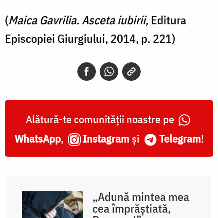
(
Maica Gavrilia. Asceta iubirii,
Editura
Episcopiei Giurgiului, 2014, p. 221)
Alătură-te comunității noastre pe
WhatsApp
,
Instagram
și
Telegram
!
„Adună mintea mea
cea împrăștiată,