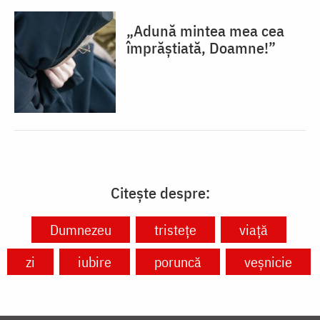
„Adună mintea mea cea
împrăștiată, Doamne!”
Citește despre:
Dumnezeu
tristețe
viață
zi
iubire
poruncă
veșnicie