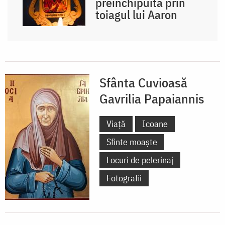
preînchipuită prin
toiagul lui Aaron
Sfânta Cuvioasă
Gavrilia Papaiannis
Viață
Icoane
Sfinte moaște
Locuri de pelerinaj
Fotografii