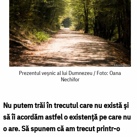
Prezentul
Prezentul veșnic al lui Dumnezeu / Foto: Oana
Nechifor
veșnic
al
lui
Nu putem trăi în trecutul care nu există și
Dumnezeu
să îi acordăm astfel o existență pe care nu
/
o are. Să spunem că am trecut printr-o
Foto: