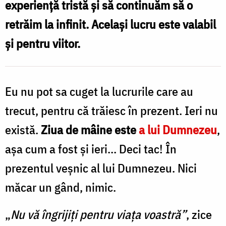
experiență tristă și să continuăm să o
Oana
retrăim la infinit. Același lucru este valabil
Nechifor
și pentru viitor.
Eu nu pot sa cuget la lucrurile care au
trecut, pentru că trăiesc în prezent. Ieri nu
există.
Ziua de mâine este
a lui Dumnezeu
,
așa cum a fost și ieri... Deci tac! În
prezentul veșnic al lui Dumnezeu. Nici
măcar un gând, nimic.
„
Nu vă îngrijiți pentru viața voastră”
, zice