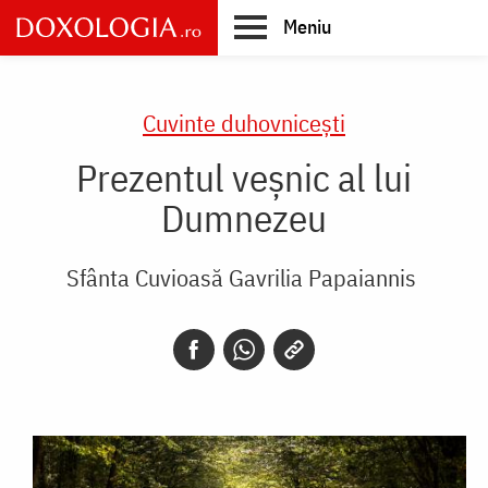
Skip
Meniu
to
main
Main
content
navigation
Cuvinte duhovnicești
Prezentul veșnic al lui
Dumnezeu
Sfânta Cuvioasă Gavrilia Papaiannis