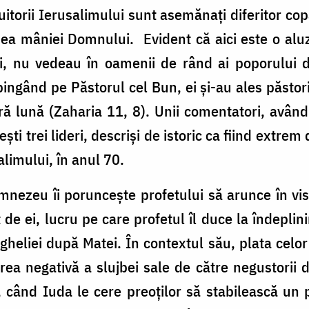
uitorii Ierusalimului sunt asemănați diferitor copac
mea mâniei Domnului. Evident că aici este o aluzie l
, nu vedeau în oamenii de rând ai poporului d
ingând pe Păstorul cel Bun, ei şi-au ales păstori
ură lună (Zaharia 11, 8). Unii comentatori, având 
ști trei lideri, descriși de istoric ca fiind extrem
alimului, în anul 70.
mnezeu îi poruncește profetului să arunce în vis
de ei, lucru pe care profetul îl duce la îndeplin
gheliei după Matei. În contextul său, plata celo
ea negativă a slujbei sale de către negustorii de
, când Iuda le cere preoților să stabilească un p