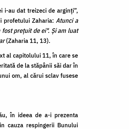
 i-au dat treizeci de arginţi”,
i profetului Zaharia:
Atunci a
ost preţuit de ei". Şi am luat
ar
(Zaharia 11, 13).
t al capitolului 11, în care se
tată de la stăpânii săi dar în
unui om, al cărui sclav fusese
rău, în ideea de a-i prezenta
in cauza respingerii Bunului