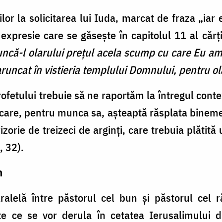
or la solicitarea lui Iuda, marcat de fraza „iar ei
xpresie care se găsește în capitolul 11 al cărți
ncă-l olarului preţul acela scump cu care Eu am f
m aruncat în vistieria templului Domnului, pentru ol
ofetului trebuie să ne raportăm la întregul contex
care, pentru munca sa, aşteaptă răsplata binemeri
orie de treizeci de arginți, care trebuia plătită 
, 32).
n
ralelă între păstorul cel bun şi păstorul cel 
nte ce se vor derula în cetatea Ierusalimului d