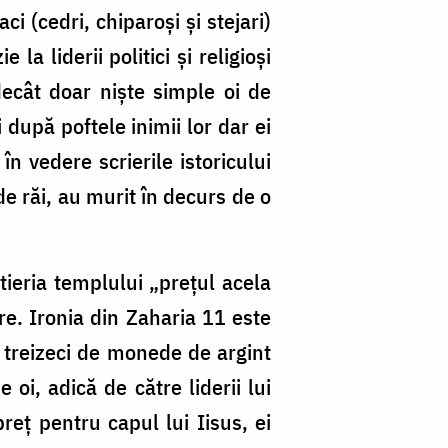
i (cedri, chiparoşi şi stejari)
a liderii politici şi religioşi
ecât doar nişte simple oi de
 după poftele inimii lor dar ei
în vedere scrierile istoricului
 de răi, au murit în decurs de o
tieria templului „preţul acela
ire. Ironia din Zaharia 11 este
r treizeci de monede de argint
 oi, adică de către liderii lui
reț pentru capul lui Iisus, ei