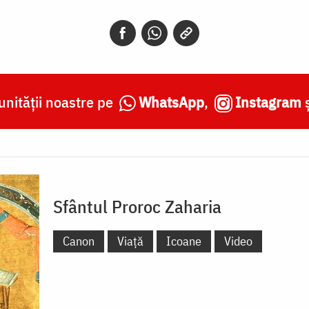
nității noastre pe
WhatsApp
,
Instagram
Sfântul Proroc Zaharia
Canon
Viață
Icoane
Video