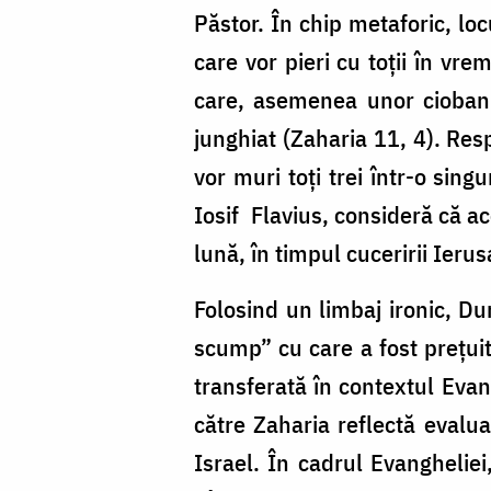
Păstor. În chip metaforic, loc
care vor pieri cu toţii în vre
care, asemenea unor ciobani
junghiat (Zaharia 11, 4). Resp
vor muri toţi trei într-o sing
Iosif Flavius, consideră că ace
lună, în timpul cuceririi Ierus
Folosind un limbaj ironic, Du
scump” cu care a fost preţuit 
transferată în contextul Evan
către Zaharia reflectă evaluar
Israel. În cadrul Evangheliei