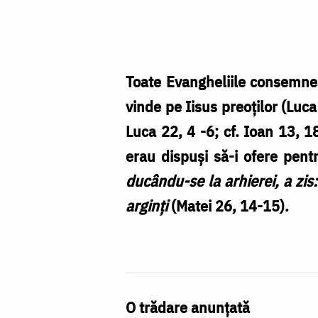
Profetul
Zaharia
și
trădarea
Toate Evangheliile consemnea
lui
vinde pe Iisus preoților (Luc
Iuda
Luca 22, 4 -6; cf. Ioan 13, 1
erau dispuși să-i ofere pent
ducându-se la arhierei, a zis: 
arginţi
(Matei 26, 14-15).
O trădare anunțată