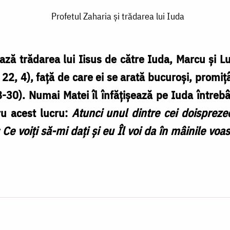
Profetul Zaharia și trădarea lui Iuda
ză trădarea lui Iisus de către Iuda, Marcu și Lu
a 22, 4), față de care ei se arată bucuroși, promi
8-30). Numai Matei îl înfățișează pe Iuda întreb
ru acest lucru:
Atunci unul dintre cei doispreze
Ce voiţi să-mi daţi şi eu Îl voi da în mâinile voas