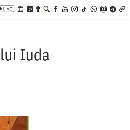
LIVE
07
 lui Iuda