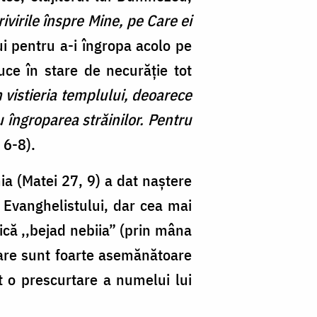
privirile înspre Mine, pe Care ei
i pentru a-i îngropa acolo pe
uce în stare de necurăţie tot
n vistieria templului, deoarece
u îngroparea străinilor. Pentru
 6-8).
ia (Matei 27, 9) a dat naștere
a Evanghelistului, dar cea mai
ică ,,bejad nebiia” (prin mâna
 care sunt foarte asemănătoare
nt o prescurtare a numelui lui