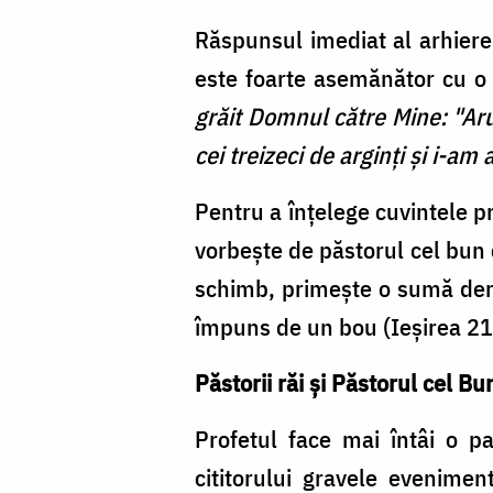
Răspunsul imediat al arhiereil
este foarte asemănător cu o e
grăit Domnul către Mine: "Aru
cei treizeci de arginţi şi i-a
Pentru a înţelege cuvintele pr
vorbeşte de păstorul cel bun 
schimb, primește o sumă deriz
împuns de un bou (Ieșirea 21
Păstorii răi și Păstorul cel Bu
Profetul face mai întâi o pa
cititorului gravele evenime