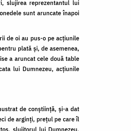
 slujirea reprezentantul lui
 monedele sunt aruncate înapoi
ii de oi au pus-o pe acțiunile
 pentru plată și, de asemenea,
oise a aruncat cele două table
cata lui Dumnezeu, acțiunile
ustrat de conștiință, și-a dat
i de arginţi, prețul pe care îl
tos, slujitorul lui Dumnezeu,