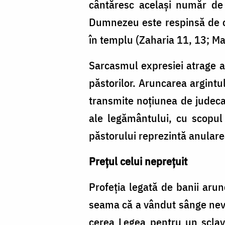
cântăresc același număr de 
Dumnezeu este respinsă de căt
în templu (Zaharia 11, 13; Mat
Sarcasmul expresiei atrage at
păstorilor. Aruncarea argintu
transmite noțiunea de judecat
ale legământului, cu scopul
păstorului reprezintă anular
Preţul celui neprețuit
Profeția legată de banii arun
seama că a vândut sânge nevino
cerea Legea pentru un sclav 