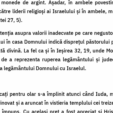
monede de argint. Așadar, în ambele povestiri,
re liderii religioși ai Israelului și în ambele,
ei 27, 5).
enția asupra valorii inadecvate pe care negustor
lui în casa Domnului indică disprețul păstorului
ă divină. La fel ca și în Ieșirea 32, 19, unde M
 de a reprezenta ruperea legământului și jude
ea legământului Domnului cu Israelul.
cați pentru olar s-a împlinit atunci când Iuda, m
vat și a aruncat în vistieria templului cei treizec
împuns. Cu același preț a fost apreciat și Hris