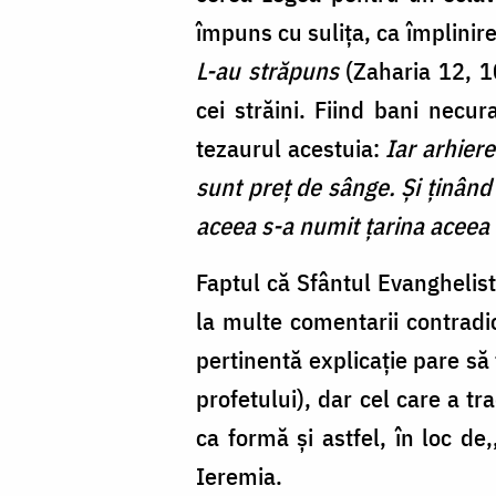
împuns cu sulița, ca împlinire
L-au străpuns
(Zaharia 12, 10
cei străini. Fiind bani necu
tezaurul acestuia:
Iar arhiere
sunt preţ de sânge. Şi ţinând 
aceea s-a numit ţarina aceea 
Faptul că Sfântul Evanghelist
la multe comentarii contradic
pertinentă explicație pare să
profetului), dar cel care a t
ca formă și astfel, în loc de
Ieremia.