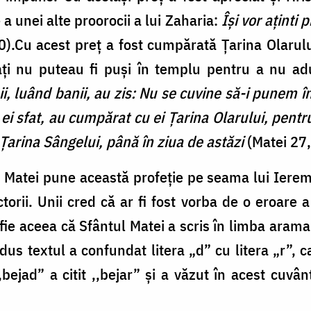
 a unei alte proorocii a lui Zaharia:
Îşi vor aţinti 
).Cu acest preţ a fost cumpărată Ţarina Olarulu
raţi nu puteau fi puşi în templu pentru a nu ad
ii, luând banii, au zis: Nu se cuvine să-i punem î
ei sfat, au cumpărat cu ei Ţarina Olarului, pentr
Ţarina Sângelui, până în ziua de astăzi
(Matei 27,
 Matei pune această profeție pe seama lui Ierem
torii. Unii cred că ar fi fost vorba de o eroare 
 fie aceea că Sfântul Matei a scris în limba arama
radus textul a confundat litera „d” cu litera „r”,
,,bejad” a citit ,,bejar” și a văzut în acest cuvâ