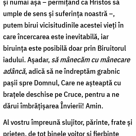
și numai așa – permițând ca Hristos să
umple de sens și suferința noastră –,
putem birui vicisitudinile acestei vieți în
care încercarea este inevitabilă, iar
biruința este posibilă doar prin Biruitorul
iadului. Așadar,
să mânecăm cu mânecare
adâncă
, adică să ne îndreptăm grabnic
pașii spre Domnul, Care ne așteaptă cu
brațele deschise pe Cruce, pentru a ne
dărui îmbrățișarea Învierii! Amin.
Al vostru împreună slujitor, pă
rinte, frate
și
prieten, de tot binele voitor şi fierbinte