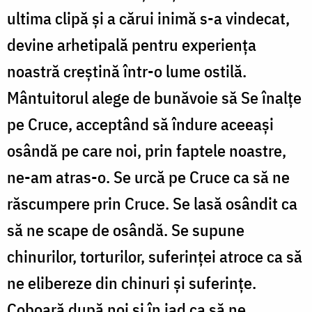
ultima clipă și a cărui inimă s-a vindecat,
devine arhetipală pentru experiența
noastră creștină într-o lume ostilă.
Mântuitorul alege de bunăvoie să Se înalțe
pe Cruce, acceptând să îndure aceeași
osândă pe care noi, prin faptele noastre,
ne-am atras-o. Se urcă pe Cruce ca să ne
răscumpere prin Cruce. Se lasă osândit ca
să ne scape de osândă. Se supune
chinurilor, torturilor, suferinței atroce ca să
ne elibereze din chinuri și suferințe.
Coboară după noi și în iad ca să ne