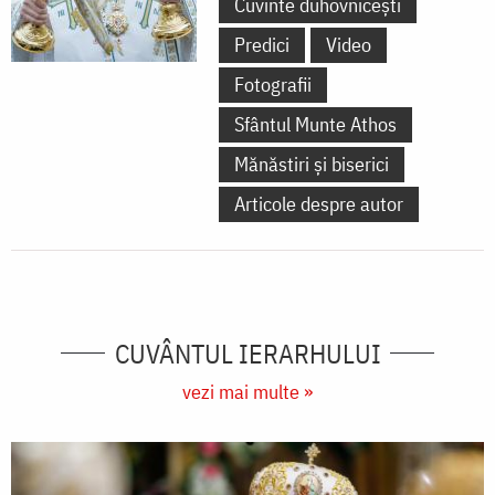
Cuvinte duhovnicești
Predici
Video
Fotografii
Sfântul Munte Athos
Mănăstiri și biserici
Articole despre autor
CUVÂNTUL IERARHULUI
vezi mai multe »