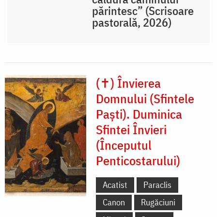
părintesc” (Scrisoare
pastorală, 2026)
(✝) Învierea
Domnului (Sfintele
Paști). Duminica
Sfintei Învieri
(Începutul
Penticostarului)
Acatist
Paraclis
Canon
Rugăciuni