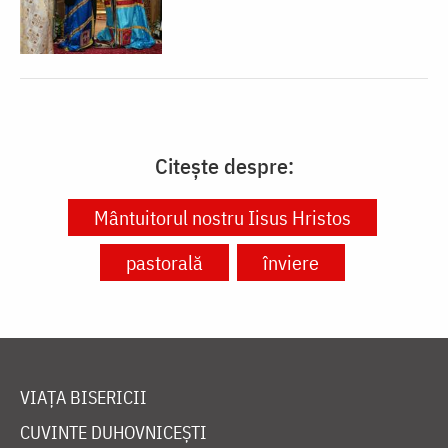
Citește despre:
Mântuitorul nostru Iisus Hristos
pastorală
înviere
VIAȚA BISERICII
CUVINTE DUHOVNICEȘTI