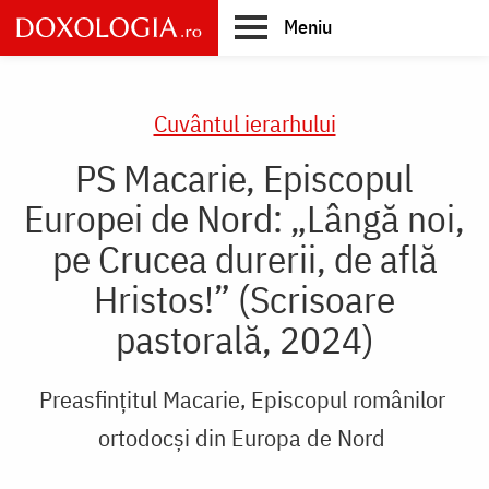
Skip
Meniu
to
main
Main
content
navigation
Cuvântul ierarhului
PS Macarie, Episcopul
Europei de Nord: „Lângă noi,
pe Crucea durerii, de află
Hristos!” (Scrisoare
pastorală, 2024)
Preasfințitul Macarie, Episcopul românilor
ortodocși din Europa de Nord