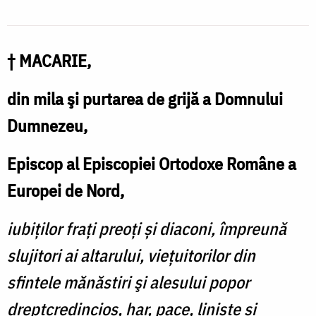
† MACARIE,
din mila
şi purtarea de grijă a Domnului
Dumnezeu,
Episcop al Episcopiei Ortodoxe Române a
Europei de Nord,
iubiților fraț
i preo
ți ș
i diaconi,
împreună
slujitori ai altarului, viețuitorilor din
sfintele mănăstiri şi alesului popor
dreptcredincios, har, pace, liniște și