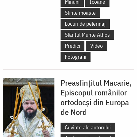
Minuni
Icoane
Sfinte moaște
Locuri de pelerinaj
Sfântul Munte Athos
Predici
Video
Fotografii
Preasfințitul Macarie,
Episcopul românilor
ortodocși din Europa
de Nord
Cuvinte ale autorului