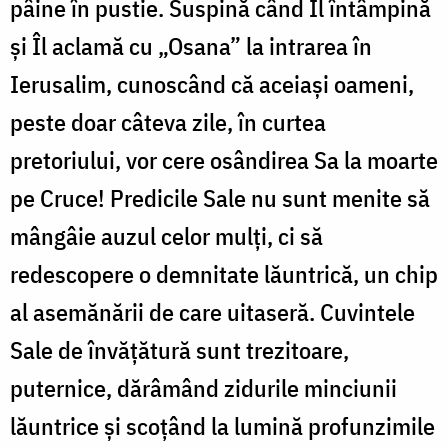
pâine în pustie. Suspină când Îl întâmpină
și Îl aclamă cu „Osana” la intrarea în
Ierusalim, cunoscând că aceiași oameni,
peste doar câteva zile, în curtea
pretoriului, vor cere osândirea Sa la moarte
pe Cruce! Predicile Sale nu sunt menite să
mângâie auzul celor mulți, ci să
redescopere o demnitate lăuntrică, un chip
al asemănării de care uitaseră. Cuvintele
Sale de învățătură sunt trezitoare,
puternice, dărâmând zidurile minciunii
lăuntrice și scoțând la lumină profunzimile