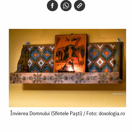
Învierea
Învierea Domnului (Sfintele Paști) / Foto: doxologia.ro
Domnului