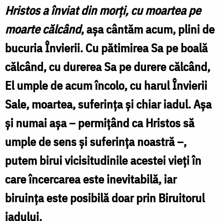
(Sfintele
Hristos a înviat din morți, cu moartea pe
Paști)
moarte călcând
, așa cântăm acum, plini de
/
bucuria Învierii. Cu pătimirea Sa pe boală
Foto:
călcând, cu durerea Sa pe durere călcând,
doxologia.ro
El umple de acum încolo, cu harul Învierii
Sale, moartea, suferința și chiar iadul. Așa
și numai așa – permițând ca Hristos să
umple de sens și suferința noastră –,
putem birui vicisitudinile acestei vieți în
care încercarea este inevitabilă, iar
biruința este posibilă doar prin Biruitorul
iadului.