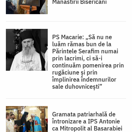
Mănăstirii Bisericani
PS Macarie: „Să nu ne
luăm rămas bun de la
Părintele Serafim numai
prin lacrimi, ci să-i
continuăm pomenirea prin
rugăciune și prin
împlinirea îndemnurilor
sale duhovnicești”
Gramata patriarhală de
întronizare a IPS Antonie
ca Mitropolit al Basarabiei