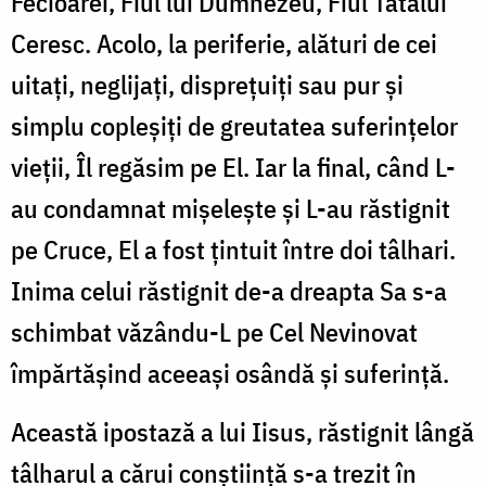
Fecioarei, Fiul lui Dumnezeu, Fiul Tatălui
Ceresc. Acolo, la periferie, alături de cei
uitați, neglijați, disprețuiți sau pur și
simplu copleșiți de greutatea suferințelor
vieții, Îl regăsim pe El. Iar la final, când L-
au condamnat mișelește și L-au răstignit
pe Cruce, El a fost țintuit între doi tâlhari.
Inima celui răstignit de-a dreapta Sa s-a
schimbat văzându-L pe Cel Nevinovat
împărtășind aceeași osândă și suferință.
Această ipostază a lui Iisus, răstignit lângă
tâlharul a cărui conștiință s-a trezit în