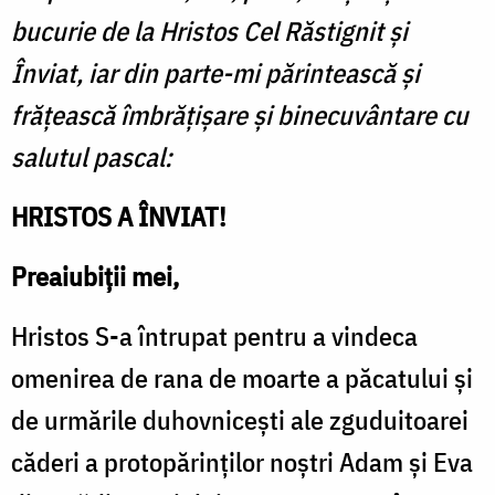
bucurie de la Hristos Cel Răstignit și
Înviat, iar din parte-mi părintească ș
i
fr
ățească îmbrățiș
are
și binecuvântare cu
salutul pascal:
HRISTOS A
Î
NVIAT!
Preaiubiții mei,
Hristos S-a întrupat pentru a vindeca
omenirea de rana de moarte a păcatului și
de urmările duhovnicești ale zguduitoarei
căderi a protopărinților noștri Adam și Eva