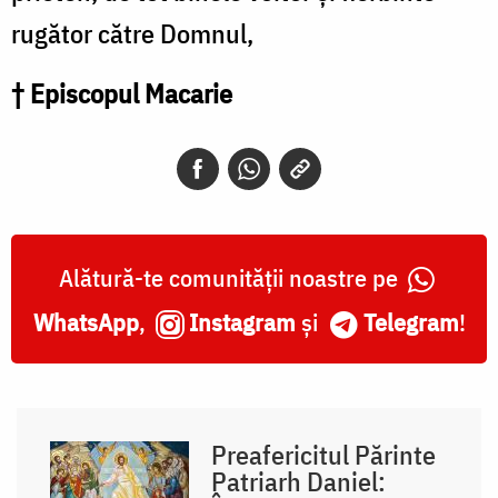
rugător către Domnul,
† Episcopul Macarie
Alătură-te comunității noastre pe
WhatsApp
,
Instagram
și
Telegram
!
Preafericitul Părinte
Patriarh Daniel: