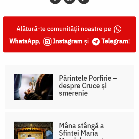
Alătură-te comunității noastre pe
WhatsApp
,
Instagram
și
Telegram
!
Părintele Porfirie –
despre Cruce și
smerenie
Mâna stângă a
Sfintei Maria