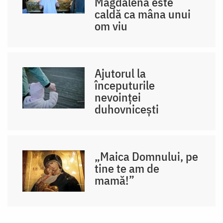
Magdalena este
caldă ca mâna unui
om viu
Ajutorul la
începuturile
nevoinței
duhovnicești
„Maica Domnului, pe
tine te am de
mamă!”