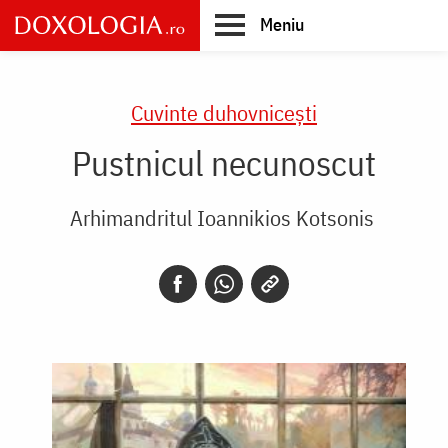
Skip
Meniu
to
main
Main
content
navigation
Cuvinte duhovnicești
Pustnicul necunoscut
Arhimandritul Ioannikios Kotsonis