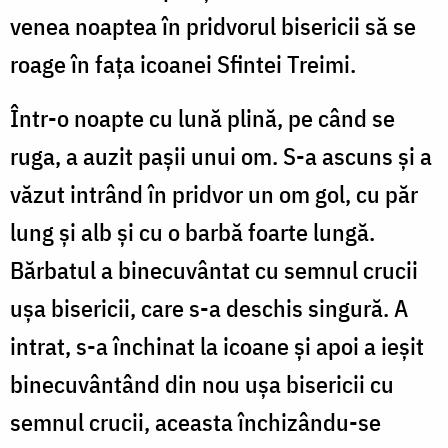
venea noaptea în pridvorul bisericii să se
roage în faţa icoanei Sfintei Treimi.
Într-o noapte cu lună plină, pe când se
ruga, a auzit paşii unui om. S-a ascuns şi a
văzut intrând în pridvor un om gol, cu păr
lung şi alb şi cu o barbă foarte lungă.
Bărbatul a binecuvântat cu semnul crucii
uşa bisericii, care s-a deschis singură. A
intrat, s-a închinat la icoane şi apoi a ieşit
binecuvântând din nou uşa bisericii cu
semnul crucii, aceasta închizându-se