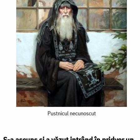
Pustnicul
Pustnicul necunoscut
necunoscut
S-a ascuns şi a văzut intrând în pridvor un