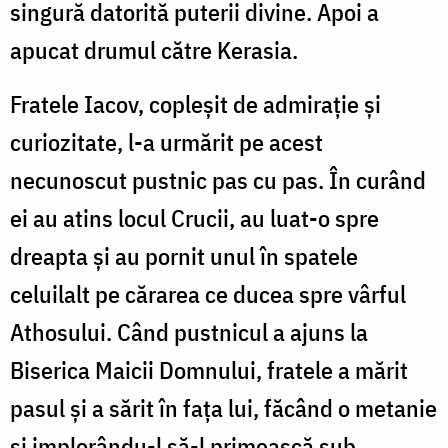
singură datorită puterii divine. Apoi a
apucat drumul către Kerasia.
Fratele Iacov, copleşit de admiraţie şi
curiozitate, l-a urmărit pe acest
necunoscut pustnic pas cu pas. În curând
ei au atins locul Crucii, au luat-o spre
dreapta şi au pornit unul în spatele
celuilalt pe cărarea ce ducea spre vârful
Athosului. Când pustnicul a ajuns la
Biserica Maicii Domnului, fratele a mărit
pasul şi a sărit în faţa lui, făcând o metanie
şi implorându-l să-l primească sub