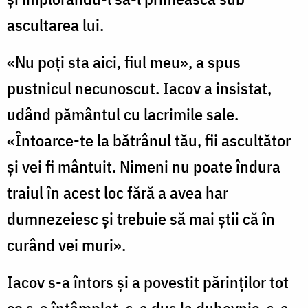
ascultarea lui.
«Nu poţi sta aici, fiul meu», a spus
pustnicul necunoscut. Iacov a insistat,
udând pământul cu lacrimile sale.
«Întoarce-te la bătrânul tău, fii ascultător
şi vei fi mântuit. Nimeni nu poate îndura
traiul în acest loc fără a avea har
dumnezeiesc şi trebuie să mai ştii că în
curând vei muri».
Iacov s-a întors şi a povestit părinţilor tot
ce s-a întâmplat, s-a dus la duhovnic, s-a