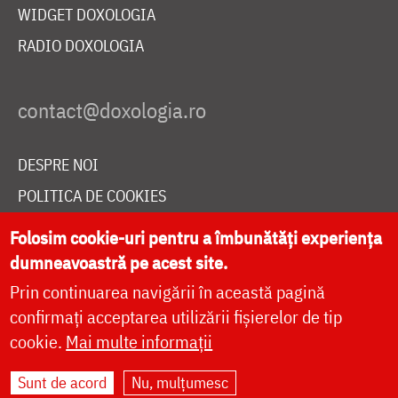
WIDGET DOXOLOGIA
RADIO DOXOLOGIA
DESPRE NOI
POLITICA DE COOKIES
DONEAZĂ ONLINE PENTRU CATEDRALA NAȚIONALĂ
Folosim cookie-uri pentru a îmbunătăți experiența
dumneavoastră pe acest site.
Prin continuarea navigării în această pagină
LIVE
confirmați acceptarea utilizării fișierelor de tip
cookie.
Mai multe informații
Site dezvoltat de
DOXOLOGIA MEDIA
,
Sunt de acord
Nu, mulțumesc