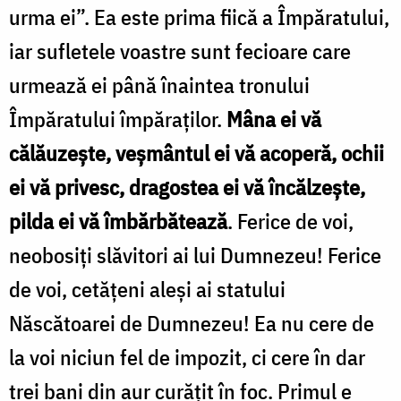
urma ei”. Ea este prima fiică a Împăratului,
iar sufletele voastre sunt fecioare care
urmează ei până înaintea tronului
Împăratului împăraților.
Mâna ei vă
călăuzește, veșmântul ei vă acoperă, ochii
ei vă privesc, dragostea ei vă încălzește,
pilda ei vă îmbărbătează
. Ferice de voi,
neobosiți slăvitori ai lui Dumnezeu! Ferice
de voi, cetățeni aleși ai statului
Născătoarei de Dumnezeu! Ea nu cere de
la voi niciun fel de impozit, ci cere în dar
trei bani din aur curățit în foc. Primul e