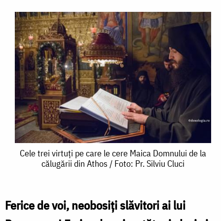
Cele
Cele trei virtuți pe care le cere Maica Domnului de la
călugării din Athos / Foto: Pr. Silviu Cluci
trei
virtuți
pe
Ferice de voi, neobosiți slăvitori ai lui
care