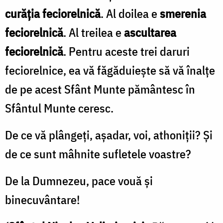
curăția feciorelnică
. Al doilea e
smerenia
feciorelnică
. Al treilea e
ascultarea
feciorelnică
. Pentru aceste trei daruri
feciorelnice, ea vă făgăduiește să vă înalțe
de pe acest Sfânt Munte pământesc în
Sfântul Munte ceresc.
De ce vă plângeți, așadar, voi, athoniții? Și
de ce sunt mâhnite sufletele voastre?
De la Dumnezeu, pace vouă și
binecuvântare!