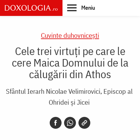
Skip
Meniu
to
main
Main
content
navigation
Cuvinte duhovnicești
Cele trei virtuți pe care le
cere Maica Domnului de la
călugării din Athos
Sfântul Ierarh Nicolae Velimirovici, Episcop al
Ohridei și Jicei