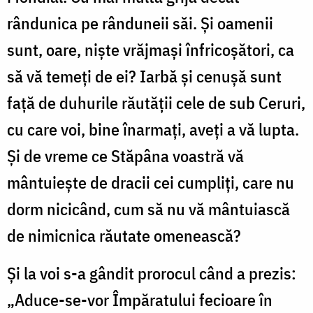
Silviu
rândunica pe rânduneii săi. Și oamenii
Cluci
sunt, oare, niște vrăjmași înfricoșători, ca
să vă temeți de ei? Iarbă și cenușă sunt
față de duhurile răutății cele de sub Ceruri,
cu care voi, bine înarmați, aveți a vă lupta.
Și de vreme ce Stăpâna voastră vă
mântuiește de dracii cei cumpliți, care nu
dorm nicicând, cum să nu vă mântuiască
de nimicnica răutate omenească?
Și la voi s-a gândit prorocul când a prezis:
„Aduce-se-vor Împăratului fecioare în