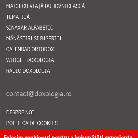
MAICI CU VIAȚĂ DUHOVNICEASCĂ
TEMATICĂ
SINAXAR ALFABETIC
MĂNĂSTIRI ȘI BISERICI
CALENDAR ORTODOX
WIDGET DOXOLOGIA
RADIO DOXOLOGIA
DESPRE NOI
POLITICA DE COOKIES
DONEAZĂ ONLINE PENTRU CATEDRALA NAȚIONALĂ
Folosim cookie-uri pentru a îmbunătăți experiența