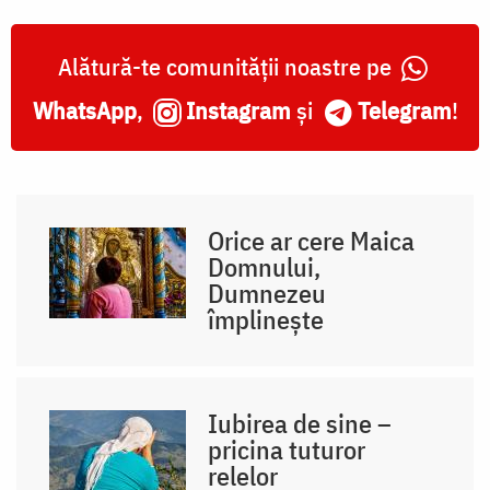
Alătură-te comunității noastre pe
WhatsApp
,
Instagram
și
Telegram
!
Orice ar cere Maica
Domnului,
Dumnezeu
împlinește
Iubirea de sine –
pricina tuturor
relelor