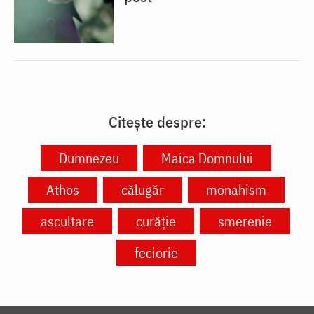
Citește despre:
Dumnezeu
Maica Domnului
Athos
călugăr
monahism
ascultare
curăție
smerenie
feciorie