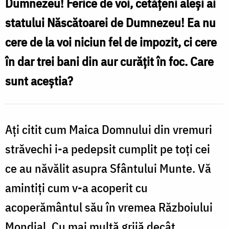
Dumnezeu! Ferice de voi, cetățeni aleși ai
le
statului Născătoarei de Dumnezeu! Ea nu
cere
cere de la voi niciun fel de impozit, ci cere
Maica
în dar trei bani din aur curățit în foc. Care
Domnului
sunt aceștia?
de
la
călugării
Ați citit cum Maica Domnului din vremuri
din
străvechi i-a pedepsit cumplit pe toți cei
Athos
ce au năvălit asupra Sfântului Munte. Vă
/
amintiți cum v-a acoperit cu
Foto:
acoperământul său în vremea Războiului
Pr.
Mondial. Cu mai multă grijă decât