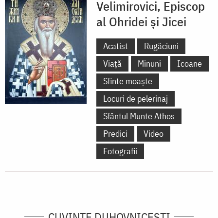
Velimirovici, Episcop
al Ohridei și Jicei
Acatist
Rugăciuni
Viață
Minuni
Icoane
Sfinte moaște
Locuri de pelerinaj
Sfântul Munte Athos
Predici
Video
Fotografii
CUVINTE DUHOVNICEȘTI