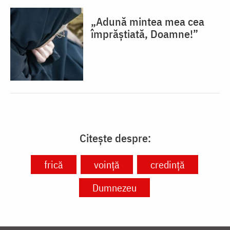
„Adună mintea mea cea
împrăștiată, Doamne!”
Citește despre:
frică
voință
credință
Dumnezeu