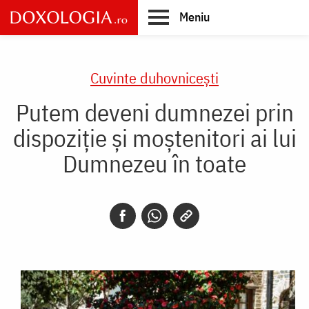
Skip
Meniu
to
main
Main
content
navigation
Cuvinte duhovnicești
Putem deveni dumnezei prin
dispoziţie şi moştenitori ai lui
Dumnezeu în toate