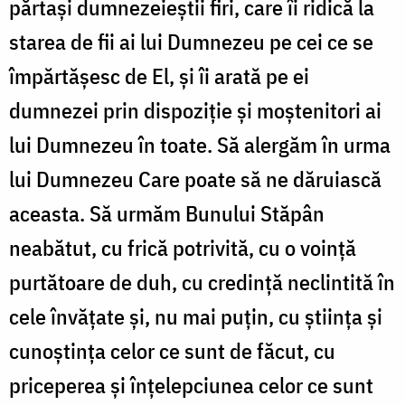
părtaşi dumnezeieştii firi, care îi ridică la
starea de fii ai lui Dumnezeu pe cei ce se
împărtăşesc de El, şi îi arată pe ei
dumnezei prin dispoziţie şi moştenitori ai
lui Dumnezeu în toate. Să alergăm în urma
lui Dumnezeu Care poate să ne dăruiască
aceasta. Să urmăm Bunului Stăpân
neabătut, cu frică potrivită, cu o voinţă
purtătoare de duh, cu credinţă neclintită în
cele învăţate şi, nu mai puţin, cu ştiinţa şi
cunoştinţa celor ce sunt de făcut, cu
priceperea şi înţelepciunea celor ce sunt