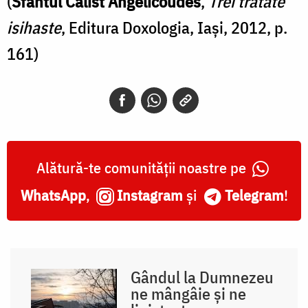
(
Sfântul Calist Angelicoudes
,
Trei tratate
isihaste
, Editura Doxologia, Iași, 2012, p.
161)
Alătură-te comunității noastre pe
WhatsApp
,
Instagram
și
Telegram
!
Gândul la Dumnezeu
ne mângâie și ne