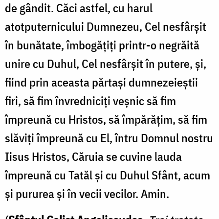
de gândit. Căci astfel, cu harul
atotputernicului Dumnezeu, Cel nesfârşit
în bunătate, îmbogăţiţi printr-o negrăită
unire cu Duhul, Cel nesfârşit în putere, şi,
fiind prin aceasta părtaşi dumnezeieştii
firi, să fim învredniciţi veşnic să fim
împreună cu Hristos, să împărăţim, să fim
slăviţi împreună cu El, întru Domnul nostru
Iisus Hristos, Căruia se cuvine lauda
împreună cu Tatăl şi cu Duhul Sfânt, acum
şi pururea şi în vecii vecilor. Amin.