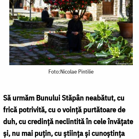
Foto:Nicolae
Foto:Nicolae Pintilie
Pintilie
Să urmăm Bunului Stăpân neabătut, cu
frică potrivită, cu o voinţă purtătoare de
duh, cu credinţă neclintită în cele învăţate
şi, nu mai puţin, cu ştiinţa şi cunoştinţa