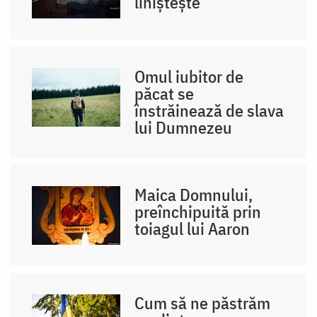
liniștește
Omul iubitor de
păcat se
înstrăinează de slava
lui Dumnezeu
Maica Domnului,
preînchipuită prin
toiagul lui Aaron
Cum să ne păstrăm