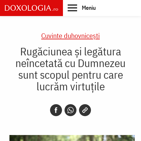
Skip
Meniu
to
main
Main
content
navigation
Cuvinte duhovnicești
Rugăciunea și legătura
neîncetată cu Dumnezeu
sunt scopul pentru care
lucrăm virtuțile