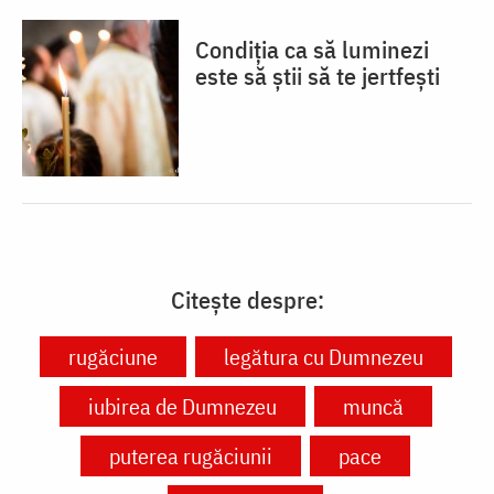
Condiția ca să luminezi
este să știi să te jertfești
Citește despre:
rugăciune
legătura cu Dumnezeu
iubirea de Dumnezeu
muncă
puterea rugăciunii
pace