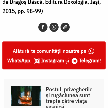
de Dragoș Dâscă, Editura Doxologia, Iași,
2015, pp. 98-99)
Alătură-te comunității noastre pe
WhatsApp
,
Instagram
și
Telegram
!
Postul, privegherile
și rugăciunea sunt
trepte către viața
veșnică