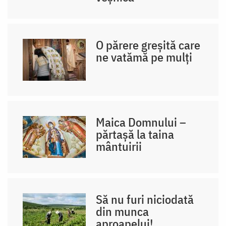
O părere greșită care
ne vatămă pe mulți
Maica Domnului –
părtașă la taina
mântuirii
Să nu furi niciodată
din munca
aproapelui!