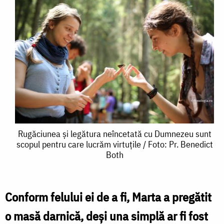
Rugăciunea
Rugăciunea și legătura neîncetată cu Dumnezeu sunt
scopul pentru care lucrăm virtuțile / Foto: Pr. Benedict
și
Both
legătura
neîncetată
Conform felului ei de a fi, Marta a pregătit
cu
o masă darnică, deși una simplă ar fi fost
Dumnezeu