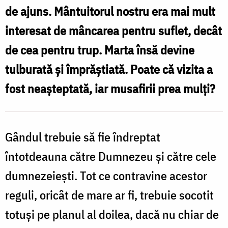
de ajuns. Mântuitorul nostru era mai mult
sunt
interesat de mâncarea pentru suflet, decât
scopul
de cea pentru trup. Marta însă devine
pentru
care
tulburată și împrăștiată. Poate că vizita a
lucrăm
fost neașteptată, iar musafirii prea mulți?
virtuțile
/
Gândul trebuie să fie îndreptat
Foto:
întotdeauna către Dumnezeu și către cele
Pr.
Benedict
dumnezeiești. Tot ce contravine acestor
Both
reguli, oricât de mare ar fi, trebuie socotit
totuși pe planul al doilea, dacă nu chiar de