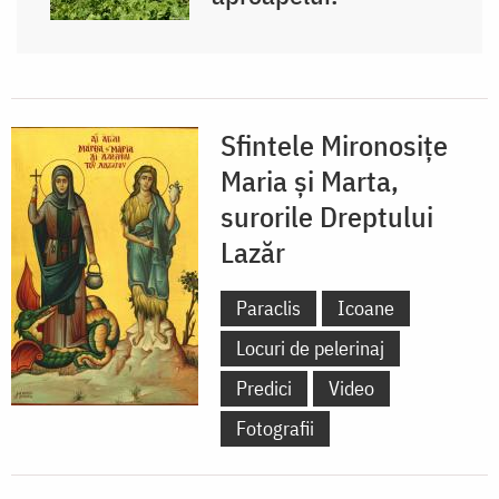
Sfintele Mironosițe
Maria și Marta,
surorile Dreptului
Lazăr
Paraclis
Icoane
Locuri de pelerinaj
Predici
Video
Fotografii