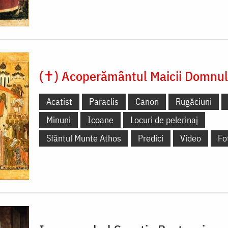
(✝) Acoperământul Maicii Domnul
Acatist
Paraclis
Canon
Rugăciuni
Minuni
Icoane
Locuri de pelerinaj
Sfântul Munte Athos
Predici
Video
Fo