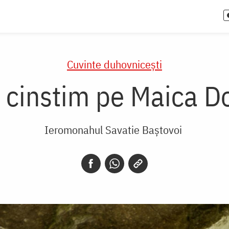
Cuvinte duhovnicești
o cinstim pe Maica D
Ieromonahul Savatie Baștovoi