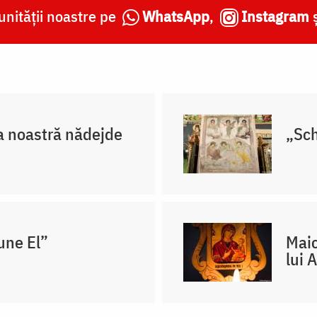
nității noastre pe
WhatsApp
,
Instagram
a noastră nădejde
„Sch
une El”
Maic
lui 