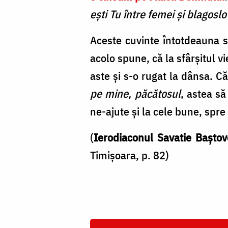
ești Tu între femei și blagosl
Aceste cuvinte întotdeauna 
acolo spune, că la sfârșitul vi
aste și s-o rugat la dânsa. C
pe mine, păcătosul
, astea s
ne-ajute și la cele bune, spre
(
Ierodiaconul Savatie Baștov
Timișoara, p. 82)