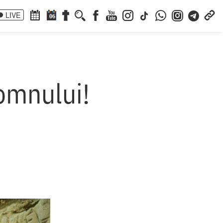
LIVE
06
omnului!