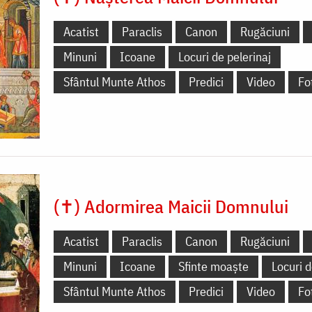
Acatist
Paraclis
Canon
Rugăciuni
Minuni
Icoane
Locuri de pelerinaj
Sfântul Munte Athos
Predici
Video
Fo
(✝) Adormirea Maicii Domnului
Acatist
Paraclis
Canon
Rugăciuni
Minuni
Icoane
Sfinte moaște
Locuri d
Sfântul Munte Athos
Predici
Video
Fo