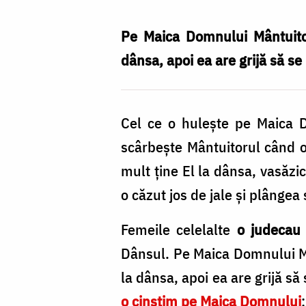
o
cinstim
Pe Maica Domnului Mântuitor
pe
dânsa, apoi ea are grijă să se
Maica
Domnului!
Cel ce o hulește pe Maica
/
scârbește Mântuitorul când 
Foto:
mult ține El la dânsa, vasăzi
Oana
o căzut jos de jale și plângea
Nechifor
Femeile celelalte
o judecau
Dânsul. Pe Maica Domnului 
la dânsa, apoi ea are grijă să
o cinstim pe Maica Domnului