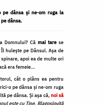
-o pe dânsa și ne-om ruga la
ă pe dânsa.
ica Domnului? Că
mai tare
se
Îl hulește pe Dânsul. Așa de
 spinare, apoi ea de multe ori
acă era femeie...
torul, cât o plâns ea pentru
erici-o pe dânsa și ne-om ruga
ultă pe dânsa. Și așa că,
noi să
nul este cu Tine. Blagoslovită