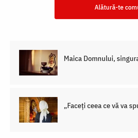
Alătură-te comu
Maica Domnului, singur
„Faceți ceea ce vă va sp