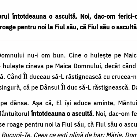
ul întotdeauna o ascultă. Noi, dac-om ferici
 roage pentru noi la Fiul său, că Fiul său o ascult
 Domnului nu-i om bun. Cine o hulește pe Ma
o hulește cineva pe Maica Domnului, decât când 
că. Când Îl duceau să-L răstignească cu crucea-n
 singură, că pe Dânsul Îl duc să-L răstignească. D
pe dânsa. Așa că, El își aduce aminte, Mântui
Mântuitorul
întotdeauna o ascultă
. Noi, dac-om f
 se roage pentru noi la Fiul său, că Fiul său o asc
:
Bucură-Te, Ceea ce ești plină de har; Mărie, Dom