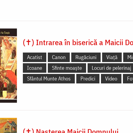
(✝) Intrarea în biserică a Maicii 
Acatist
Canon
Rugăciuni
Viață
Mi
Icoane
Sfinte moaște
Locuri de pelerinaj
Sfântul Munte Athos
Predici
Video
Fo
(✝) Nașterea Maicii Domnului