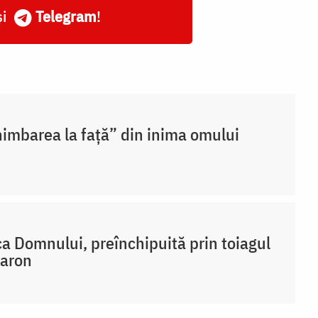
și
Telegram
!
imbarea la față” din inima omului
a Domnului, preînchipuită prin toiagul
Aaron