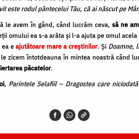
ovit este rodul pântecelui Tău, că ai născut pe Mân
să le avem în gând, când lucrăm ceva,
să ne am
eții omului ea s-a arăta și l-a ajuta pe omul acela 
ă ea e
ajutătoare mare a creștinilor
. Și
Doamne, li
ă le zicem întotdeauna în mintea noastră când 
iertarea păcatelor
.
oi
,
Parintele Selafiil – Dragostea care niciodat