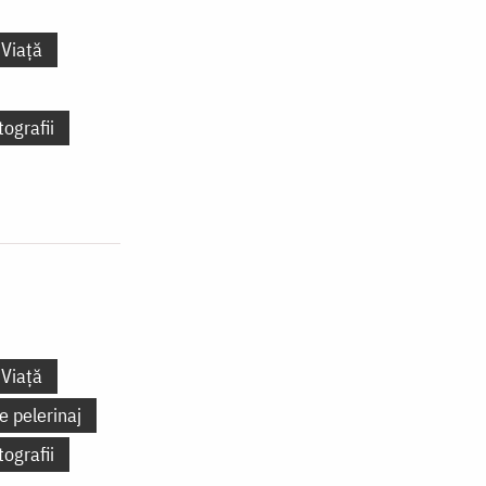
Viață
tografii
Viață
e pelerinaj
tografii