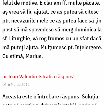
felul de motive. E clar am ff. multe păcate,
aş vrea să fiu ajutat, ce aş putea să citesc
ptr. necazurile mele ce aş putea face să ţin
post să mă spovedesc să merg duminica la
sf. Liturghie, vă rog frumos cu un sfat dacă
mă puteţi ajuta. Mulţumesc pt. înţelergere.
Cu stimă, Marius.
pr Ioan Valentin Istrati
a răspuns:
6 Martie 2012
Aceasta este o întrebare răspuns. Soluţia