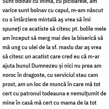
Sunt bolnav cu inima, cu picioarele, am
varice sunt bolnav cu capul, m-am născut
cu o întârziere mintală aş vrea să îmi
spuneţi ce acatiste să citesc pt. bolile mele
am început să merg mai des la biserică să
mă ung cu ulei de la sf. maslu dar aş vrea
să citesc un acatist care cred eu că m-ar
ajuta bunul Dumnezeu şi nici nu prea am
noroc în dragoste, cu serviciul stau cam
prost, am un loc de muncă în care mă tot
cert cu patronul todeauna e nemulţumit de
mine în casă mă cert cu mama de la tot