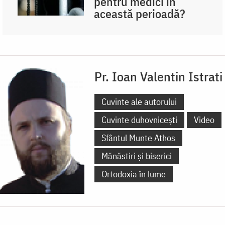
pentru medici în
această perioadă?
Pr. Ioan Valentin Istrati
Cuvinte ale autorului
Cuvinte duhovnicești
Video
Sfântul Munte Athos
Mănăstiri și biserici
Ortodoxia în lume