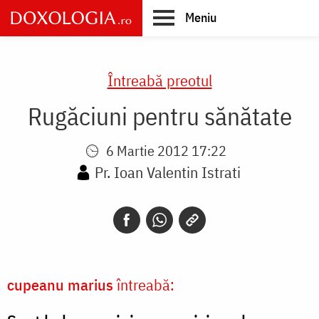
Skip
Meniu
to
main
Main
content
navigation
Întreabă preotul
Rugăciuni pentru sănătate
6 Martie 2012 17:22
Pr. Ioan Valentin Istrati
cupeanu marius
întreabă: