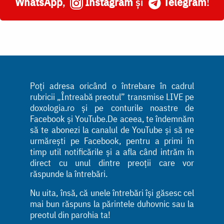
WhatsApp
,
Instagram
și
Telegram
!
Poți adresa oricând o întrebare în cadrul
rubricii „Întreabă preotul” transmise LIVE pe
doxologia.ro și pe conturile noastre de
Facebook și YouTube.De aceea, te îndemnăm
să te abonezi la canalul de YouTube și să ne
urmărești pe Facebook, pentru a primi în
timp util notificările și a afla când intrăm în
direct cu unul dintre preoții care vor
răspunde la întrebări.
Nu uita, însă, că unele întrebări își găsesc cel
mai bun răspuns la părintele duhovnic sau la
preotul din parohia ta!